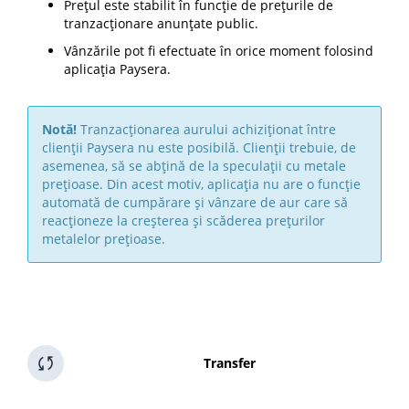
Prețul este stabilit în funcție de prețurile de
tranzacționare anunțate public.
Vânzările pot fi efectuate în orice moment folosind
aplicația Paysera.
Notă!
Tranzacționarea aurului achiziționat între
clienții Paysera nu este posibilă. Clienții trebuie, de
asemenea, să se abțină de la speculații cu metale
prețioase. Din acest motiv, aplicația nu are o funcție
automată de cumpărare și vânzare de aur care să
reacționeze la creșterea și scăderea prețurilor
metalelor prețioase.
Transfer