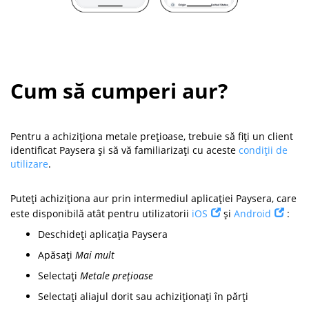
Cum să cumperi aur?
Pentru a achiziționa metale prețioase, trebuie să fiți un client
identificat Paysera și să vă familiarizați cu aceste
condiții de
utilizare
.
Puteți achiziționa aur prin intermediul aplicației Paysera, care
este disponibilă atât pentru utilizatorii
iOS
și
Android
:
Deschideți aplicația Paysera
Apăsați
Mai mult
Selectați
Metale prețioase
Selectați aliajul dorit sau achiziționați în părți