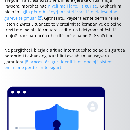
Tregtimi i arit, ashtu si shërbimet e tjera të ofruara nga
Paysera, mbrohet nga
niveli më i lartë i sigurisë
. Ky shërbim
bie nën
ligjin për mbikëqyrjen shtetërore të metaleve dhe
gurëve të çmuar
. Gjithashtu, Paysera është përfshirë në
listën e Zyrës Lituaneze të Vlerësimit të kompanive që bëjnë
tregti me metale të çmuara - edhe kjo i detyron shitësit të
ruajnë transparencën dhe cilësinë e pametë të shërbimit.
Në përgjithësi, blerja e arit në internet është po aq e sigurt sa
përdorimi i e-banking. Kur blini ose shisni ar, Paysera
garanton
një proçes të sigurt identifikimi dhe një sistem
online me përdorim-të-sigurt
.