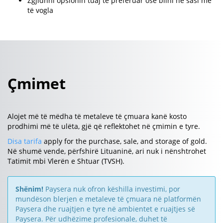
Zgjidhni opsionin tuaj të preferuar ose blini në sasi më
të vogla
Çmimet
Alojet më të mëdha të metaleve të çmuara kanë kosto
prodhimi më të ulëta, gjë që reflektohet në çmimin e tyre.
Disa tarifa
apply for the purchase, sale, and storage of gold.
Në shumë vende, përfshirë Lituaninë, ari nuk i nënshtrohet
Tatimit mbi Vlerën e Shtuar (TVSH).
Shënim!
Paysera nuk ofron këshilla investimi, por
mundëson blerjen e metaleve të çmuara në platformën
Paysera dhe ruajtjen e tyre në ambientet e ruajtjes së
Paysera. Për udhëzime profesionale, duhet të