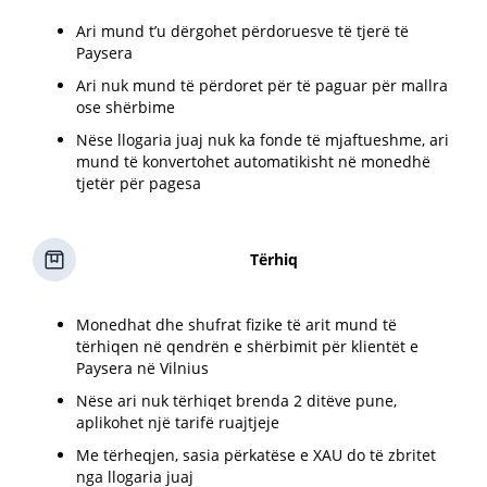
Ari mund t’u dërgohet përdoruesve të tjerë të
Paysera
Ari nuk mund të përdoret për të paguar për mallra
ose shërbime
Nëse llogaria juaj nuk ka fonde të mjaftueshme, ari
mund të konvertohet automatikisht në monedhë
tjetër për pagesa
Tërhiq
Monedhat dhe shufrat fizike të arit mund të
tërhiqen në qendrën e shërbimit për klientët e
Paysera në Vilnius
Nëse ari nuk tërhiqet brenda 2 ditëve pune,
aplikohet një tarifë ruajtjeje
Me tërheqjen, sasia përkatëse e XAU do të zbritet
nga llogaria juaj