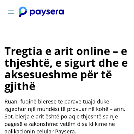
Lundrimi
toggle
Tregtia e arit online – e
thjeshtë, e sigurt dhe e
aksesueshme për të
gjithë
Ruani fuqinë blerëse të parave tuaja duke
zgjedhur një mundësi të provuar në kohë – arin.
Sot, blerja e arit është po aq e thjeshtë sa një
pagesë e zakonshme: vetëm disa klikime në
aplikacionin celular Paysera.