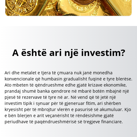
A është ari një investim?
Ari dhe metalet e tjera të çmuara nuk janë monedha
konvencionale që humbasin gradualisht fuqinë e tyre blerëse.
Ato mbeten të qëndrueshme edhe gjatë krizave ekonomike,
prandaj shumë banka qendrore në mbarë botën mbajnë një
pjesë të rezervave të tyre në ar. Në vend që të jetë një
investim tipik i synuar për të gjeneruar fitim, ari shërben
kryesisht për të mbrojtur vlerën e pasurisë së akumuluar. Kjo
e bën blerjen e arit veçanërisht të rëndësishme gjatë
periudhave të paqëndrueshmërisë së tregjeve financiare.