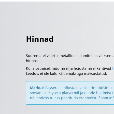
Hinnad
Suurematel väärtusmetallide sulamitel on väiksema
hinnas.
Kulla ostmisel, müümisel ja hoiustamisel kehtivad
Leedus, ei ole kuld käibemaksuga maksustatud.
Märkus!
Paysera ei nõusta investeerimisküsimuste
soetamist Paysera platvormil ja nende hoidmist P
nõuandeks tuleks pöörduda erapooletu finantsnõ