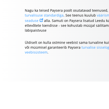
Nagu ka teised Paysera poolt osutatavad teenused,
turvalisuse standardiga
. See teenus kuulub
väärism
seaduse
alla. Samuti on Paysera lisatud Leedu k
ettevõtete loendisse - see kohustab müüjal säilitam
läbipaistvuse
Üldiselt on kulla ostmine veebist sama turvaline k
või müümisel garanteerib Paysera
turvalise sisselo
veebisüsteem
.