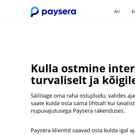
Äri
E
Kulla ostmine intern
turvaliselt ja kõigil
Säilitage oma raha ostujõudu, valides aj
saate kulda osta sama lihtsalt kui tavali
nupuvajutusega Paysera rakenduses.
Paysera klientid saavad osta kulda igal aj