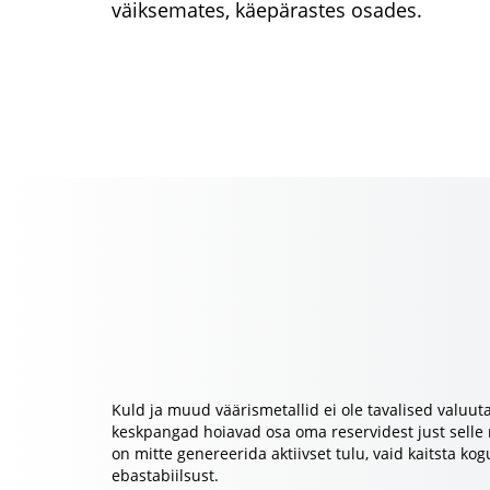
väiksemates, käepärastes osades.
Kuld ja muud väärismetallid ei ole tavalised valuut
keskpangad hoiavad osa oma reservidest just selle 
on mitte genereerida aktiivset tulu, vaid kaitsta k
ebastabiilsust.