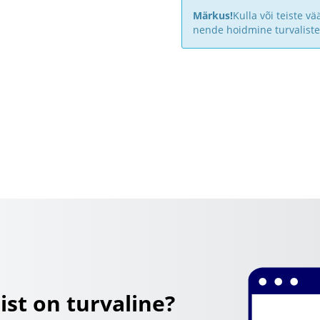
Märkus!
Kulla või teiste v
nende hoidmine turvaliste
ist on turvaline?