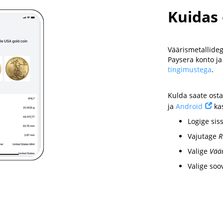
Kuidas 
Väärismetallideg
Paysera konto j
tingimustega
.
Kulda saate ost
ja
Android
kas
Logige sis
Vajutage
R
Valige
Väär
Valige soo