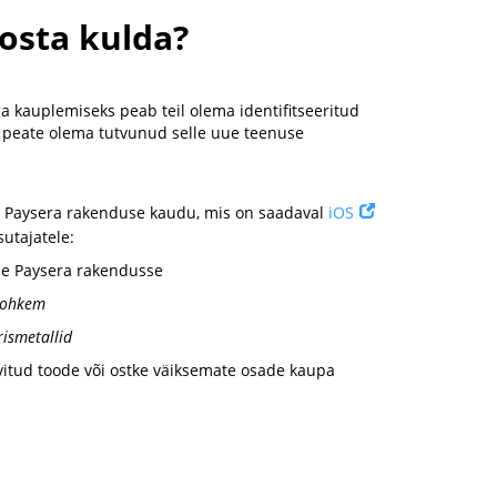
osta kulda?
a kauplemiseks peab teil olema identifitseeritud
a peate olema tutvunud selle uue teenuse
a Paysera rakenduse kaudu, mis on saadaval
iOS
utajatele:
se Paysera rakendusse
ohkem
ismetallid
vitud toode või ostke väiksemate osade kaupa