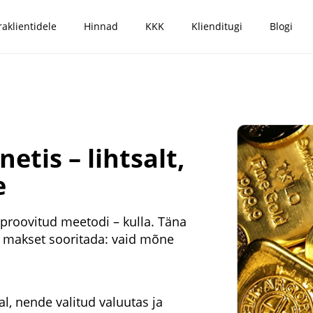
raklientidele
Hinnad
KKK
Klienditugi
Blogi
etis – lihtsalt,
e
aproovitud meetodi – kulla. Täna
st makset sooritada: vaid mõne
al, nende valitud valuutas ja