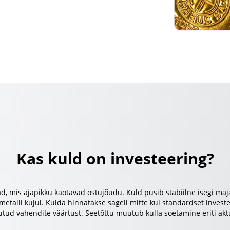
Kas kuld on investeering?
ad, mis ajapikku kaotavad ostujõudu. Kuld püsib stabiilne isegi maj
metalli kujul. Kulda hinnatakse sageli mitte kui standardset inve
ogutud vahendite väärtust. Seetõttu muutub kulla soetamine eriti ak