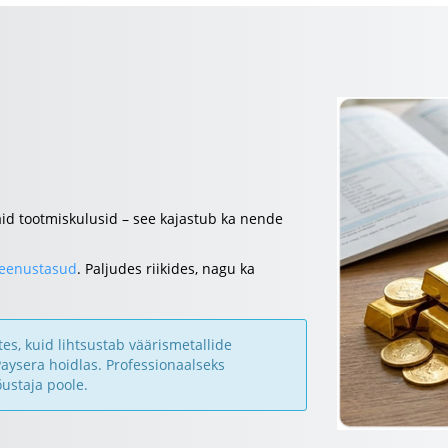
id tootmiskulusid – see kajastub ka nende
teenustasud
. Paljudes riikides, nagu ka
s, kuid lihtsustab väärismetallide
aysera hoidlas. Professionaalseks
ustaja poole.