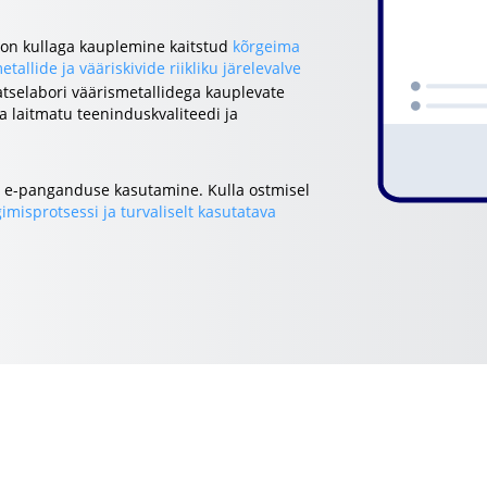
 on kullaga kauplemine kaitstud
kõrgeima
etallide ja vääriskivide riikliku järelevalve
atselabori väärismetallidega kauplevate
a laitmatu teeninduskvaliteedi ja
ui e-panganduse kasutamine. Kulla ostmisel
gimisprotsessi ja turvaliselt kasutatava