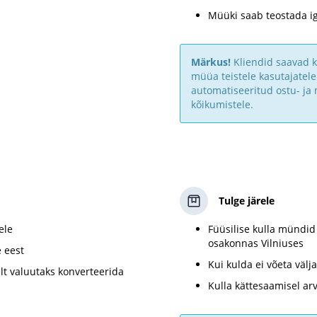
Müüki saab teostada ig
Märkus!
Kliendid saavad k
müüa teistele kasutajatele
automatiseeritud ostu- ja
kõikumistele.
Tulge järele
ele
Füüsilise kulla mündid
osakonnas Vilniuses
 eest
Kui kulda ei võeta väl
t valuutaks konverteerida
Kulla kättesaamisel ar