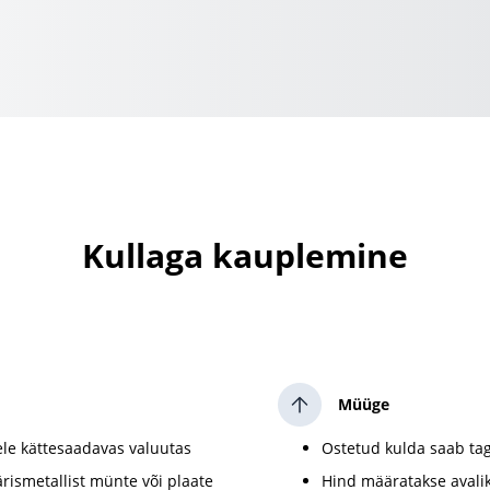
Kullaga kauplemine
Müüge
ele kättesaadavas valuutas
Ostetud kulda saab ta
äärismetallist münte või plaate
Hind määratakse avalik