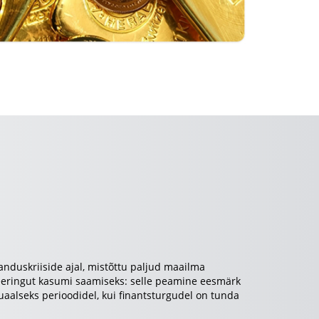
anduskriiside ajal, mistõttu paljud maailma
steeringut kasumi saamiseks: selle peamine eesmärk
tuaalseks perioodidel, kui finantsturgudel on tunda