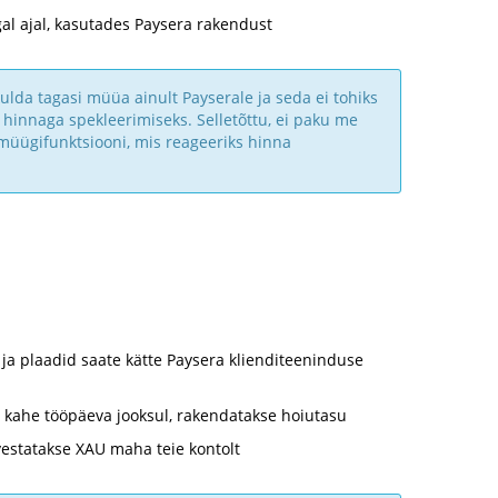
al ajal, kasutades Paysera rakendust
ulda tagasi müüa ainult Payserale ja seda ei tohiks
 hinnaga spekleerimiseks. Selletõttu, ei paku me
 müügifunktsiooni, mis reageeriks hinna
 ja plaadid saate kätte Paysera klienditeeninduse
ja kahe tööpäeva jooksul, rakendatakse hoiutasu
vestatakse XAU maha teie kontolt