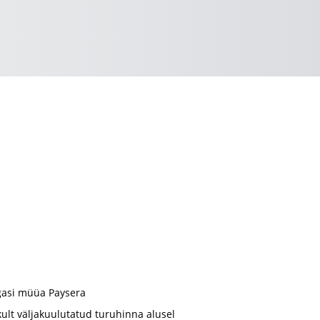
gasi müüa Paysera
ult väljakuulutatud turuhinna alusel