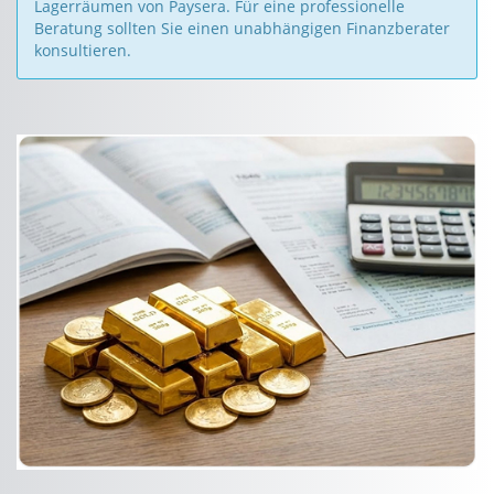
Lagerräumen von Paysera. Für eine professionelle
Beratung sollten Sie einen unabhängigen Finanzberater
konsultieren.