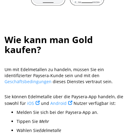
Wie kann man Gold
kaufen?
Um mit Edelmetallen zu handeln, müssen Sie ein
identifizierter Paysera-Kunde sein und mit den
Geschäftsbedingungen
dieses Dienstes vertraut sein.
Sie können Edelmetalle über die Paysera-App handeln, die
sowohl für
iOS
und
Android
Nutzer verfügbar ist:
Melden Sie sich bei der Paysera-App an.
Tippen Sie
Mehr
Wählen Sie
Edelmetalle