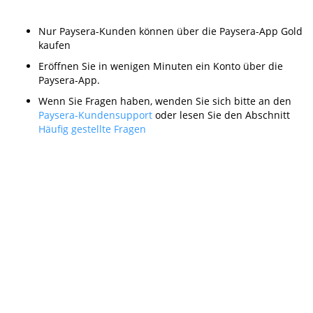
Nur Paysera-Kunden können über die Paysera-App Gold
kaufen
Eröffnen Sie in wenigen Minuten ein Konto über die
Paysera-App.
Wenn Sie Fragen haben, wenden Sie sich bitte an den
Paysera-Kundensupport
oder lesen Sie den Abschnitt
Häufig gestellte Fragen