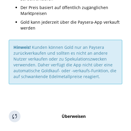
Der Preis basiert auf öffentlich zugänglichen
Marktpreisen
Gold kann jederzeit über die Paysera-App verkauft
werden
Hinweis!
Kunden können Gold nur an Paysera
zurückverkaufen und sollten es nicht an andere
Nutzer verkaufen oder zu Spekulationszwecken
verwenden. Daher verfügt die App nicht über eine
automatische Goldkauf- oder -verkaufs-Funktion, die
auf schwankende Edelmetallpreise reagiert.
Überweisen