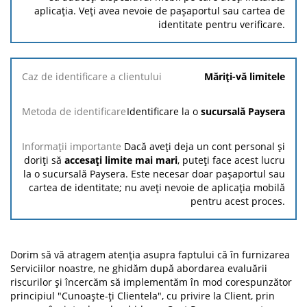
aplicația. Veți avea nevoie de pașaportul sau cartea de
identitate pentru verificare.
Măriți-vă limitele
Identificare la o
sucursală Paysera
Dacă aveți deja un cont personal și
doriți să
accesați limite mai mari
, puteți face acest lucru
la o sucursală Paysera. Este necesar doar pașaportul sau
cartea de identitate; nu aveți nevoie de aplicația mobilă
pentru acest proces.
Dorim să vă atragem atenția asupra faptului că în furnizarea
Serviciilor noastre, ne ghidăm după abordarea evaluării
riscurilor și încercăm să implementăm în mod corespunzător
principiul "Cunoaște-ți Clientela", cu privire la Client, prin