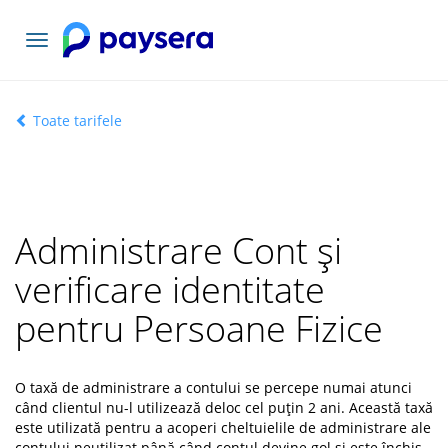
Comutați
navigarea
Toate tarifele
Administrare Cont și
verificare identitate
pentru Persoane Fizice
O taxă de administrare a contului se percepe numai atunci
când clientul nu-l utilizează deloc cel puțin 2 ani. Această taxă
este utilizată pentru a acoperi cheltuielile de administrare ale
contului neutilizat până când contul devine gol și este închis