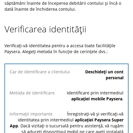
săptămâni înainte de începerea debitării contului și încă o
dată înainte de închiderea contului.
Verificarea identității
Verificați-vă identitatea pentru a accesa toate facilitățile
Paysera. Alegeți metoda în funcție de cerințele dvs.:
Caz de
Deschideți un cont
identificare
personal
a clientului
Identificare prin intermediul
Metoda de
Informații
aplicației mobile Paysera
.
identificare
importante
Înregistrați-vă și verificați-vă
identitatea prin intermediul
aplicației Paysera Super
App
. Dacă vizitați o sucursală pentru asistență, vă rugăm
să aduceți dispozitivul mobil pe care aveți instalată