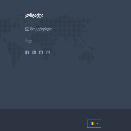
ᲙᲝᲜᲢᲐᲥᲢᲘ
მოგვწერეთ
მეტი