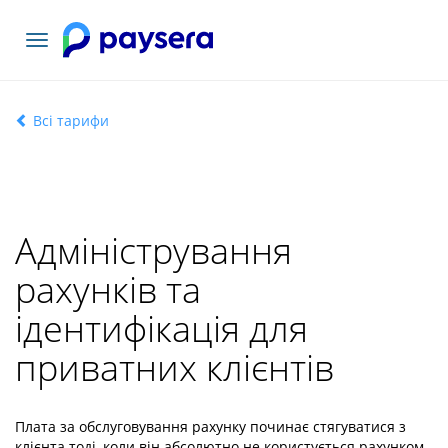
Переключити
навігацію
Всі тарифи
Адміністрування
рахунків та
ідентифікація для
приватних клієнтів
Плата за обслуговування рахунку починає стягуватися з
клієнта тоді, коли він абсолютно не користується рахунком