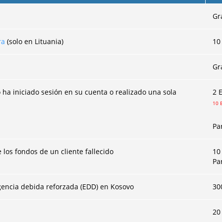
Gr
ra
(solo en Lituania)
10
Gr
 ha iniciado sesión en su cuenta o realizado una sola
2 
10 
Pa
 los fondos de un cliente fallecido
10
Pa
igencia debida reforzada (EDD) en Kosovo
30
20