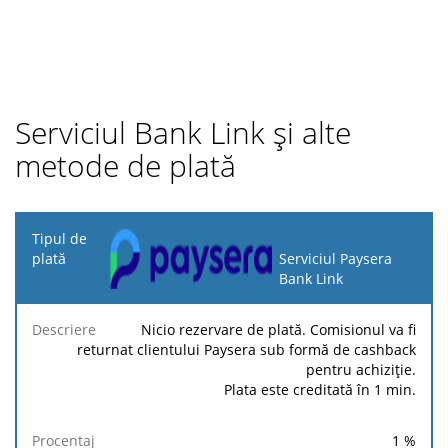
Serviciul Bank Link și alte
metode de plată
Tipul
de
Serviciul Paysera
plată
Bank Link
Taxa
Taxa
Taxă
Nicio rezervare de plată. Comisionul va fi
Descriere
Procentaj
minimă
maximă
fixă
returnat clientului Paysera sub formă de cashback
pentru achiziție.
Plata este creditată în 1 min.
1
%