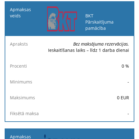
BKT
Pārskaitījuma
pamācība
Bez maksājuma rezervācijas.
Ieskaitīšanas laiks – līdz 1 darba dienai
0
%
-
0
EUR
-