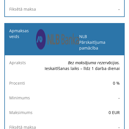
-
NLB
Pārskaitījuma
pamācība
Bez maksājuma rezervācijas.
Ieskaitīšanas laiks – līdz 1 darba dienai
0
%
-
0
EUR
-