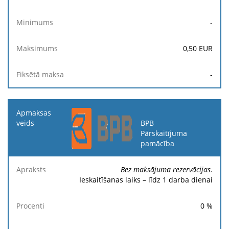
-
0,50
EUR
-
BPB
Pārskaitījuma
pamācība
Bez maksājuma rezervācijas.
Ieskaitīšanas laiks – līdz 1 darba dienai
0
%