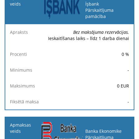
İşbank
Pārskaitījuma
pamācība
Bez maksājuma rezervācijas.
Ieskaitīšanas laiks – līdz 1 darba dienai
0
%
-
0
EUR
-
Banka Ekonomike
Pārskaitījuma