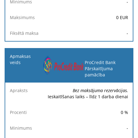
-
0
EUR
-
ProCredit Bank
Pārskaitījuma
pamācība
Bez maksājuma rezervācijas.
Ieskaitīšanas laiks – līdz 1 darba dienai
0
%
-