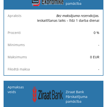
pamācība
Bez maksājuma rezervācijas.
Ieskaitīšanas laiks – līdz 1 darba dienai
0
%
-
0
EUR
-
Ziraat Bank
Pārskaitījuma
pamācība