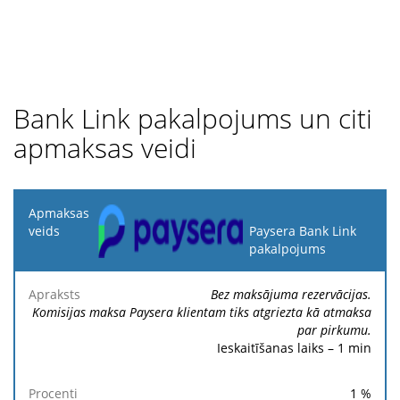
Bank Link pakalpojums un citi
apmaksas veidi
Apmaksas
veids
Paysera Bank Link
pakalpojums
Fik
Apraksts
Procenti
Minimums
Maksimums
ma
Bez maksājuma rezervācijas.
Komisijas maksa Paysera klientam tiks atgriezta kā atmaksa
par pirkumu.
Ieskaitīšanas laiks – 1 min
1
%