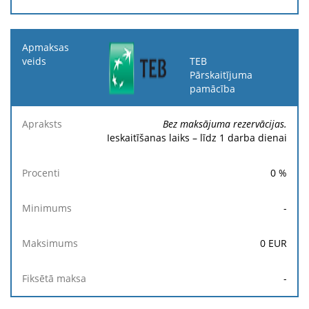
TEB
Pārskaitījuma
pamācība
Bez maksājuma rezervācijas.
Ieskaitīšanas laiks – līdz 1 darba dienai
0
%
-
0
EUR
-