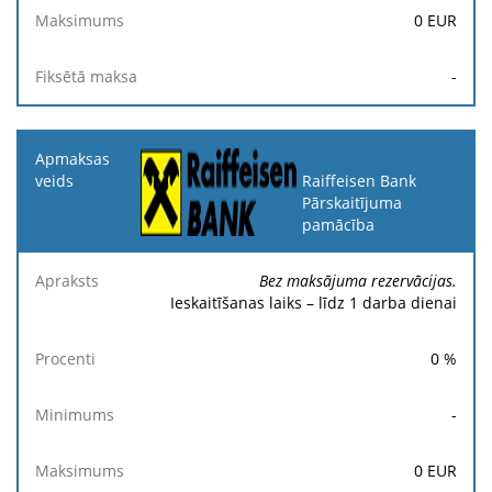
0
EUR
-
Raiffeisen Bank
Pārskaitījuma
pamācība
Bez maksājuma rezervācijas.
Ieskaitīšanas laiks – līdz 1 darba dienai
0
%
-
0
EUR