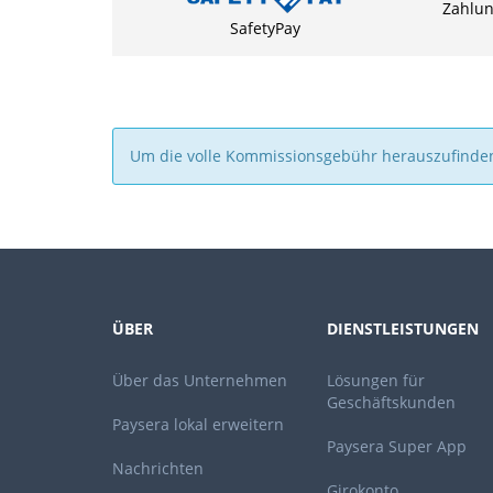
Zahlung
SafetyPay
Um die volle Kommissionsgebühr herauszufinde
ÜBER
DIENSTLEISTUNGEN
Über das Unternehmen
Lösungen für
Geschäftskunden
Paysera lokal erweitern
Paysera Super App
Nachrichten
Girokonto