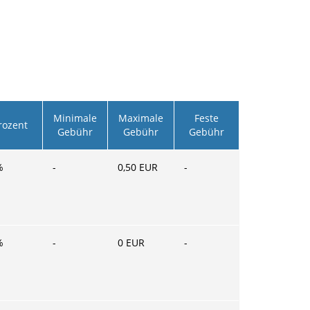
Minimale
Maximale
Feste
rozent
Gebühr
Gebühr
Gebühr
%
-
0,50
EUR
-
%
-
0
EUR
-