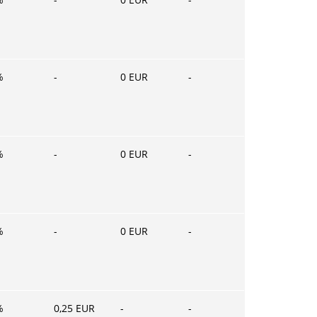
%
-
0
EUR
-
%
-
0
EUR
-
%
-
0
EUR
-
%
0,25
EUR
-
-