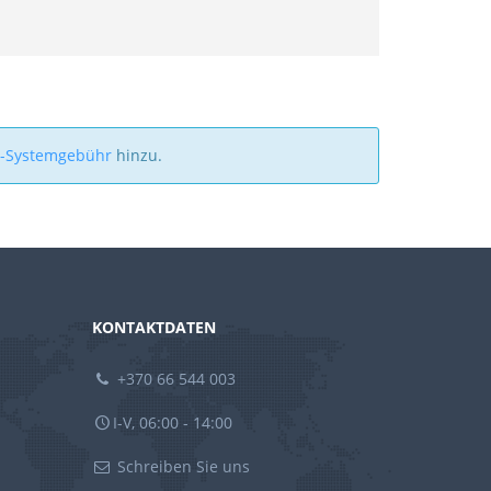
a-Systemgebühr
hinzu.
KONTAKTDATEN
+370 66 544 003
I-V, 06:00 - 14:00
Schreiben Sie uns