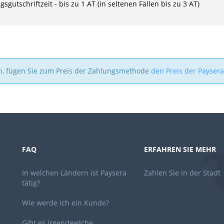
sgutschriftzeit - bis zu 1 AT (in seltenen Fällen bis zu 3 AT)
n, fügen Sie zum Preis der Zahlungsmethode
den Preis der Payser
FAQ
ERFAHREN SIE MEHR
In welchen Ländern ist Paysera
Zahlen Sie in der Stadt
tätig?
Wie werde ich ein Kunde?
Gibt es irgendwelche