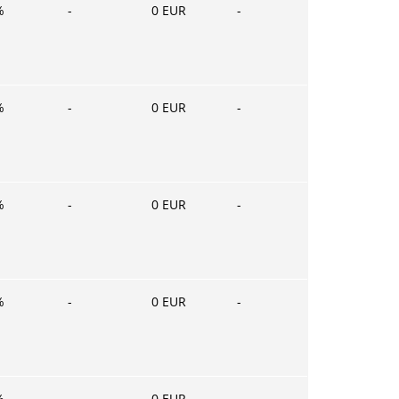
%
-
0
EUR
-
%
-
0
EUR
-
%
-
0
EUR
-
%
-
0
EUR
-
%
-
0
EUR
-