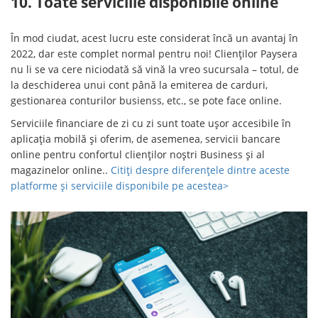
10. Toate serviciile disponibile online
În mod ciudat, acest lucru este considerat încă un avantaj în
2022, dar este complet normal pentru noi! Clienților Paysera
nu li se va cere niciodată să vină la vreo sucursala – totul, de
la deschiderea unui cont până la emiterea de carduri,
gestionarea conturilor busienss, etc., se pote face online.
Serviciile financiare de zi cu zi sunt toate ușor accesibile în
aplicația mobilă și oferim, de asemenea, servicii bancare
online pentru confortul clienților noștri Business și al
magazinelor online..
Citiți despre diferențele dintre aceste
platforme și serviciile disponibile pe acestea>