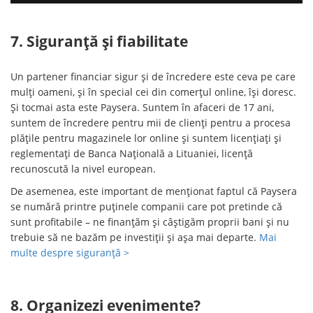
7. Siguranță și fiabilitate
Un partener financiar sigur și de încredere este ceva pe care
mulți oameni, și în special cei din comerțul online, își doresc.
Și tocmai asta este Paysera. Suntem în afaceri de 17 ani,
suntem de încredere pentru mii de clienți pentru a procesa
plățile pentru magazinele lor online și suntem licențiați și
reglementați de Banca Națională a Lituaniei, licență
recunoscută la nivel european.
De asemenea, este important de menționat faptul că Paysera
se numără printre puținele companii care pot pretinde că
sunt profitabile – ne finanțăm și câștigăm proprii bani și nu
trebuie să ne bazăm pe investiții și așa mai departe.
Mai
multe despre siguranță >
8. Organizezi evenimente?