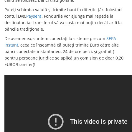
când se folosesc bănci tradiționale.
Puteți schimba valută și trimite bani în diferite țări folosind
contul Dvs.
Paysera
. Fondurile vor ajunge mai repede la
destinatar, iar transferul vă va costa mai puțin decât ar fi la
băncile tradiționale.
De asemenea, suntem conectați la sisteme precum
SEPA
Instant
, ceea ce înseamnă că puteți trimite Euro către alte
bănci conectate instantaneu, 24 de ore pe zi, și gratuit (
pentru persoane juridice se aplică un comision de doar 0,20
EURO/transfer)!