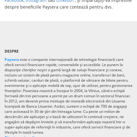
Facebook
,
Instagram
sau
LinkedIn
, și împărtășiți-vă impresiile
despre beneficiile Paysera care contează pentru dvs.
DESPRE
Paysera
este o companie internațională de tehnologie financiară care
oferă servicii financiare rapide, convenabile și accesibile. Le punem la
dispoziție clienților noștri o gamă largă de soluții financiare și conexe,
inclusiv un sistem de plată pentru magazine online, transferuri de bani,
schimb valutar, carduri de plată, o platformă de vânzare de bilete pentru
evenimente și o aplicație mobilă de top, ușor de utilizat, pentru gestionarea
finanțelor. Povestea noastră a început în 2004, la Vilnius, când o echipă
formată din trei persoane a pornit pe un drum comun în sectorul financiar.
În 2012, am devenit prima instituție de monedă electronică din Lituania
licențiată de Banca Lituaniei. Astăzi, suntem o echipă de 700 de angajați
care activează în 30 de țări din întreaga lume. Cu peste un milion de
descărcări ale aplicației și o bază de utilizatori în continuă creștere, ne
angajăm să depășim limitele și să transformăm aplicația noastră într-o
super-aplicație de referință în industrie, care oferă servicii financiare și de
lifestyle în toată lumea.