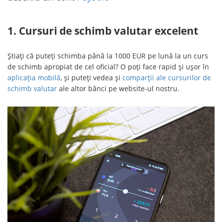
1. Cursuri de schimb valutar excelent
Știați că puteți schimba până la 1000 EUR pe lună la un curs
de schimb apropiat de cel oficial? O poți face rapid și ușor în
aplicația mobilă
, și puteți vedea și
comparții ale cursurilor de
schimb valutar
ale altor bănci pe website-ul nostru.