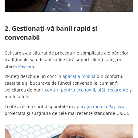
2. Gestionați-vă banii rapid și
convenabil
Cei care s-au săturat de procedurile complicate ale băncilor
tradiționale sau de aplicațiile fără suport clienți - aleg de
obicei
Paysera
.
YPuteți deschide un cont în
aplicația mobilă
din confortul
casei tale și bucură-te de funcții convenabile, cum ar fi
solicitarea de bani,
conturi pentru economii
,
plăți recurente
și
multe altele.
Toate acestea sunt disponibile în
aplicația mobilă Paysera
,
proiectată și susținută de cele mai recente standarde UX/UI.