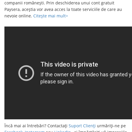
companii românești. Prin deschiderea unui cont gratuit
Paysera, aceștia vor avea acces la toate serviciile de care au
nevoie online.
Citește mai mult>
Încă mai ai întrebări? Contactați
Suport Clienți
urmăriți-ne pe