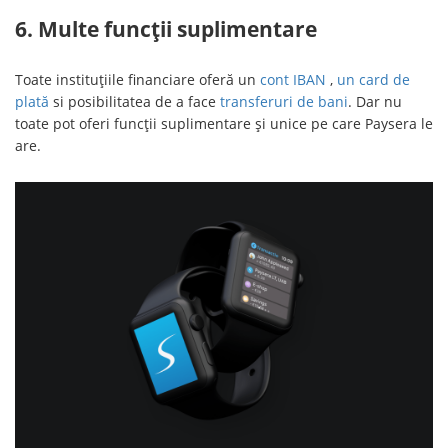
6. Multe funcții suplimentare
Toate instituțiile financiare oferă un
cont IBAN
,
un card de
plată
si posibilitatea de a face
transferuri de bani
. Dar nu
toate pot oferi funcții suplimentare și unice pe care Paysera le
are.