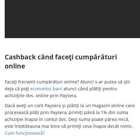
Cashback când faceți cumpărături
online
Faceți frecvent cumpărături online? Atunci s-ar putea să știi
deja că poți
economisi bani
atunci când plătiți pentru
achizițiile dvs. online prin Paysera.
Dacă aveți un cont Paysera și plătiți la un magazin online care
procesează plăți prin Paysera, primiți până la 1% din suma
achiziției înapoi în contul dvs. Deși suma poate părea mică,
este întotdeauna mai bine să primiți ceva înapoi decât nimic.
Cum funcționeazã?