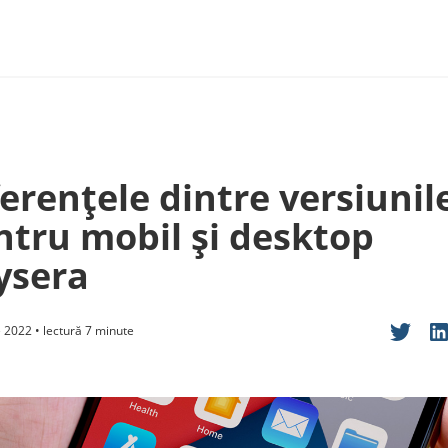
erențele dintre versiunil
ntru mobil și desktop
ysera
 2022 • lectură 7 minute