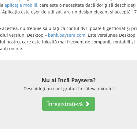
la
aplicația mobilă
, care este o necesitate dacă doriți să deschideți
 Aplicația este ușor de utilizat, are un design elegant și acceptă 17
 acestea, nu trebuie să uitați că contul dvs. poate fi gestionat și pr
diul versiuni Desktop –
bank.paysera.com
. Este versiunea Desktop 
ui nostru, care este folosită mai frecvent de companii, contabili și
anți online.
Nu ai încă Paysera?
Deschideți un cont gratuit în câteva minute!
Înregistrați-vă