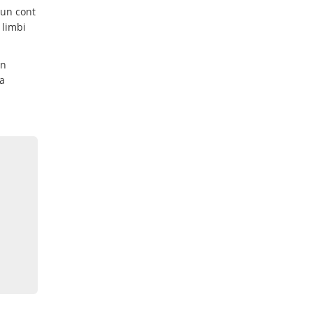
 un cont
 limbi
in
a