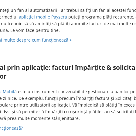
teți un fan al automatizării - ar trebui să fiți un fan al acestei func
termediul
aplicției mobile Paysera
puteți programa plăți recurente, 
 nu trebuie să vă amintiți să plătiți anumite facturi de mai multe or
lună. Le vom face pentru tine.
mai multe despre cum funcționează >
 prin aplicație: facturi împărțite & solicita
lor
ia Mobilă
este un instrument convenabil de gestionare a banilor pe
e zilnice. De exemplu, funcții precum Împărțiți factura și Solicitați 
ulare printre utilizatorii aplicației. Vă împiedică să plătiți în exce
i dvs. și vă permite să împărțiți cu ușurință plățile sau să solicitați 
fără prea multe momente stânjenitoare.
cționeazã?