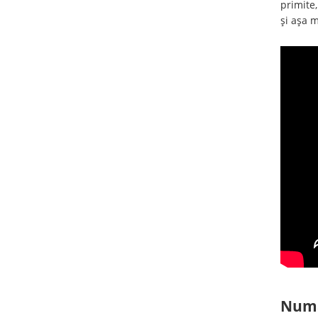
primite,
și așa 
Numai