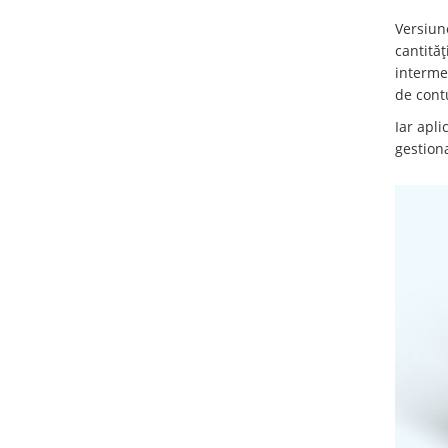
Versiun
cantităț
interme
de cont
Iar apli
gestiona