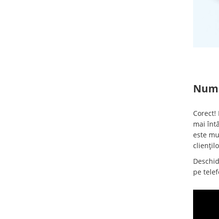
Numa
Corect! 
mai întâ
este mul
cliențil
Deschide
pe telef