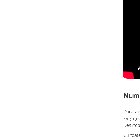
Numa
Dacă ave
să știți
Deskto
Cu toate