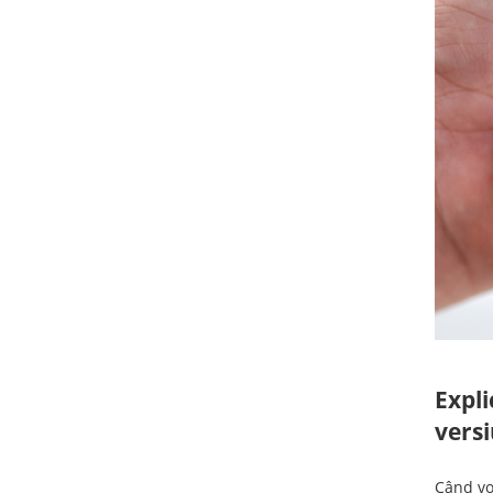
Expli
vers
Când vo