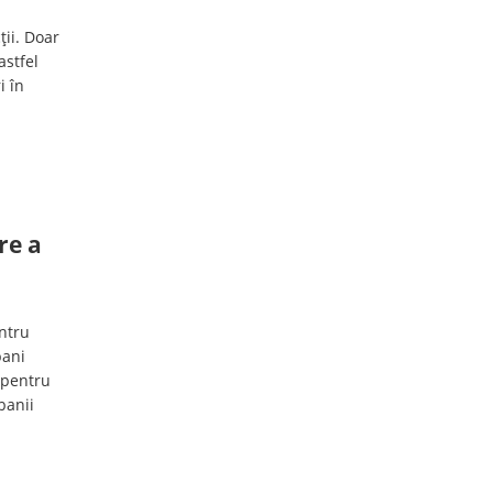
ții. Doar
astfel
i în
re a
ntru
bani
s pentru
banii