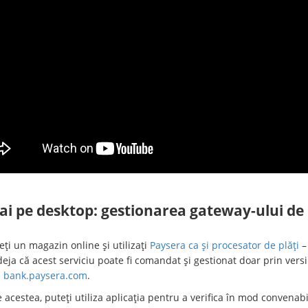
i pe desktop: gestionarea gateway-ului de 
ți un magazin online și utilizați
Paysera ca și procesator de plăți
–
 deja că acest serviciu poate fi comandat și gestionat doar prin vers
p
bank.paysera.com
.
 acestea, puteți utiliza aplicația pentru a verifica în mod convenabil