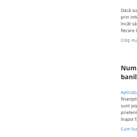
Dacă sun
prin in
încât să
fiecare 
Citiți 
Numai
bani
Aplicaț
finanțel
sunt pop
prieteni
înapoi 
Cum fun