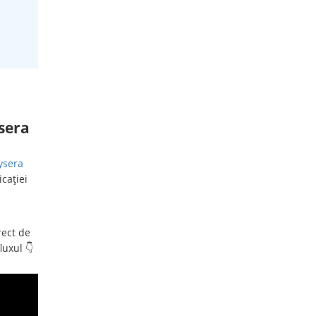
ysera
ysera
cației
rect de
uxul 👇