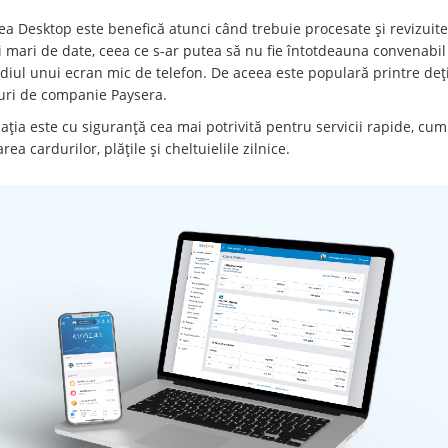
ea Desktop este benefică atunci când trebuie procesate și revizuite
i mari de date, ceea ce s-ar putea să nu fie întotdeauna convenabil
diul unui ecran mic de telefon. De aceea este populară printre deți
uri de companie Paysera.
cația este cu siguranță cea mai potrivită pentru servicii rapide, cum 
rea cardurilor, plățile și cheltuielile zilnice.