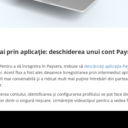
i prin aplicație: deschiderea unui cont Pa
Pentru a vă înregistra în Paysera, trebuie să
descărcați aplicația Pa
i. Acest flux a fost ales deoarece înregistrarea prin intermediul apli
t mai convenabilă și a ridicat mult mai puține întrebări din partea
or.
rea contului, identificarea și configurarea profilului se pot face di
on dintr-o singură mișcare. Urmărește videoclipul pentru a vedea fl