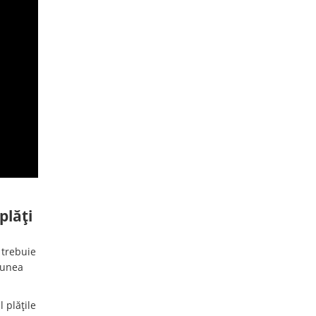
plăți
 trebuie
iunea
 plățile