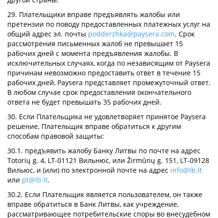
29. Плательщики вправе предъявлять жалобы или
претензии по поводу предоставленных платежных услуг на
общий адрес эл. почты
podderzhka@paysera.com
. Срок
рассмотрения письменных жалоб не превышает 15
рабочих дней с момента предъявления жалобы. В
исключительных случаях, когда по независящим от Paysera
причинам невозможно предоставить ответ в течение 15
рабочих дней, Paysera представляет промежуточный ответ.
В любом случае срок предоставления окончательного
ответа не будет превышать 35 рабочих дней.
30. Если Плательщика не удовлетворяет принятое Paysera
решение, Плательщик вправе обратиться к другим
способам правовой защиты:
30.1. предъявить жалобу Банку Литвы по почте на адрес
Totorių g. 4, LT-01121 Вильнюс, или Žirmūnų g. 151, LT-09128
Вильюс, и (или) по электронной почте на адрес
info@lb.lt
или
pt@lb.lt
.
30.2. Если Плательщик является пользователем, он также
вправе обратиться в Банк Литвы, как учреждение,
рассматривающее потребительские споры во внесудебном