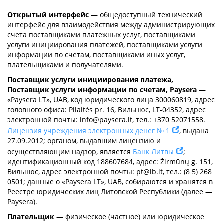
Открытый интерфейс
— общедоступный технический
интерфейс для взаимодействия между администрирующих
счета поставщиками платежных услуг, поставщиками
услуги инициирования платежей, поставщиками услуги
информации по счетам, поставщиками иных услуг,
плательщиками и получателями.
Поставщик услуги инициирования платежа,
Поставщик услуги информации по счетам, Paysera
—
«Paysera LT», UAB, код юридического лица 300060819, адрес
головного офиса: Pilaitės pr. 16, Вильнюс, LT-04352, адрес
электронной почты:
info@paysera.lt
, тел.: +370 52071558.
Лицензия учреждения электронных денег № 1
, выдана
27.09.2012; органом, выдавшим лицензию и
осуществляющим надзор, является
Банк Литвы
;
идентификационный код 188607684, адрес: Žirmūnų g. 151,
Вильнюс, адрес электронной почты:
pt@lb.lt
, тел.: (8 5) 268
0501; данные о «Paysera LT», UAB, собираются и хранятся в
Реестре юридических лиц Литовской Республики (далее —
Paysera).
Плательщик
— физическое (частное) или юридическое