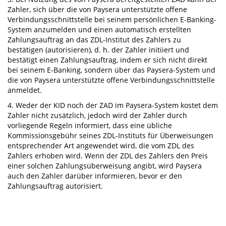
Zahler, sich über die von Paysera unterstützte offene
Verbindungsschnittstelle bei seinem persönlichen E-Banking-
System anzumelden und einen automatisch erstellten
Zahlungsauftrag an das ZDL-Institut des Zahlers zu
bestätigen (autorisieren), d. h. der Zahler initiiert und
bestätigt einen Zahlungsauftrag, indem er sich nicht direkt
bei seinem E-Banking, sondern über das Paysera-System und
die von Paysera unterstützte offene Verbindungsschnittstelle
anmeldet.
4. Weder der KID noch der ZAD im Paysera-System kostet dem
Zahler nicht zusätzlich, jedoch wird der Zahler durch
vorliegende Regeln informiert, dass eine übliche
Kommissionsgebühr seines ZDL-Instituts für Überweisungen
entsprechender Art angewendet wird, die vom ZDL des
Zahlers erhoben wird. Wenn der ZDL des Zahlers den Preis
einer solchen Zahlungsüberweisung angibt, wird Paysera
auch den Zahler darüber informieren, bevor er den
Zahlungsauftrag autorisiert.