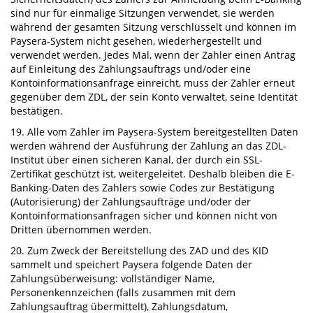
sind nur für einmalige Sitzungen verwendet, sie werden
während der gesamten Sitzung verschlüsselt und können im
Paysera-System nicht gesehen, wiederhergestellt und
verwendet werden. Jedes Mal, wenn der Zahler einen Antrag
auf Einleitung des Zahlungsauftrags und/oder eine
Kontoinformationsanfrage einreicht, muss der Zahler erneut
gegenüber dem ZDL, der sein Konto verwaltet, seine Identität
bestätigen.
19. Alle vom Zahler im Paysera-System bereitgestellten Daten
werden während der Ausführung der Zahlung an das ZDL-
Institut über einen sicheren Kanal, der durch ein SSL-
Zertifikat geschützt ist, weitergeleitet. Deshalb bleiben die E-
Banking-Daten des Zahlers sowie Codes zur Bestätigung
(Autorisierung) der Zahlungsaufträge und/oder der
Kontoinformationsanfragen sicher und können nicht von
Dritten übernommen werden.
20. Zum Zweck der Bereitstellung des ZAD und des KID
sammelt und speichert Paysera folgende Daten der
Zahlungsüberweisung: vollständiger Name,
Personenkennzeichen (falls zusammen mit dem
Zahlungsauftrag übermittelt), Zahlungsdatum,