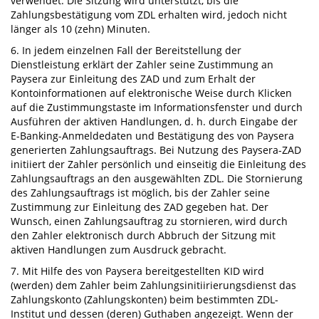
verwendet. Die Sitzung wird unterstützt, bis die
Zahlungsbestätigung vom ZDL erhalten wird, jedoch nicht
länger als 10 (zehn) Minuten.
6. In jedem einzelnen Fall der Bereitstellung der
Dienstleistung erklärt der Zahler seine Zustimmung an
Paysera zur Einleitung des ZAD und zum Erhalt der
Kontoinformationen auf elektronische Weise durch Klicken
auf die Zustimmungstaste im Informationsfenster und durch
Ausführen der aktiven Handlungen, d. h. durch Eingabe der
E-Banking-Anmeldedaten und Bestätigung des von Paysera
generierten Zahlungsauftrags. Bei Nutzung des Paysera-ZAD
initiiert der Zahler persönlich und einseitig die Einleitung des
Zahlungsauftrags an den ausgewählten ZDL. Die Stornierung
des Zahlungsauftrags ist möglich, bis der Zahler seine
Zustimmung zur Einleitung des ZAD gegeben hat. Der
Wunsch, einen Zahlungsauftrag zu stornieren, wird durch
den Zahler elektronisch durch Abbruch der Sitzung mit
aktiven Handlungen zum Ausdruck gebracht.
7. Mit Hilfe des von Paysera bereitgestellten KID wird
(werden) dem Zahler beim Zahlungsinitiirierungsdienst das
Zahlungskonto (Zahlungskonten) beim bestimmten ZDL-
Institut und dessen (deren) Guthaben angezeigt. Wenn der