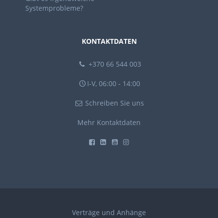
Systemprobleme?
KONTAKTDATEN
+370 66 544 003
I-V, 06:00 - 14:00
Schreiben Sie uns
Mehr Kontaktdaten
Verträge und Anhänge