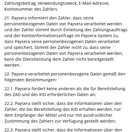
Zahlungsbetrag, Verwendungszweck, E-Mail-Adresse,
Kontonummer des Zahlers.
21. Paysera informiert den Zahler, dass seine
personenbezogenen Daten von Paysera verarbeitet werden
und der Zahler stimmt durch Einleitung des Zahlungsauftrags
und der Kontoinformationsanfrage im Paysera-System zu,
dass Paysera seine personenbezogenen Daten verarbeitet
und speichert. Stimmt der Zahler nicht zu, dass seine
personenbezogenen Daten von Paysera verarbeitet werden,
kann die Dienstleistung dem Zahler nicht bereitgestellt
werden.
22. Paysera verarbeitet personenbezogene Daten gemäß den
folgenden Bestimmungen:
22.1. Paysera fordert keine anderen als die für Bereitstellung
des ZAD und des KID erforderlichen Daten an;
22.2. Paysera stellt sicher, dass die Informationen über den
Zahler, die bei Bereitstellung des KID erhalten werden, nur
dem Empfänger der Mittel und nur mit ausdrücklicher
Zustimmung des Zahlers zur Verfügung gestellt werden;
22.3. Paysera stellt sicher, dass die Informationen über den