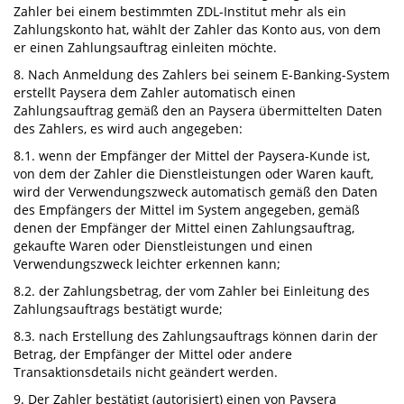
Zahler bei einem bestimmten ZDL-Institut mehr als ein
Zahlungskonto hat, wählt der Zahler das Konto aus, von dem
er einen Zahlungsauftrag einleiten möchte.
8. Nach Anmeldung des Zahlers bei seinem E-Banking-System
erstellt Paysera dem Zahler automatisch einen
Zahlungsauftrag gemäß den an Paysera übermittelten Daten
des Zahlers, es wird auch angegeben:
8.1. wenn der Empfänger der Mittel der Paysera-Kunde ist,
von dem der Zahler die Dienstleistungen oder Waren kauft,
wird der Verwendungszweck automatisch gemäß den Daten
des Empfängers der Mittel im System angegeben, gemäß
denen der Empfänger der Mittel einen Zahlungsauftrag,
gekaufte Waren oder Dienstleistungen und einen
Verwendungszweck leichter erkennen kann;
8.2. der Zahlungsbetrag, der vom Zahler bei Einleitung des
Zahlungsauftrags bestätigt wurde;
8.3. nach Erstellung des Zahlungsauftrags können darin der
Betrag, der Empfänger der Mittel oder andere
Transaktionsdetails nicht geändert werden.
9. Der Zahler bestätigt (autorisiert) einen von Paysera