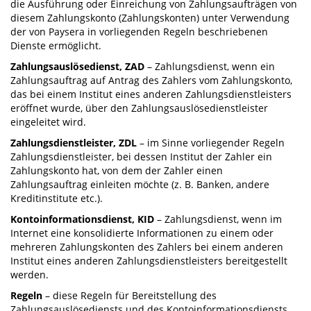
die Ausführung oder Einreichung von Zahlungsaufträgen von
diesem Zahlungskonto (Zahlungskonten) unter Verwendung
der von Paysera in vorliegenden Regeln beschriebenen
Dienste ermöglicht.
Zahlungsauslösedienst, ZAD
– Zahlungsdienst, wenn ein
Zahlungsauftrag auf Antrag des Zahlers vom Zahlungskonto,
das bei einem Institut eines anderen Zahlungsdienstleisters
eröffnet wurde, über den Zahlungsauslösedienstleister
eingeleitet wird.
Zahlungsdienstleister, ZDL
– im Sinne vorliegender Regeln
Zahlungsdienstleister, bei dessen Institut der Zahler ein
Zahlungskonto hat, von dem der Zahler einen
Zahlungsauftrag einleiten möchte (z. B. Banken, andere
Kreditinstitute etc.).
Kontoinformationsdienst, KID
– Zahlungsdienst, wenn im
Internet eine konsolidierte Informationen zu einem oder
mehreren Zahlungskonten des Zahlers bei einem anderen
Institut eines anderen Zahlungsdienstleisters bereitgestellt
werden.
Regeln
– diese Regeln für Bereitstellung des
Zahlungsauslösediensts und des Kontoinformationsdiensts.