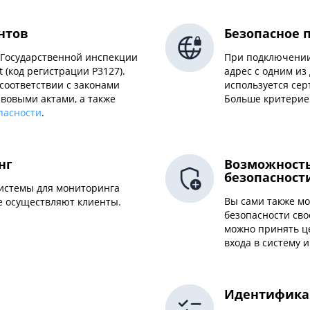
нтов
Безопасное 
 Государственной инспекции
При подключении 
 (код регистрации P3127).
адрес с одним из
соответствии с законами
используется сер
вовыми актами, а также
Больше критерие
пасности
.
нг
Возможность
безопасност
системы для мониторинга
Вы сами также м
е осуществляют клиенты.
безопасности свое
можно принять ц
входа в систему 
Идентифика