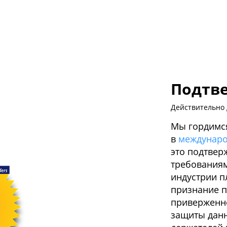
Подтве
Действительно д
Мы гордимся
в
междунаро
это подтвер
требованиям
индустрии пл
признание п
приверженн
защиты дан