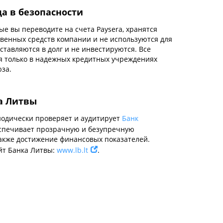
да в безопасности
рые вы переводите на счета Paysera, хранятся
твенных средств компании и не используются для
оставляются в долг и не инвестируются. Все
я только в надежных кредитных учреждениях
за.
а Литвы
одически проверяет и аудитирует
Банк
еспечивает прозрачную и безупречную
также достижение финансовых показателей.
т Банка Литвы:
www.lb.lt
.