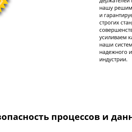
держателей 
нашу решим
и гарантиру
строгих ста
совершенств
усиливаем к
наши систем
надежного и
индустрии.
зопасность процессов и дан