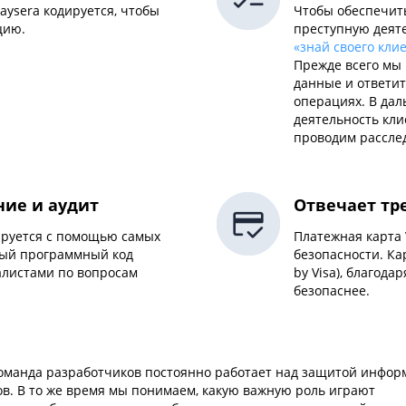
aysera кодируется, чтобы
Чтобы обеспечить
цию.
преступную деяте
«знай своего кли
Прежде всего мы
данные и ответи
операциях. В да
деятельность кли
проводим рассле
ние и аудит
Отвечает тр
ируется с помощью самых
Платежная карта
мый программный код
безопасности. Ка
листами по вопросам
by Visa), благод
безопаснее.
оманда разработчиков постоянно работает над защитой инфор
ов. В то же время мы понимаем, какую важную роль играют