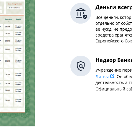
Деньги всег
Все деньги, кото
отдельно от собс
ее нужд, не пред
средства хранятс
Европейского Сою
Надзор Банк
Учреждение пери
Литвы
. Он об
деятельность, а 
Официальный сай