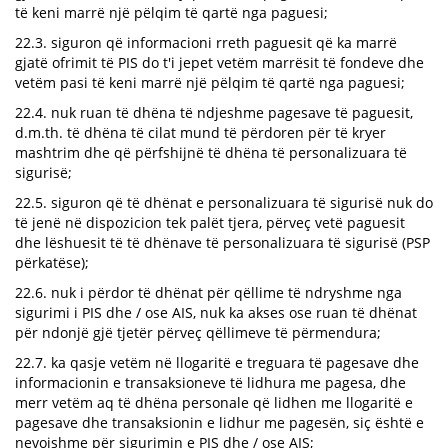
të keni marrë një pëlqim të qartë nga paguesi;
22.3. siguron që informacioni rreth paguesit që ka marrë
gjatë ofrimit të PIS do t'i jepet vetëm marrësit të fondeve dhe
vetëm pasi të keni marrë një pëlqim të qartë nga paguesi;
22.4. nuk ruan të dhëna të ndjeshme pagesave të paguesit,
d.m.th. të dhëna të cilat mund të përdoren për të kryer
mashtrim dhe që përfshijnë të dhëna të personalizuara të
sigurisë;
22.5. siguron që të dhënat e personalizuara të sigurisë nuk do
të jenë në dispozicion tek palët tjera, përveç vetë paguesit
dhe lëshuesit të të dhënave të personalizuara të sigurisë (PSP
përkatëse);
22.6. nuk i përdor të dhënat për qëllime të ndryshme nga
sigurimi i PIS dhe / ose AIS, nuk ka akses ose ruan të dhënat
për ndonjë gjë tjetër përveç qëllimeve të përmendura;
22.7. ka qasje vetëm në llogaritë e treguara të pagesave dhe
informacionin e transaksioneve të lidhura me pagesa, dhe
merr vetëm aq të dhëna personale që lidhen me llogaritë e
pagesave dhe transaksionin e lidhur me pagesën, siç është e
nevojshme për sigurimin e PIS dhe / ose AIS;