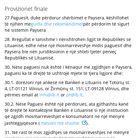
Provizionet finale
27.Paguesit, duke përdorur shërbimet e Paysera, këshillohet
të njihen me
guida dhe rekomandimet
për përdorim të sigurt
në sistemin Paysera
28. Rregullat e tanishme i nënshtrohen ligjit të Republikës së
Lituanisë, edhe nëse një mosmarrëveshje midis paguesit dhe
Paysera bie nën juridiksionin e një shteti tjetër përveç
Republikës së Lituanisë.
30. Nëse paguesi nuk është i kënaqur me zgjidhjen e Paysera,
paguesi ka të drejtë të ushtrojë mjete të tjera ligjore dhe:
30.1. dorëzoni një ankesë në Banken e Lituanis në Totorių st.
4, LT-01121 Vilnius, or Žirmūnų st. 151, LT-09128 Vilnius, dhe
përmes email at
info@lb.lt
or
pt@lb.lt
.
30.2. Nëse Paguesi është një përdorues, ata gjithashtu kanë
të drejtë të kontaktojnë Bankën e Lituanisë si një institucion
që zgjidh mosmarrëveshjet e konsumatorit në një mënyrë
jashtëgjyqësore (
mësoni më shumë
).
31. Në rast të mos zgjidhjes së mosmarrëveshjes në mënyrë