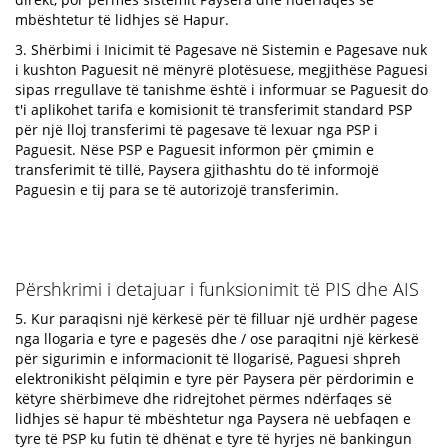
mbështetur të lidhjes së Hapur.
3. Shërbimi i Inicimit të Pagesave në Sistemin e Pagesave nuk
i kushton Paguesit në mënyrë plotësuese, megjithëse Paguesi
sipas rregullave të tanishme është i informuar se Paguesit do
t'i aplikohet tarifa e komisionit të transferimit standard PSP
për një lloj transferimi të pagesave të lexuar nga PSP i
Paguesit. Nëse PSP e Paguesit informon për çmimin e
transferimit të tillë, Paysera gjithashtu do të informojë
Paguesin e tij para se të autorizojë transferimin.
Përshkrimi i detajuar i funksionimit të PIS dhe AIS
5. Kur paraqisni një kërkesë për të filluar një urdhër pagese
nga llogaria e tyre e pagesës dhe / ose paraqitni një kërkesë
për sigurimin e informacionit të llogarisë, Paguesi shpreh
elektronikisht pëlqimin e tyre për Paysera për përdorimin e
këtyre shërbimeve dhe ridrejtohet përmes ndërfaqes së
lidhjes së hapur të mbështetur nga Paysera në uebfaqen e
tyre të PSP ku futin të dhënat e tyre të hyrjes në bankingun