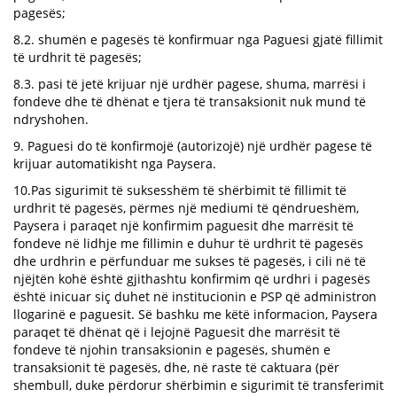
pagesës;
8.2. shumën e pagesës të konfirmuar nga Paguesi gjatë fillimit
të urdhrit të pagesës;
8.3. pasi të jetë krijuar një urdhër pagese, shuma, marrësi i
fondeve dhe të dhënat e tjera të transaksionit nuk mund të
ndryshohen.
9. Paguesi do të konfirmojë (autorizojë) një urdhër pagese të
krijuar automatikisht nga Paysera.
10.Pas sigurimit të suksesshëm të shërbimit të fillimit të
urdhrit të pagesës, përmes një mediumi të qëndrueshëm,
Paysera i paraqet një konfirmim paguesit dhe marrësit të
fondeve në lidhje me fillimin e duhur të urdhrit të pagesës
dhe urdhrin e përfunduar me sukses të pagesës, i cili në të
njëjtën kohë është gjithashtu konfirmim që urdhri i pagesës
është inicuar siç duhet në institucionin e PSP që administron
llogarinë e paguesit. Së bashku me këtë informacion, Paysera
paraqet të dhënat që i lejojnë Paguesit dhe marrësit të
fondeve të njohin transaksionin e pagesës, shumën e
transaksionit të pagesës, dhe, në raste të caktuara (për
shembull, duke përdorur shërbimin e sigurimit të transferimit