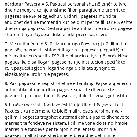
përdorur Paysera AIS, Paguesi personalisht, në emër të tyre,
dhe në mënyrë të një anshme fillon paraqitjen e urdhrit të
pagesës në PSP të zgjedhur. Urdhri i pagesës mund të
anulohet deri në momentin kur pëlqimi për të filluar PIS është
dhënë nga paguesi. Dëshira për të anuluar një urdhër pagese
shprehet nga Paguesi, duke e ndërprerë seancën.
7. Me ndihmën e AIS të siguruar nga Paysera gjatë fillimit të
pagesës, paguesit i shfaqet llogaria e pagesës (llogaritë) në
një institucion specifik PSP dhe bilancin e tyre (të tyre). Nëse
paguesi ka disa llogari pagese në një institucion specifik të
PSP, paguesi zgjedh llogarinë nga e cila ata synojnë të
ekzekutojnë urdhrin e pagesës.
8. Pasi paguesi të regjistrohet në e-banking, Paysera gjeneron
automatikisht një urdhër pagese, sipas të dhënave të
paguesit që i janë dhënë Paysera-s, duke treguar gjithashtu:
8.1. nëse marrësi i fondeve është një klient i Paysera, i cili
Paguesit ka ndërmend të blejë mallra ose shërbime nga -
qëllimi i pagesës tregohet automatikisht, sipas të dhënave të
marrësit të fondeve në sistem, i cili më vonë do të ndihmojë
marrësin e fondeve për të njohin me lehtësi urdhrin e
pagesës, mallrat ose shërbimet e blera dhe qëllimin e