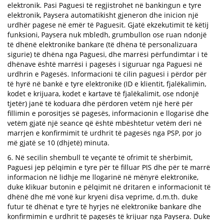
elektronik. Pasi Paguesi të regjistrohet në bankingun e tyre
elektronik, Paysera automatikisht gjeneron dhe inicion një
urdhër pagese në emër të Paguesit. Gjatë ekzekutimit të këtij
funksioni, Paysera nuk mbledh, grumbullon ose ruan ndonjë
të dhënë elektronike bankare (të dhëna të personalizuara
sigurie) të dhëna nga Paguesi, dhe marrësi përfundimtar i të
dhënave është marrësi i pagesës i siguruar nga Paguesi në
urdhrin e Pagesës. Informacioni të cilin paguesi i përdor për
të hyrë në bankë e tyre elektronike (ID e klientit, fjalëkalimin,
kodet e krijuara, kodet e kartave të fjalëkalimit, ose ndonjë
tjetër) janë të koduara dhe përdoren vetëm një herë për
fillimin e porositjes së pagesës, informacionin e llogarisë dhe
vetëm gjatë një seance që është mbështetur vetëm deri në
marrjen e konfirmimit të urdhrit të pagesës nga PSP, por jo
më gjatë se 10 (dhjetë) minuta.
6. Në secilin shembull të veçantë të ofrimit të shërbimit,
Paguesi jep pëlqimin e tyre për të filluar PIS dhe për të marrë
informacion në lidhje me llogarinë në mënyrë elektronike,
duke klikuar butonin e pëlqimit në dritaren e informacionit të
dhënë dhe më vonë kur kryeni disa veprime, d.m.th. duke
futur të dhënat e tyre të hyrjes në elektronike bankare dhe
konfirmimin e urdhrit të pagesës të krijuar nga Paysera. Duke