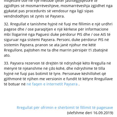
miqësore ose në një metodë tjetër jashtëgjyqësore të
zgjidhjes së mosmarrëveshjeve, mosmarrëveshja zgjidhet nga
gjykatat pas procedurës së vendosur nga ligji sipas
vendndodhjes së zyrës së Paysera.
32. Rregullat e tanishme hyjnë në fuqi me fillimin e një urdhri
pagese dhe / ose paraqitjen e një kërkese për informacione
mbi llogarinë nga Paguesi duke përdorur PIS dhe / ose AIS të
siguruar nga sistemi Paysera. Personi, duke përdorur PIS në
sistemin Paysera, pranon se ata janë njohur me këtë
Rregullore, pajtohen me ta dhe marrin përsipër t'i zbatojnë
ato.
33. Paysera rezervon të drejtën të ndryshojë këto Rregulla në
mënyrë të njëanshme në çdo kohë, dhe ndryshime të tilla
hyjnë në fuqi pas botimit të tyre. Personave këshillohet që
gjithmonë të njihen me versionin e fundit të këtyre Rregullave
të botuar në
në faqen e internetit Paysera
.
Rregullat për ofrimin e shërbimit të fillimit të pagesave
(vlefshme deri 16.09.2019)