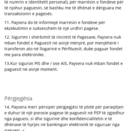
të numrin e identitetit personal), për marrësin e fondeve për
të njohur paguesin, së bashku me të dhënat e dërguara me
transaksionin e pagesës.
11. Paysera do të informojë marrësin e fondeve për
ekzekutimin e suksesshëm të një urdhri pagese.
12. Sigurimi i shërbimit të inicimit të Pagesave, Paysera nuk
mban fondet e Paguesit në asnjë mënyrë, por menjëherë i
transferon ato në llogarinë e Përfituesit, duke paguar fondet
me para elektronike.
13.Kur siguron PIS dhe / ose AIS, Paysera nuk mban fondet e
paguesit në asnjë moment.
Përgjegjësia
14. Paysera merr përsipër përgjegjësi të plotë për paraqitjen
e duhur të një porosie pagese të paguesit në PSP të zgjedhur
nga paguesi, si dhe sigurinë dhe konfidencialitetin e të
dhënave të hyrjes në bankingun elektronik të siguruar nga
paguesi. <