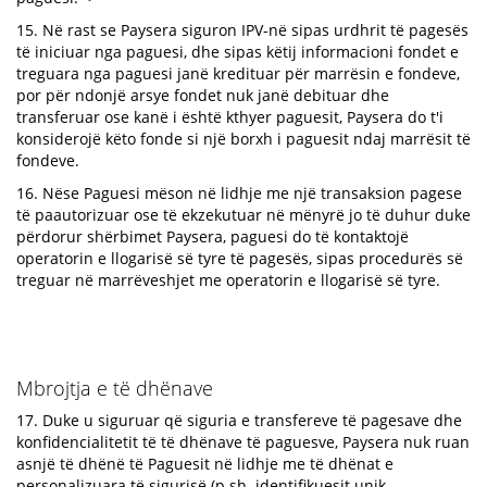
15. Në rast se Paysera siguron IPV-në sipas urdhrit të pagesës
të iniciuar nga paguesi, dhe sipas këtij informacioni fondet e
treguara nga paguesi janë kredituar për marrësin e fondeve,
por për ndonjë arsye fondet nuk janë debituar dhe
transferuar ose kanë i është kthyer paguesit, Paysera do t'i
konsiderojë këto fonde si një borxh i paguesit ndaj marrësit të
fondeve.
16. Nëse Paguesi mëson në lidhje me një transaksion pagese
të paautorizuar ose të ekzekutuar në mënyrë jo të duhur duke
përdorur shërbimet Paysera, paguesi do të kontaktojë
operatorin e llogarisë së tyre të pagesës, sipas procedurës së
treguar në marrëveshjet me operatorin e llogarisë së tyre.
Mbrojtja e të dhënave
17. Duke u siguruar që siguria e transfereve të pagesave dhe
konfidencialitetit të të dhënave të paguesve, Paysera nuk ruan
asnjë të dhënë të Paguesit në lidhje me të dhënat e
personalizuara të sigurisë (p.sh. identifikuesit unik,