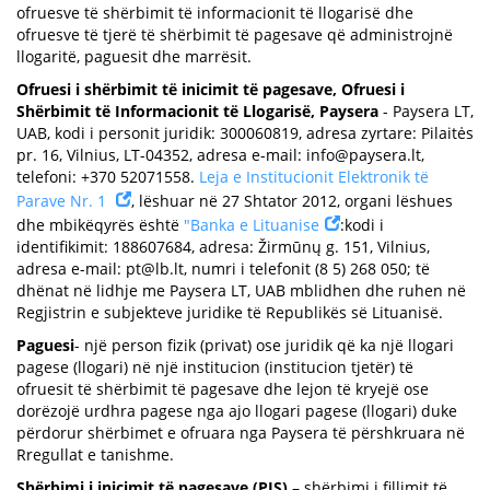
ofruesve të shërbimit të informacionit të llogarisë dhe
ofruesve të tjerë të shërbimit të pagesave që administrojnë
llogaritë, paguesit dhe marrësit.
Ofruesi i shërbimit të inicimit të pagesave, Ofruesi i
Shërbimit të Informacionit të Llogarisë, Paysera
- Paysera LT,
UAB, kodi i personit juridik: 300060819, adresa zyrtare: Pilaitės
pr. 16, Vilnius, LT-04352, adresa e-mail:
info@paysera.lt
,
telefoni: +370 52071558.
Leja e Institucionit Elektronik të
Parave Nr. 1
, lëshuar në 27 Shtator 2012, organi lëshues
dhe mbikëqyrës është
"Banka e Lituanise
:kodi i
identifikimit: 188607684, adresa: Žirmūnų g. 151, Vilnius,
adresa e-mail:
pt@lb.lt
, numri i telefonit (8 5) 268 050; të
dhënat në lidhje me Paysera LT, UAB mblidhen dhe ruhen në
Regjistrin e subjekteve juridike të Republikës së Lituanisë.
Paguesi
- një person fizik (privat) ose juridik që ka një llogari
pagese (llogari) në një institucion (institucion tjetër) të
ofruesit të shërbimit të pagesave dhe lejon të kryejë ose
dorëzojë urdhra pagese nga ajo llogari pagese (llogari) duke
përdorur shërbimet e ofruara nga Paysera të përshkruara në
Rregullat e tanishme.
Shërbimi i inicimit të pagesave (PIS)
– shërbimi i fillimit të