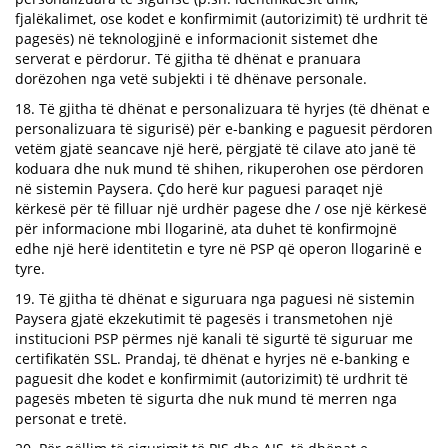
fjalëkalimet, ose kodet e konfirmimit (autorizimit) të urdhrit të
pagesës) në teknologjinë e informacionit sistemet dhe
serverat e përdorur. Të gjitha të dhënat e pranuara
dorëzohen nga vetë subjekti i të dhënave personale.
18. Të gjitha të dhënat e personalizuara të hyrjes (të dhënat e
personalizuara të sigurisë) për e-banking e paguesit përdoren
vetëm gjatë seancave një herë, përgjatë të cilave ato janë të
koduara dhe nuk mund të shihen, rikuperohen ose përdoren
në sistemin Paysera. Çdo herë kur paguesi paraqet një
kërkesë për të filluar një urdhër pagese dhe / ose një kërkesë
për informacione mbi llogarinë, ata duhet të konfirmojnë
edhe një herë identitetin e tyre në PSP që operon llogarinë e
tyre.
19. Të gjitha të dhënat e siguruara nga paguesi në sistemin
Paysera gjatë ekzekutimit të pagesës i transmetohen një
institucioni PSP përmes një kanali të sigurtë të siguruar me
certifikatën SSL. Prandaj, të dhënat e hyrjes në e-banking e
paguesit dhe kodet e konfirmimit (autorizimit) të urdhrit të
pagesës mbeten të sigurta dhe nuk mund të merren nga
personat e tretë.