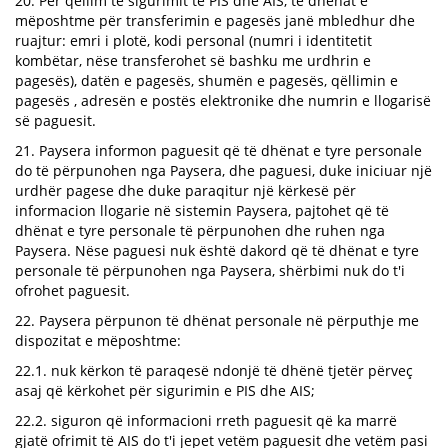
20. Për qëllim të sigurimit të PIS dhe AIS, të dhënat e
mëposhtme për transferimin e pagesës janë mbledhur dhe
ruajtur: emri i plotë, kodi personal (numri i identitetit
kombëtar, nëse transferohet së bashku me urdhrin e
pagesës), datën e pagesës, shumën e pagesës, qëllimin e
pagesës , adresën e postës elektronike dhe numrin e llogarisë
së paguesit.
21. Paysera informon paguesit që të dhënat e tyre personale
do të përpunohen nga Paysera, dhe paguesi, duke iniciuar një
urdhër pagese dhe duke paraqitur një kërkesë për
informacion llogarie në sistemin Paysera, pajtohet që të
dhënat e tyre personale të përpunohen dhe ruhen nga
Paysera. Nëse paguesi nuk është dakord që të dhënat e tyre
personale të përpunohen nga Paysera, shërbimi nuk do t'i
ofrohet paguesit.
22. Paysera përpunon të dhënat personale në përputhje me
dispozitat e mëposhtme:
22.1. nuk kërkon të paraqesë ndonjë të dhënë tjetër përveç
asaj që kërkohet për sigurimin e PIS dhe AIS;
22.2. siguron që informacioni rreth paguesit që ka marrë
gjatë ofrimit të AIS do t'i jepet vetëm paguesit dhe vetëm pasi