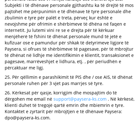
Subjekti i të dhënave personale gjithashtu ka të drejtë të mos
pajtohet me përpunimin e të dhënave të tyre personale dhe
zbulimin e tyre për palët e treta, përveç kur është e
nevojshme për ofrimin e shërbimeve të dhëna në faqen e
internetit. Ju lutemi vini re se e drejta për të kërkuar
menjëherë të fshini të dhënat personale mund të jetë e
kufizuar ose e pamundur për shkak të detyrimeve ligjore të
Paysera, si ofrues të shërbimeve të pagesave, për të mbrojtur
të dhënat në lidhje me identifikimin e klientit, transaksionet e
pagesave, marrëveshjet e lidhura, etj. , për periudhën e
përcaktuar me ligj.
25. Për qëllimin e parashikimit të PIS dhe / ose AIS, të dhënat
personale ruhen për 3 vjet pas marrjes së tyre.
26. Kërkesat për qasje, korrigjim dhe mospajtim do të
dërgohen me email në
support@paysera-ks.com
. Në kërkesë,
klienti duhet të tregojë qartë emrin dhe mbiemrin e tyre.
Kontaktet e zyrtarit për mbrojtjen e të dhënave Paysera:
dpo@paysera-ks.com
.