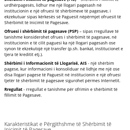
urdhërpagesës, lidhur me një llogari pagesash në
institucionin e një ofruesi të shërbimeve të pagesave, i
ekzekutuar sipas kërkesës së Paguesit nëpërmjet ofruesit të
Shërbimit të Inicimit të Pagesave.
Ofruesi i shërbimit të pagesave (PSP)
– sipas rregullave të
tanishme konsiderohet ofrues i shërbimit të pagesave, në
institucionin e të cilit paguesi ka një llogari pagesash ose
synon të ekzekutojë një transfer (p.sh. bankat, institucionet e
tjera të kreditit etj.).
Shërbimi i Informacionit të Llogarisë, AIS
- një shërbim
pagese, kur informacioni i konsoliduar në lidhje me një ose
disa llogari pagese të Paguesit në institucionin e një ofruesi
tjetër të shërbimit të pagesave sigurohet përmes Internetit.
Rregullat
- rregullat e tanishme për ofrimin e shërbimit të
fillimit të Pagesave.
Karakteristikat e Përgjithshme të Shërbimit të
Inicimit të Pagesave