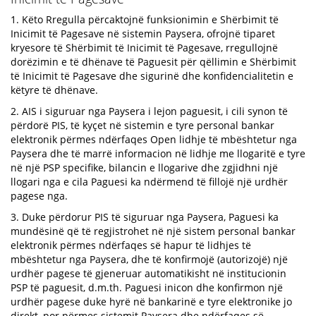
1. Këto Rregulla përcaktojnë funksionimin e Shërbimit të
Inicimit të Pagesave në sistemin Paysera, ofrojnë tiparet
kryesore të Shërbimit të Inicimit të Pagesave, rregullojnë
dorëzimin e të dhënave të Paguesit për qëllimin e Shërbimit
të Inicimit të Pagesave dhe sigurinë dhe konfidencialitetin e
këtyre të dhënave.
2. AIS i siguruar nga Paysera i lejon paguesit, i cili synon të
përdorë PIS, të kyçet në sistemin e tyre personal bankar
elektronik përmes ndërfaqes Open lidhje të mbështetur nga
Paysera dhe të marrë informacion në lidhje me llogaritë e tyre
në një PSP specifike, bilancin e llogarive dhe zgjidhni një
llogari nga e cila Paguesi ka ndërmend të fillojë një urdhër
pagese nga.
3. Duke përdorur PIS të siguruar nga Paysera, Paguesi ka
mundësinë që të regjistrohet në një sistem personal bankar
elektronik përmes ndërfaqes së hapur të lidhjes të
mbështetur nga Paysera, dhe të konfirmojë (autorizojë) një
urdhër pagese të gjeneruar automatikisht në institucionin
PSP të paguesit, d.m.th. Paguesi inicon dhe konfirmon një
urdhër pagese duke hyrë në bankarinë e tyre elektronike jo
direkt, por përmes sistemit Paysera dhe ndërfaqes së