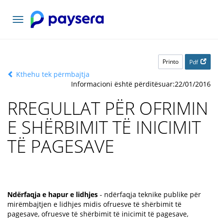
Navigacioni
toggle
Printo
Pdf
Kthehu tek përmbajtja
Informacioni është përditësuar:22/01/2016
RREGULLAT PËR OFRIMIN
E SHËRBIMIT TË INICIMIT
TË PAGESAVE
Ndërfaqja e hapur e lidhjes
- ndërfaqja teknike publike për
mirëmbajtjen e lidhjes midis ofruesve të shërbimit të
pagesave, ofruesve të shërbimit të inicimit të pagesave,