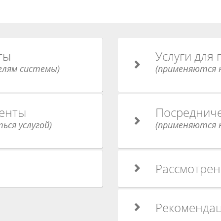
ты
Услуги для
елям системы)
(применяются н
енты
Посреднич
ься услугой)
(применяются н
Рассмотрен
Рекоменда