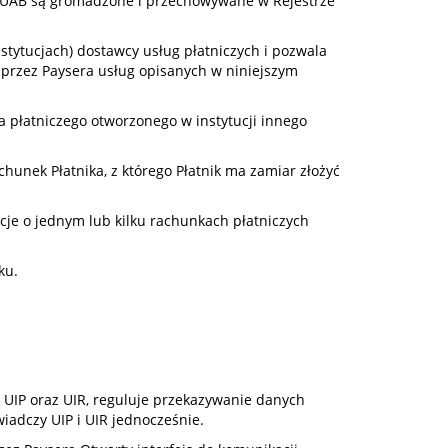
LT“, UAB są gromadzone i przechowywane w Rejestrze
instytucjach) dostawcy usług płatniczych i pozwala
h przez Paysera usług opisanych w niniejszym
ta płatniczego otworzonego w instytucji innego
hunek Płatnika, z którego Płatnik ma zamiar złożyć
cje o jednym lub kilku rachunkach płatniczych
ku.
i UIP oraz UIR, reguluje przekazywanie danych
wiadczy UIP i UIR jednocześnie.