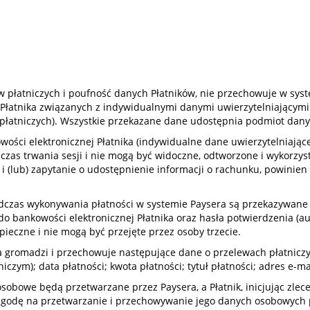
 płatniczych i poufność danych Płatników, nie przechowuje w syst
Płatnika związanych z indywidualnymi danymi uwierzytelniającymi
ń płatniczych). Wszystkie przekazane dane udostępnia podmiot dan
ości elektronicznej Płatnika (indywidualne dane uwierzytelniające
y czas trwania sesji i nie mogą być widoczne, odtworzone i wykorzy
o i (lub) zapytanie o udostępnienie informacji o rachunku, powini
dczas wykonywania płatności w systemie Paysera są przekazywane d
o bankowości elektronicznej Płatnika oraz hasła potwierdzenia (auto
ieczne i nie mogą być przejęte przez osoby trzecie.
 gromadzi i przechowuje następujące dane o przelewach płatniczyc
niczym); data płatności; kwota płatności; tytuł płatności; adres e-m
osobowe będą przetwarzane przez Paysera, a Płatnik, inicjując zlece
zgodę na przetwarzanie i przechowywanie jego danych osobowych pr