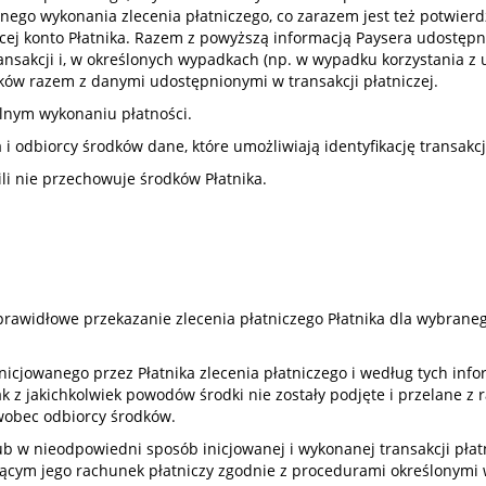
lnego wykonania zlecenia płatniczego, co zarazem jest też potwierd
ej konto Płatnika. Razem z powyższą informacją Paysera udostępni
 transakcji i, w określonych wypadkach (np. w wypadku korzystania 
odków razem z danymi udostępnionymi w transakcji płatniczej.
lnym wykonaniu płatności.
 i odbiorcy środków dane, które umożliwiają identyfikację transakcji 
ili nie przechowuje środków Płatnika.
rawidłowe przekazanie zlecenia płatniczego Płatnika dla wybrane
nicjowanego przez Płatnika zlecenia płatniczego i według tych info
z jakichkolwiek powodów środki nie zostały podjęte i przelane z r
 wobec odbiorcy środków.
lub w nieodpowiedni sposób inicjowanej i wykonanej transakcji płatn
ującym jego rachunek płatniczy zgodnie z procedurami określonym