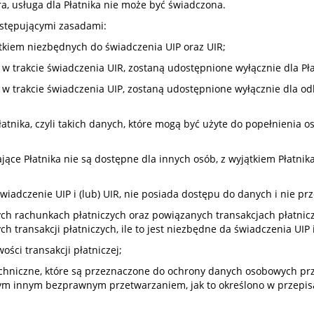
, usługa dla Płatnika nie może być świadczona.
astępującymi zasadami:
ątkiem niezbędnych do świadczenia UIP oraz UIR;
 w trakcie świadczenia UIR, zostaną udostępnione wyłącznie dla Pła
e w trakcie świadczenia UIP, zostaną udostępnione wyłącznie dla o
atnika, czyli takich danych, które mogą być użyte do popełnienia
jące Płatnika nie są dostępne dla innych osób, z wyjątkiem Płatni
świadczenie UIP i (lub) UIR, nie posiada dostępu do danych i nie p
ych rachunkach płatniczych oraz powiązanych transakcjach płatnic
transakcji płatniczych, ile to jest niezbędne da świadczenia UIP i 
ości transakcji płatniczej;
techniczne, które są przeznaczone do ochrony danych osobowych p
dym innym bezprawnym przetwarzaniem, jak to określono w przepi