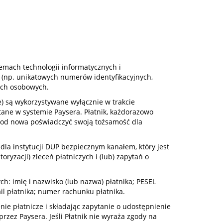
emach technologii informatycznych i
 (np. unikatowych numerów identyfikacyjnych,
ych osobowych.
) są wykorzystywane wyłącznie w trakcie
stane w systemie Paysera. Płatnik, każdorazowo
en od nowa poświadczyć swoją tożsamość dla
la instytucji DUP bezpiecznym kanałem, który jest
ryzacji) zleceń płatniczych i (lub) zapytań o
h: imię i nazwisko (lub nazwa) płatnika; PESEL
ail płatnika; numer rachunku płatnika.
nie płatnicze i składając zapytanie o udostępnienie
zez Paysera. Jeśli Płatnik nie wyraża zgody na