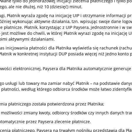
ywane tylko do jednorazowej inicjacji zlecenia płatniczego i tylko po
o, ale nie dłużej, niż 10 (dziesięć) minut.
 Płatnik wyraża zgodę na inicjację UIP i otrzymanie informacji prz
źniej wykonując aktywne działania, tzn. wpisując swoje dane logow
łatnicze. Płatnik, korzystając z UIP Paysera, jednostronnie i w sw
st możliwe do chwili, w której Płatnik wyrazi zgodę na inicjację U
woimi aktywnymi działaniami.
 inicjowania płatności dla Płatnika wyświetla się rachunek (rachunk
łatnik w konkretnej instytucji DUP posiada więcej niż jedno konto p
wości elektronicznej, Paysera dla Płatnika automatycznie generuj
órego usługi lub towary ma zamiar nabyć Płatnik – na podstawie dan
płatności, według którego odbiorca środków może łatwo zidentyfikow
cenia płatniczego została potwierdzona przez Płatnika;
 możliwości zmiany kwoty, odbiorcy środków czy innych danych tran
tomatycznie przez Paysera zlecenie płatnicze.
ecenia płatniczego, Paysera na trwałym nośniku przedstawia dla Pł