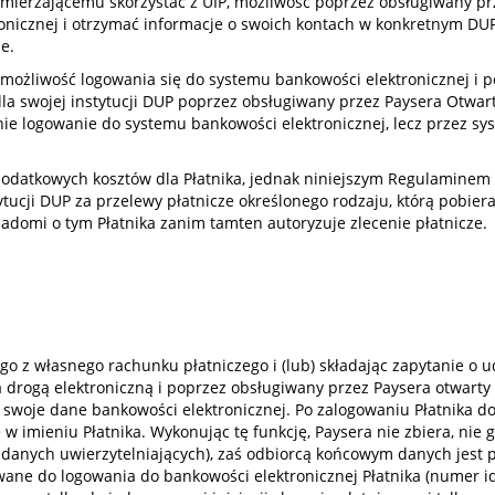
amierzającemu skorzystać z UIP, możliwość poprzez obsługiwany pr
onicznej i otrzymać informacje o swoich kontach w konkretnym DUP,
e.
i możliwość logowania się do systemu bankowości elektronicznej i 
a swojej instytucji DUP poprzez obsługiwany przez Paysera Otwarty i
nie logowanie do systemu bankowości elektronicznej, lecz przez s
 dodatkowych kosztów dla Płatnika, jednak niniejszym Regulaminem 
tucji DUP za przelewy płatnicze określonego rodzaju, którą pobiera
adomi o tym Płatnika zanim tamten autoryzuje zlecenie płatnicze.
ego z własnego rachunku płatniczego i (lub) składając zapytanie o u
a drogą elektroniczną i poprzez obsługiwany przez Paysera otwarty 
 swoje dane bankowości elektronicznej. Po zalogowaniu Płatnika do
e w imieniu Płatnika. Wykonując tę funkcję, Paysera nie zbiera, ni
danych uwierzytelniających), zaś odbiorcą końcowym danych jest p
wane do logowania do bankowości elektronicznej Płatnika (numer ide