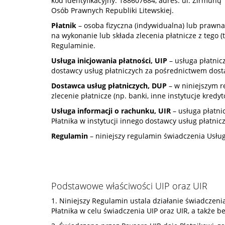
kod identyfikacyjny: 188607684, adres: ul. Žirmūnų 
Osób Prawnych Republiki Litewskiej.
Płatnik
– osoba fizyczna (indywidualna) lub prawna, 
na wykonanie lub składa zlecenia płatnicze z tego (
Regulaminie.
Usługa inicjowania płatności, UIP
– usługa płatnicz
dostawcy usług płatniczych za pośrednictwem dosta
Dostawca usług płatniczych, DUP
– w niniejszym r
zlecenie płatnicze (np. banki, inne instytucje kredyto
Usługa informacji o rachunku, UIR
– usługa płatni
Płatnika w instytucji innego dostawcy usług płatnic
Regulamin
– niniejszy regulamin świadczenia Usług
Podstawowe właściwości UIP oraz UIR
1. Niniejszy Regulamin ustala działanie świadczeni
Płatnika w celu świadczenia UIP oraz UIR, a także 