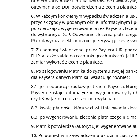
numery karty haseł i in.), są szyfrowane i wykorzyst
otrzymania od DUP potwierdzenia zlecenia płatniczeg
6. W każdym konkretnym wypadku świadczenia usługi,
przycisk zgody w podanym oknie informacyjnym i pó
potwierdzając wygenerowane przez Paysera zlecenie p
do wybranego DUP. Odwołanie zlecenia płatniczego je
Płatnik wyraża elektronicznie, przerywając sesję s
7. Za pomocą świadczonej przez Paysera UIR, podczas
DUP, a także saldo na rachunku (rachunkach). Jeśli P
zamiar wykonać zlecenie płatnicze.
8. Po zalogowaniu Płatnika do systemu swojej banko
dla Paysera danych Płatnika, wskazując również:
8.1. jeśli odbiorcą środków jest klient Paysera, kt
Paysera, zostaje automatycznie wygenerowany tytuł 
czy też w jakim celu zostało ono wykonane;
8.2. kwotę płatności, która w chwili inicjowania zle
8.3. po wygenerowaniu zlecenia płatniczego nie ma
9. Płatnik potwierdza (autoryzuje) wygenerowane au
10. Po pomyślnym zaświadczeniu usługi inicjacji zl