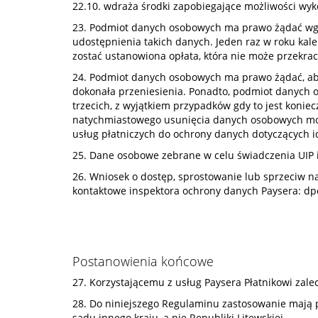
22.10. wdraża środki zapobiegające możliwości wyk
23. Podmiot danych osobowych ma prawo żądać wgl
udostępnienia takich danych. Jeden raz w roku ka
zostać ustanowiona opłata, która nie może przekra
24. Podmiot danych osobowych ma prawo żądać, aby 
dokonała przeniesienia. Ponadto, podmiot danych
trzecich, z wyjątkiem przypadków gdy to jest koni
natychmiastowego usunięcia danych osobowych moż
usług płatniczych do ochrony danych dotyczących id
25. Dane osobowe zebrane w celu świadczenia UIP i 
26. Wniosek o dostęp, sprostowanie lub sprzeciw n
kontaktowe inspektora ochrony danych Paysera:
dp
Postanowienia końcowe
27. Korzystającemu z usług Paysera Płatnikowi zal
28. Do niniejszego Regulaminu zastosowanie mają p
sądu innego kraju, a nie Republiki Litewskiej.