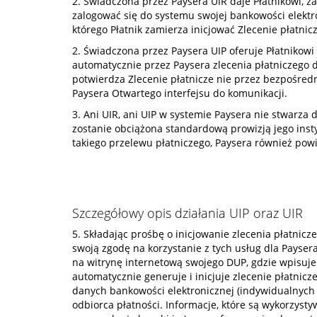
2. Świadczona przez Paysera UIR daje Płatnikowi, z
zalogować się do systemu swojej bankowości elektr
którego Płatnik zamierza inicjować Zlecenie płatnicz
2. Świadczona przez Paysera UIP oferuje Płatnikow
automatycznie przez Paysera zlecenia płatniczego dl
potwierdza Zlecenie płatnicze nie przez bezpośred
Paysera Otwartego interfejsu do komunikacji.
3. Ani UIR, ani UIP w systemie Paysera nie stwarza
zostanie obciążona standardową prowizją jego insty
takiego przelewu płatniczego, Paysera również powi
Szczegółowy opis działania UIP oraz UIR
5. Składając prośbę o inicjowanie zlecenia płatnicz
swoją zgodę na korzystanie z tych usług dla Payser
na witrynę internetową swojego DUP, gdzie wpisuje
automatycznie generuje i inicjuje zlecenie płatnicz
danych bankowości elektronicznej (indywidualnych 
odbiorca płatności. Informacje, które są wykorzysty