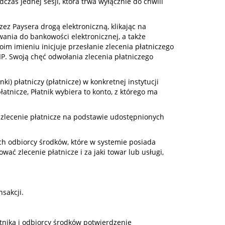
dczas jednej sesji, która trwa wyłącznie do chwili
ez Paysera drogą elektroniczną, klikając na
ania do bankowości elektronicznej, a także
oim imieniu inicjuje przesłanie zlecenia płatniczego
IP. Swoją chęć odwołania zlecenia płatniczego
i) płatniczy (płatnicze) w konkretnej instytucji
łatnicze, Płatnik wybiera to konto, z którego ma
e zlecenie płatnicze na podstawie udostępnionych
ych odbiorcy środków, które w systemie posiada
ać zlecenie płatnicze i za jaki towar lub usługi,
sakcji.
atnika i odbiorcy środków potwierdzenie