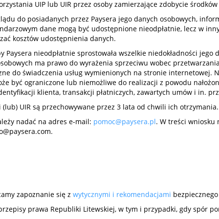
orzystania UIP lub UIR przez osoby zamierzające zdobycie środków
ądu do posiadanych przez Paysera jego danych osobowych, informa
lendarzowym dane mogą być udostępnione nieodpłatnie, lecz w in
czać kosztów udostępnienia danych.
Paysera nieodpłatnie sprostowała wszelkie niedokładności jego d
 osobowych ma prawo do wyrażenia sprzeciwu wobec przetwarzania
eczne do świadczenia usług wymienionych na stronie internetowej. 
e być ograniczone lub niemożliwe do realizacji z powodu nałoż
entyfikacji klienta, transakcji płatniczych, zawartych umów i in. 
(lub) UIR są przechowywane przez 3 lata od chwili ich otrzymania.
ależy nadać na adres e-mail:
pomoc@paysera.pl
. W treści wniosku
o@paysera.com
.
ecamy zapoznanie się z
wytycznymi i rekomendacjami
bezpiecznego 
rzepisy prawa Republiki Litewskiej, w tym i przypadki, gdy spór p