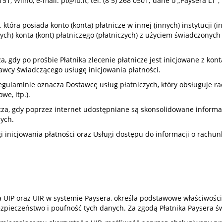
151, Wilno, e-mail:
pt@lb.lt
, tel. (8 5) 268 0501; dane o „Paysera 
która posiada konto (konta) płatnicze w innej (innych) instytucji (
tych) konta (kont) płatniczego (płatniczych) z użyciem świadczonyc
a, gdy po prośbie Płatnika zlecenie płatnicze jest inicjowane z kon
wcy świadczącego usługę inicjowania płatności.
egulaminie oznacza Dostawcę usług płatniczych, który obsługuje rac
we, itp.).
cza, gdy poprzez internet udostępniane są skonsolidowane informa
zych.
i inicjowania płatności oraz Usługi dostępu do informacji o rachun
a UIP oraz UIR w systemie Paysera, określa podstawowe właściwośc
bezpieczeństwo i poufność tych danych. Za zgodą Płatnika Paysera ś