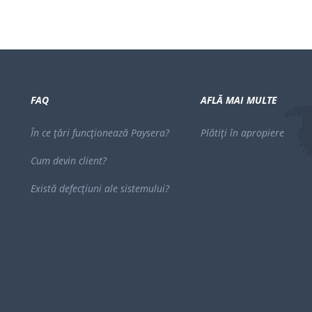
FAQ
AFLĂ MAI MULTE
În ce țări funcționează Paysera?
Plătiți în apropiere
Cum devin client?
Există defecțiuni ale sistemului?