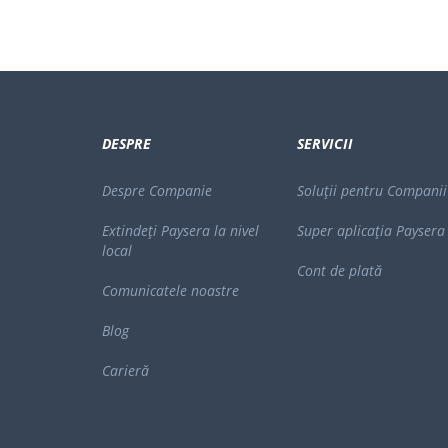
DESPRE
SERVICII
Despre Companie
Soluții pentru Companii
Extindeți Paysera la nivel
Super aplicația Paysera
local
Cont de plată
Comunicatele noastre
Blog
Carieră