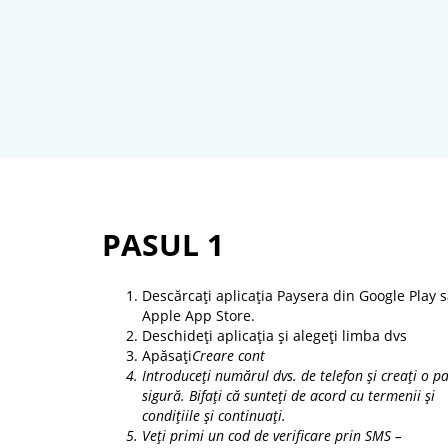
PASUL 1
Descărcați aplicația Paysera din Google Play 
Apple App Store.
Deschideți aplicația și alegeți limba dvs
Apăsați
Creare cont
Introduceți numărul dvs. de telefon și creați o p
sigură. Bifați că sunteți de acord cu termenii și
condițiile și continuați.
Veți primi un cod de verificare prin SMS –