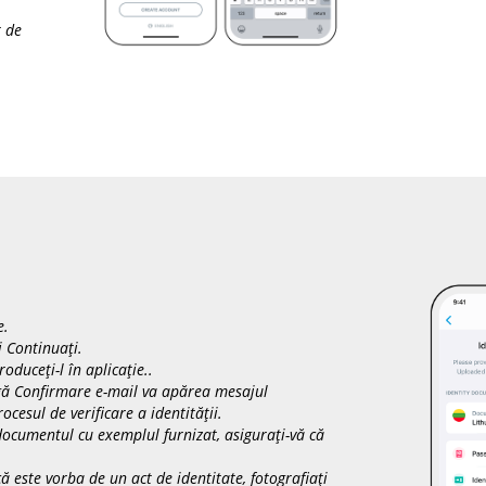
t de
e
.
i
Continuați
.
oduceți-l în aplicație..
ngă
Confirmare e-mail
va apărea mesajul
cesul de verificare a identității.
documentul cu exemplul furnizat, asigurați-vă că
ă este vorba de un act de identitate, fotografiați