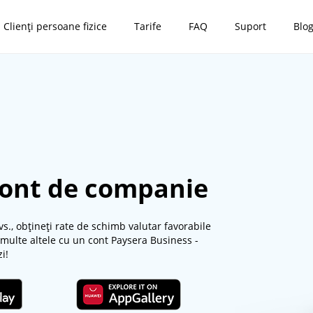
Clienți persoane fizice
Tarife
FAQ
Suport
Blo
cont de companie
vs., obțineți rate de schimb valutar favorabile
i multe altele cu un cont Paysera Business -
i!