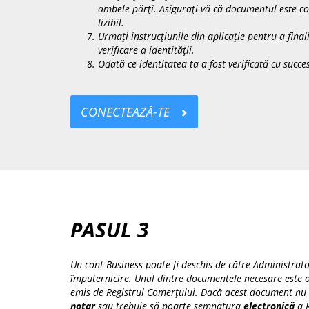
ambele părți. Asigurați-vă că documentul este comp
lizibil.
Urmați instrucțiunile din aplicație pentru a fina
verificare a identității.
Odată ce identitatea ta a fost verificată cu succe
CONECTEAZĂ-TE
PASUL 3
Un cont Business poate fi deschis de către Administra
împuternicire. Unul dintre documentele necesare este o 
emis de Registrul Comerțului. Dacă acest document nu e
notar
sau trebuie să poarte semnătura
electronică
a R