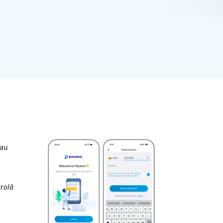
sau
arolă