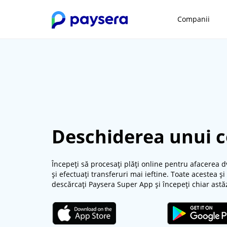
Companii
Deschiderea unui 
Începeți să procesați plăți online pentru afacerea d
și efectuați transferuri mai ieftine. Toate acestea ș
descărcați Paysera Super App și începeți chiar astăz