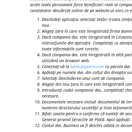
arate toate persoanele fizice beneficiari reali ai compa
constatator descărcat online de pe website-ul onrc.ro es
Deschideți aplicația, selectați
Setări (roata zimța
nou
.
Alegeți țara în care este înregistrată firma dum
Dacă compania dvs. este înregistrată în Lituania
instrucțiunile din aplicație. Completați cu atenție
toate informațiile sunt corecte.
Dacă compania dvs. este înregistrată în altă par
utilizând un browser web.
Conectați-vă la
bank.paysera.com
cu parola dvs.
Apăsați pe numele dvs. din colțul din dreapta su
Selectați
Deschiderea unui cont de companie
.
Alegeți din nou țara în care este înregistrată 
Introduceți codul companiei dvs., completați che
necesare.
Documentele necesare includ: documentul de înre
numirea directorului societății și lista acționaril
Bifați caseta pentru a confirma că sunteți de acor
General privind Serviciile de Plată. Apoi apăsați
Contul dvs. Business va fi deschis odată ce docum