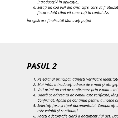
introduceți-l în aplicație..
Setați un cod PIN din cinci cifre, care va fi utiliza
fiecare dată când vă conectați la contul dvs.
Înregistrare finalizată! Mai aveți puțin!
PASUL 2
Pe ecranul principal, atingeți
Verificare identitat
Mai întâi, introduceți adresa de e-mail și atingeț
Veți primi un cod de confirmare prin e-mail – intr
Odată ce adresa ta de e-mail este verificată, lâ
Confirmat
. Apasă pe
Continuă
pentru a începe pro
Selectați țara și tipul documentului. Comparați 
este valabil și continuați..
Faceți o fotografie clară a documentului dvs. Dac