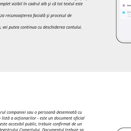
let vizibil în cadrul alb și că tot textul este
liza recunoașterea facială și procesul de
s, vei putea continua cu deschiderea contului.
torul companiei sau o persoană desemnată cu
listă a acționarilor - este un document oficial
ste accesibil public, trebuie confirmat de un
egistrului Comerțului. Documentul trebuie sa