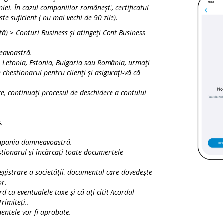
niei. În cazul companiilor românești, certificatul
te suficient ( nu mai vechi de 90 zile).
tă)
>
Conturi Business
și atingeți
Cont Business
neavoastră.
, Letonia, Estonia, Bulgaria sau România, urmați
 chestionarul pentru clienți și asigurați-vă că
te, continuați procesul de deschidere a contului
s.
compania dumneavoastră.
stionarul și încărcați toate documentele
gistrare a societății, documentul care dovedește
or.
d cu eventualele taxe și că ați citit Acordul
Trimiteți
..
entele vor fi aprobate.