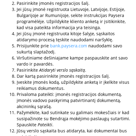
Pasirinkite įmonės registracijos šalį.
Jei jūsų įmonė registruota Lietuvoje, Latvijoje, Estijoje,
Bulgarijoje ar Rumunijoje, sekite instrukcijas Paysera
programėlėje. Užpildykite kliento anketą ir įsitikinkite,
kad visa pateikta informacija yra teisinga.
Jei jūsų įmonė registruota kitoje šalyje, sąskaitos
atidarymo procesą tęskite naudodami naršyklę.
Prisijunkite prie
bank.paysera.com
naudodami savo
sukurtą slaptažodį.
Viršutiniame dešiniajame kampe paspauskite ant savo
vardo ir pavardės.
Pasirinkite
Atidaryti verslo sąskaitą
.
Dar kartą pasirinkite įmonės registracijos šalį.
Įveskite įmonės kodą, užpildykite anketą ir įkelkite visus
reikiamus dokumentus.
Privaloma pateikti: įmonės registracijos dokumentą,
įmonės vadovo paskyrimą patvirtinantį dokumentą,
akcininkų sąrašą.
Pažymėkite, kad sutinkate su galimais mokesčiais ir kad
susipažinote su Bendrąja mokėjimo paslaugų sutartimi.
Spauskite
Pateikti
.
Jūsų verslo sąskaita bus atidaryta, kai dokumentai bus