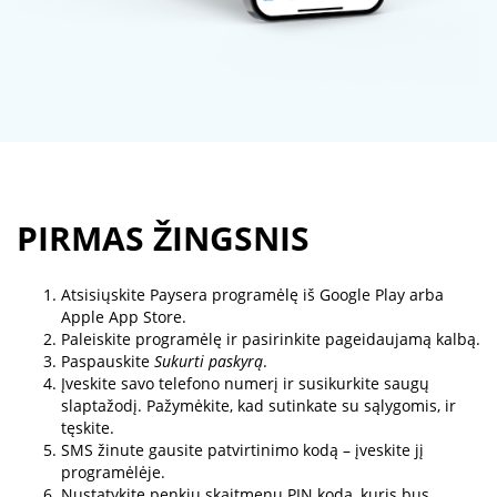
PIRMAS ŽINGSNIS
Atsisiųskite Paysera programėlę iš Google Play arba
Apple App Store.
Paleiskite programėlę ir pasirinkite pageidaujamą kalbą.
Paspauskite
Sukurti paskyrą
.
Įveskite savo telefono numerį ir susikurkite saugų
slaptažodį. Pažymėkite, kad sutinkate su sąlygomis, ir
tęskite.
SMS žinute gausite patvirtinimo kodą – įveskite jį
programėlėje.
Nustatykite penkių skaitmenų PIN kodą, kuris bus