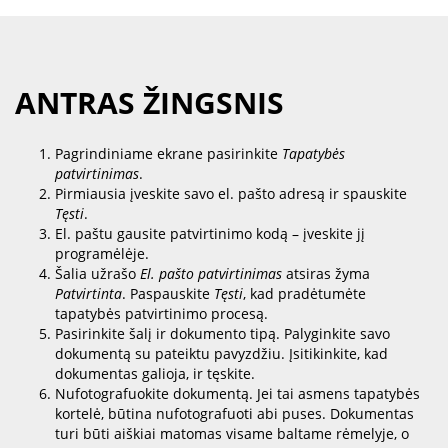
ANTRAS ŽINGSNIS
Pagrindiniame ekrane pasirinkite
Tapatybės
patvirtinimas
.
Pirmiausia įveskite savo el. pašto adresą ir spauskite
Tęsti
.
El. paštu gausite patvirtinimo kodą – įveskite jį
programėlėje.
Šalia užrašo
El. pašto patvirtinimas
atsiras žyma
Patvirtinta
. Paspauskite
Tęsti
, kad pradėtumėte
tapatybės patvirtinimo procesą.
Pasirinkite šalį ir dokumento tipą. Palyginkite savo
dokumentą su pateiktu pavyzdžiu. Įsitikinkite, kad
dokumentas galioja, ir tęskite.
Nufotografuokite dokumentą. Jei tai asmens tapatybės
kortelė, būtina nufotografuoti abi puses. Dokumentas
turi būti aiškiai matomas visame baltame rėmelyje, o