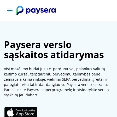
Toggle
navigation
Paysera verslo
sąskaitos atidarymas
Visi mokėjimo būdai jūsų e. parduotuvei, palankūs valiutų
keitimo kursai, tarptautinių pervedimų galimybės bene
žemiausia kaina rinkoje, vietiniai SEPA pervedimai greitai ir
patogiai – visa tai ir dar daugiau su Paysera verslo sąskaita.
Parsisiųskite Paysera superprogramėlę ir atsidarykite verslo
sąskaitą jau dabar!