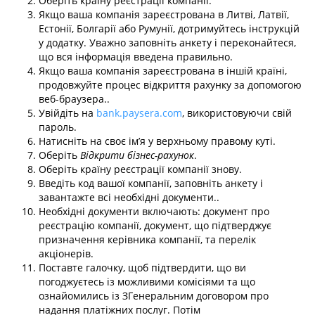
Оберіть країну реєстрації компанії.
Якщо ваша компанія зареєстрована в Литві, Латвії,
Естонії, Болгарії або Румунії, дотримуйтесь інструкцій
у додатку. Уважно заповніть анкету і переконайтеся,
що вся інформація введена правильно.
Якщо ваша компанія зареєстрована в іншій країні,
продовжуйте процес відкриття рахунку за допомогою
веб-браузера..
Увійдіть на
bank.paysera.com
, використовуючи свій
пароль.
Натисніть на своє ім’я у верхньому правому куті.
Оберіть
Відкрити бізнес-рахунок
.
Оберіть країну реєстрації компанії знову.
Введіть код вашої компанії, заповніть анкету і
завантажте всі необхідні документи..
Необхідні документи включають: документ про
реєстрацію компанії, документ, що підтверджує
призначення керівника компанії, та перелік
акціонерів.
Поставте галочку, щоб підтвердити, що ви
погоджуєтесь із можливими комісіями та що
ознайомились із ЗГенеральним договором про
надання платіжних послуг. Потім