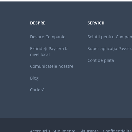
DESPRE
SERVICII
Despre Companie
Soluții pentru Compan
Extindeți Paysera la
Super aplicația Payser
nivel local
Cont de plată
Comunicatele noastre
Blog
Carieră
Acorduri și Suplimente
Siguranță
Confidențialita