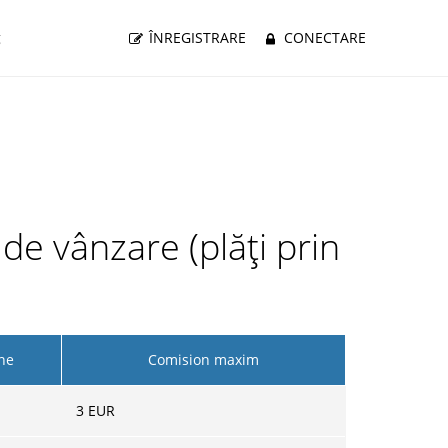
g
ÎNREGISTRARE
CONECTARE
de vânzare (plăți prin
ne
Comision maxim
3
EUR