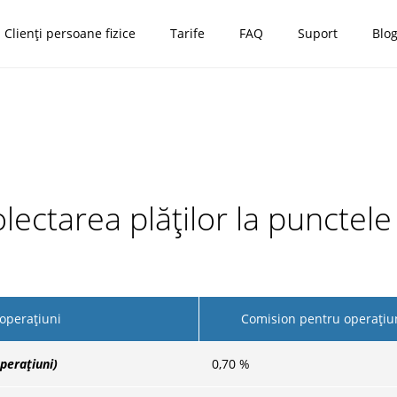
Clienți persoane fizice
Tarife
FAQ
Suport
Blo
ectarea plăților la punctele 
operațiuni
Comision pentru operațiu
perațiuni)
0,70
%