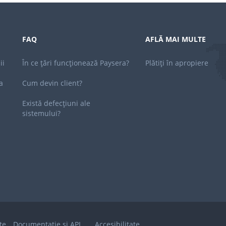
FAQ
AFLĂ MAI MULTE
ii
În ce țări funcționează Paysera?
Plătiți în apropiere
a
Cum devin client?
Există defecțiuni ale
sistemului?
te
Documentație și API
Accesibilitate