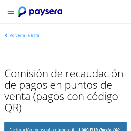
Toggle
navigation
Volver a la lista
Comisión de recaudación
de pagos en puntos de
venta (pagos con código
QR)
Facturación
0 - 1 000 EUR
(hasta 100