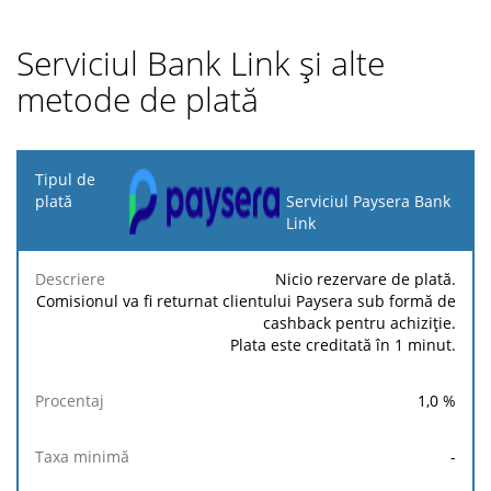
Serviciul Bank Link și alte
metode de plată
Tipul
de
Serviciul Paysera Bank
plată
Link
Taxa
Taxa
Comisio
Nicio rezervare de plată.
Descriere
Procentaj
minimă
maximă
fix
Comisionul va fi returnat clientului Paysera sub formă de
cashback pentru achiziție.
Plata este creditată în 1 minut.
1,0
%
-