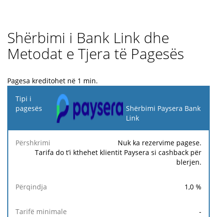
Shërbimi i Bank Link dhe
Metodat e Tjera të Pagesës
Pagesa kreditohet në 1 min.
Tipi i
pagesës
Shërbimi Paysera Bank
Link
Tarifë
Tarifë
Ta
Përshkrimi
Përqindja
minimale
maksimale
fi
Nuk ka rezervime pagese.
Tarifa do t’i kthehet klientit Paysera si cashback për
blerjen.
1,0
%
-