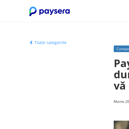
Toate categoriile
Compan
Pa
du
vă
Martie 20