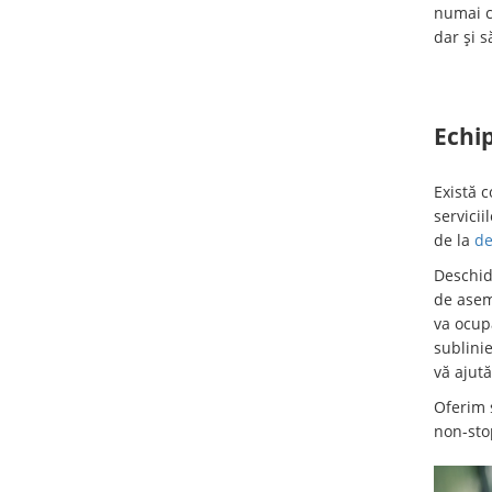
numai 
dar și s
Echip
Există c
servicii
de la
de
Deschid
de asem
va ocup
sublini
vă ajut
Oferim s
non-sto