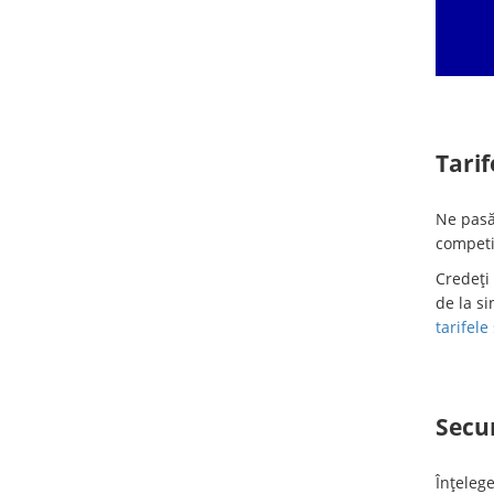
Tarif
Ne pasă
competit
Credeți 
de la si
tarifele
Secu
Înțeleg