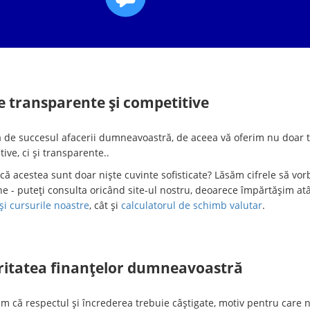
e transparente și competitive
 de succesul afacerii dumneavoastră, de aceea vă oferim nu doar t
ive, ci și transparente..
că acestea sunt doar niște cuvinte sofisticate? Lăsăm cifrele să vo
ne - puteți consulta oricând site-ul nostru, deoarece împărtășim atâ
 și cursurile noastre
, cât și
calculatorul de schimb valutar
.
ritatea finanțelor dumneavoastră
em că respectul și încrederea trebuie câștigate, motiv pentru care 