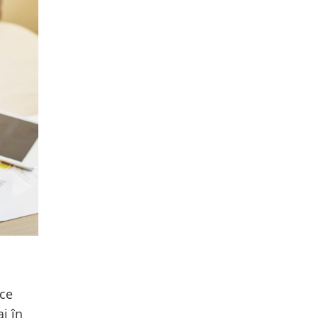
ice
i în