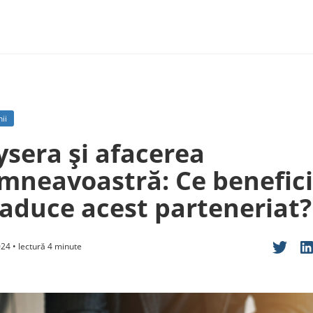
ii
ysera și afacerea
mneavoastră: Ce benefici
 aduce acest parteneriat?
24 • lectură 4 minute