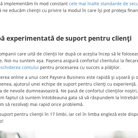
că implementăm în mod constant
cele mai înalte standarde de secu
ă ne educăm clienții cu privire la modul în care își pot proteja finan
ă experimentată de suport pentru clienți
ompanii care uită de clienții lor după ce aceștia încep să le folosea
le. Noi nu suntem așa. Paysera asigură confortul clientului la fiecar
schiderea contului
pentru procesarea cu succes a plăților.
erea online a unui cont Paysera Business este rapidă și ușoară și o
enea, ajutorul unei echipe de suport pentru clienți cu experiență, 
a de nevoile dumneavoastră. Ne pasă de confortul clienților noștri,
em faptul că suntem întotdeauna gata să vă răspundem la întrebări
ăm să rezolvați mai rapid orice problemă.
uport pentru clienții în 17 limbi, iar cel în limba engleză este disp
p!