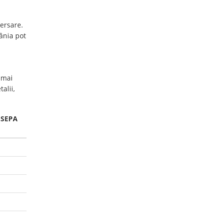
ersare.
mânia pot
 mai
alii,
 SEPA