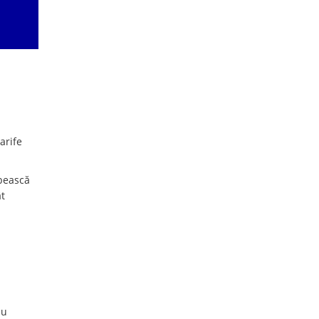
arife
rbească
t
nu