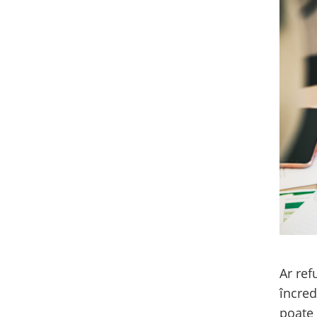
Ar ref
încred
poate 