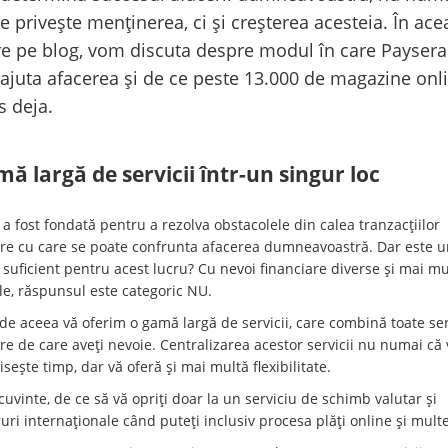
e privește menținerea, ci și creșterea acesteia. În ace
e pe blog, vom discuta despre modul în care Paysera
ajuta afacerea și de ce peste 13.000 de magazine onl
s deja.
ă largă de servicii într-un singur loc
a fost fondată pentru a rezolva obstacolele din calea tranzacțiilor
are cu care se poate confrunta afacerea dumneavoastră. Dar este u
 suficient pentru acest lucru? Cu nevoi financiare diverse și mai mu
le, răspunsul este categoric NU.
e aceea vă oferim o gamă largă de servicii, care combină toate serv
re de care aveți nevoie. Centralizarea acestor servicii nu numai că 
ește timp, dar vă oferă și mai multă flexibilitate.
cuvinte, de ce să vă opriți doar la un serviciu de schimb valutar și
uri internaționale când puteți inclusiv procesa plăți online și multe