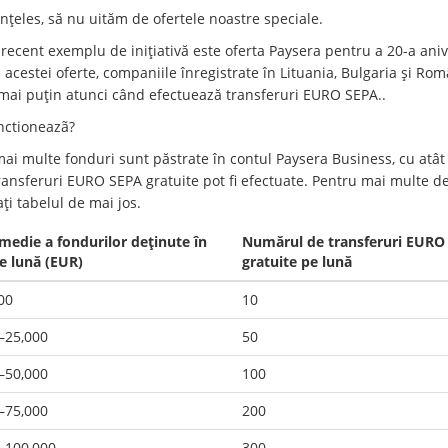
înțeles, să nu uităm de ofertele noastre speciale.
recent exemplu de inițiativă este oferta Paysera pentru a 20-a aniv
 acestei oferte, companiile înregistrate în Lituania, Bulgaria și Ro
 mai puțin atunci când efectuează transferuri EURO SEPA..
ctioneazã?
mai multe fonduri sunt păstrate în contul Paysera Business, cu atât
ansferuri EURO SEPA gratuite pot fi efectuate. Pentru mai multe det
ți tabelul de mai jos.
edie a fondurilor deținute în
Numărul de transferuri EURO
e lună (EUR)
gratuite pe lună
00
10
–25,000
50
–50,000
100
–75,000
200
–100,000
300