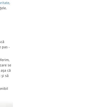
ritate
,
țele.
scă
e pas -
ferim,
care se
 așa că
 și să
onibil