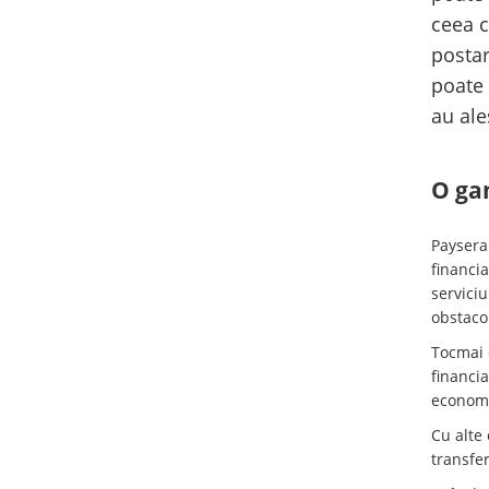
ceea c
postar
poate 
au ale
O gam
Paysera 
financi
serviciu
obstaco
Tocmai d
financia
economis
Cu alte 
transfer