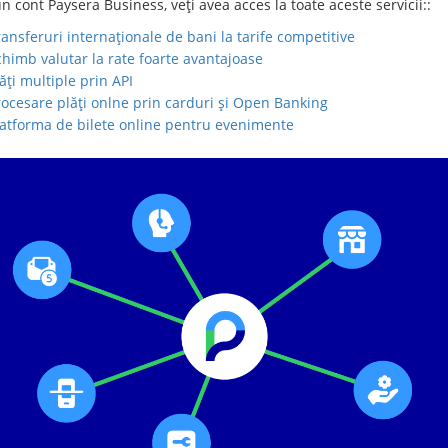
 cont Paysera Business, veți avea acces la toate aceste servicii::
ansferuri internaționale de bani la tarife competitive
himb valutar la rate foarte avantajoase
ăți multiple prin API
rocesare plăți onlne prin carduri și Open Banking
latforma de bilete online pentru evenimente