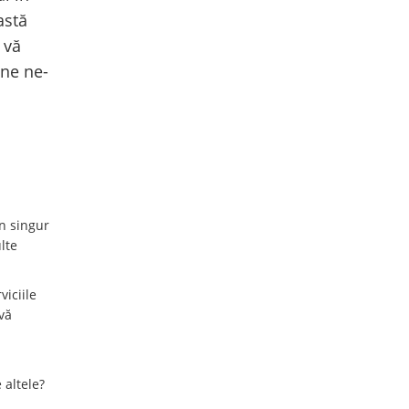
astă
 vă
ine ne-
n singur
lte
iciile
vă
 altele?