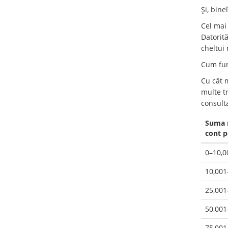
Și, bine
Cel mai 
Datorită
cheltui
Cum fun
Cu cât 
multe tr
consulta
Suma m
cont p
0–10,0
10,001
25,001
50,001
75,001