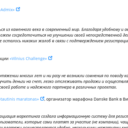
«Admix»
ься из каменного века в современный мир. Благодаря удобному 
можем сосредоточиться на улучшении своей непосредственной 
е осталось никаких жалоб в связи с подтверждением регистраци
иации
«Vilnius Challenge»
отяжении многих лет и ни разу не возникли сомнения по поводу 
учить деньги на счет, легко отслеживать продажи и осуществля
 своей работе и надежного партнера в различных проектах.
ptautinis maratonas»
, организатор марафона Danske Bank в В
социация маркетинга создала информационную систему для регис
пользователи, которые сами платят за участие (не компании), ча
ьку платежи осуществляются удобно, несколькими нажатиями кно