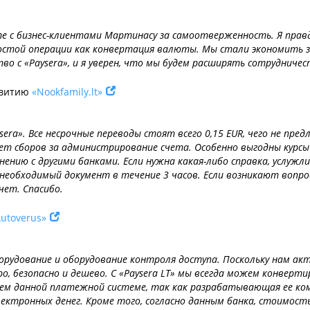
те с бизнес-клиентами Мартинасу за самоотверженность. Я прав
стой операции как конвертация валюты. Мы стали экономить з
во с «Paysera», и я уверен, что мы будем расширять сотрудничес
азвитию
«Nookfamily.lt»
ra». Все несрочные переводы стоят всего 0,15 EUR, чего не пред
ет сборов за администрирование счета. Особенно выгодны курс
внению с другими банками. Если нужна какая-либо справка, услуж
еобходимый документ в течение 3 часов. Если возникают вопрос
чет. Спасибо.
utoverus»
рудование и оборудование контроля доступа. Поскольку нам ак
, безопасно и дешево. С «Paysera LT» мы всегда можем конверти
яем данной платежной системе, так как разрабатывающая ее комп
ктронных денег. Кроме того, согласно данным банка, стоимость