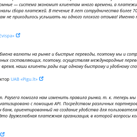
омные — система экономит клиентам много времени, а платежи
аналы сбора платежей. В течение 8 лет сотрудничества более 70
нам не приходилось услышать ни одного плохого отзыва! Именно
Evispa»
обмена валюты на рынке и быстрые переводы, поэтому мы и сотр
овных составляющих, поэтому, осуществляя международные перев
е время, наши клиенты рады еще одному быстрому и удобному сп
ектор
UAB «Pigu.lt»
ет. Paysera помогла нам изменить правила рынка, т. к. теперь
оматизировано с помощью API. Посредством различных партнеров
 банк, ориентированный на создание удобства для пользователя
 Это дружелюбная платежная организация, в которой вопросы к