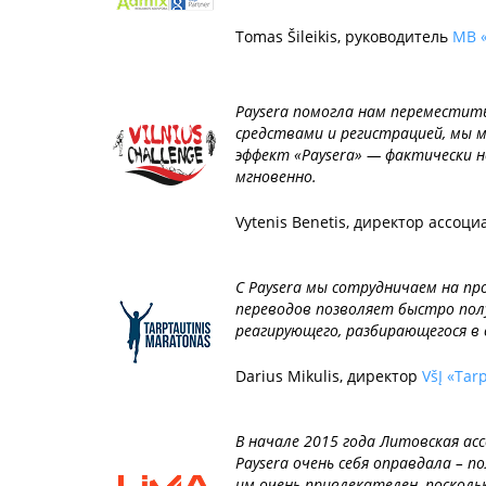
Tomas Šileikis, руководитель
MB 
Paysera помогла нам переместит
средствами и регистрацией, мы 
эффект «Paysera» — фактически н
мгновенно.
Vytenis Benetis, директор ассоц
С Paysera мы сотрудничаем на пр
переводов позволяет быстро пол
реагирующего, разбирающегося в
Darius Mikulis, директор
VšĮ «Tar
В начале 2015 года Литовская ас
Paysera очень себя оправдала – 
им очень привлекателен, поскол