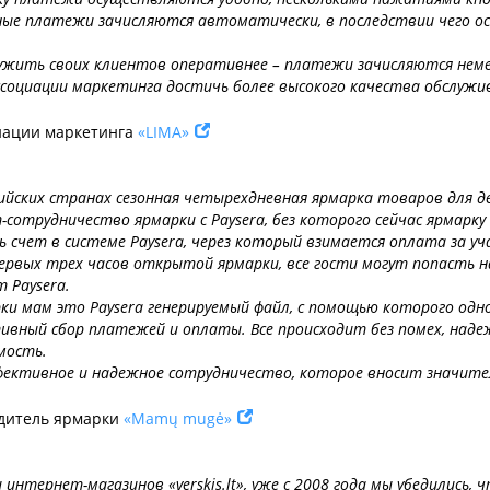
ные платежи зачисляются автоматически, в последствии чего о
лужить своих клиентов оперативнее – платежи зачисляются нем
ассоциации маркетинга достичь более высокого качества обслуж
циации маркетинга
«LIMA»
ских странах сезонная четырехдневная ярмарка товаров для дете
т-сотрудничество ярмарки с Paysera, без которого сейчас ярмарку
 счет в системе Paysera, через который взимается оплата за уча
первых трех часов открытой ярмарки, все гости могут попасть 
 Paysera.
ки мам это Paysera генерируемый файл, с помощью которого одн
ивный сбор платежей и оплаты. Все происходит без помех, надеж
мость.
эффективное и надежное сотрудничество, которое вносит значител
водитель ярмарки
«Mamų mugė»
нтернет-магазинов «verskis.lt», уже с 2008 года мы убедились, 