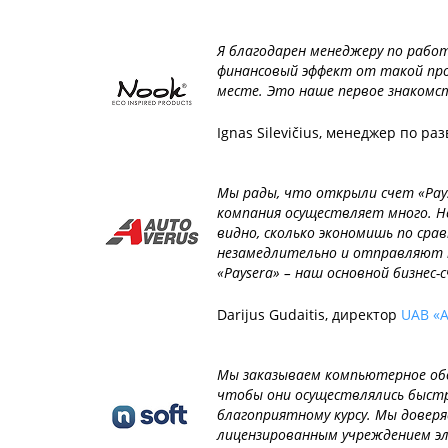
Я благодарен менеджеру по рабо
финансовый эффект от такой про
месте. Это наше первое знакомст
Ignas Silevičius, менеджер по р
Мы рады, что открыли счет «Payse
компания осуществляет много. Н
видно, сколько экономишь по сра
незамедлительно и отправляют н
«Paysera» – наш основной бизнес-с
Darijus Gudaitis, директор
UAB «A
Мы заказываем компьютерное обо
чтобы они осуществлялись быстро
благоприятному курсу. Мы довер
лицензированным учреждением эле