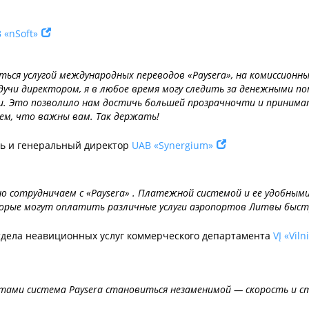
 «nSoft»
аться услугой международных переводов «Paysera», на комиссион
удучи директором, я в любое время могу следить за денежными п
. Это позволило нам достичь большей прозрачночти и принимать
ем, что важны вам. Так держать!
ль и генеральный директор
UAB «Synergium»
о сотрудничаем с «Paysera» . Платежной системой и ее удобными
торые могут оплатить различные услуги аэропортов Литвы быст
 Отдела неавиционных услуг коммерческого департамента
VĮ «Vil
тами система Paysera становиться незаменимой — скорость и с