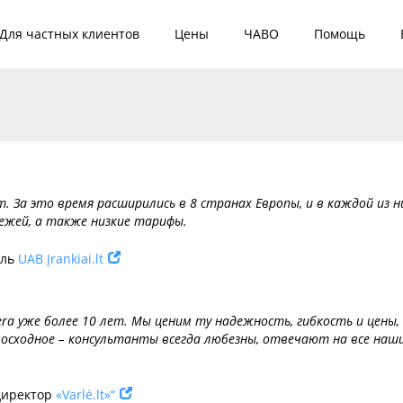
Для частных клиентов
Цены
ЧАВО
Помощь
т. За это время расширились в 8 странах Европы, и в каждой из 
ежей, а также низкие тарифы.
ель
UAB Įrankiai.lt
era уже более 10 лет. Мы ценим ту надежность, гибкость и цены,
восходное – консультанты всегда любезны, отвечают на все наш
 директор
«Varlė.lt»“