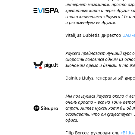
интернет-магазинам, просто огр
кредитных карт и через другие к
стали клиентами «Paysera LT» и 
и рекомендуем ее другим.
Vitalijus Dubietis, директор
UAB «
Paysera предлагает лучший курс 
скорость является одним из осн
экономим время и деньги. В то ж
Dainius Liulys, генеральный дир
Мы пользуемся Paysera около 4 л
очень просто – все на 100% авт
стран. Литве нужен хотя бы один
осознавать, что он существует.
офиса.
Filip Borcov, руководитель
«B1.lt»