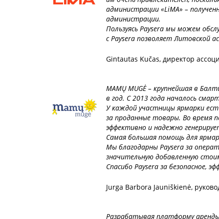
администрации «LiMA» – получен
администрации.
Пользуясь Paysera мы можем обс
с Paysera позволяет Литовской 
Gintautas Kučas, директор ассо
MAMŲ MUGĖ – крупнейшая в Балтий
в год. С 2013 года началось смар
У каждой участницы ярмарки есть
за проданные товары. Во время 
эффективно и надежно генерирует
Самая большая помощь для ярмар
Мы благодарны Paysera за операт
значительную добавленную стои
Спасибо Paysera за безопасное, 
Jurga Barbora Jauniškienė, руко
Разрабатывая платформу аренды и