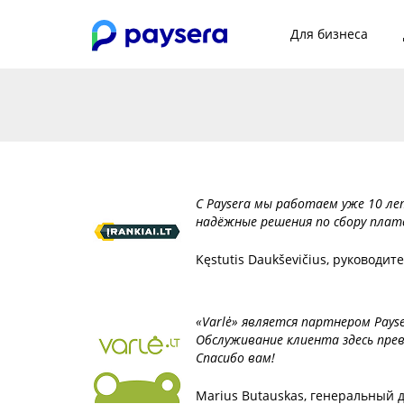
Для бизнеса
С Paysera мы работаем уже 10 ле
надёжные решения по сбору плат
Kęstutis Daukševičius, руководит
«Varlė» является партнером Pays
Обслуживание клиента здесь пре
Спасибо вам!
Marius Butauskas, генеральный