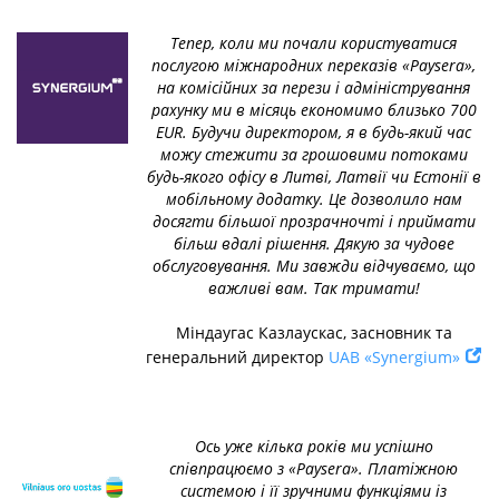
Тепер, коли ми почали користуватися
послугою міжнародних переказів «Paysera»,
на комісійних за перези і адміністрування
рахунку ми в місяць економимо близько 700
EUR. Будучи директором, я в будь-який час
можу стежити за грошовими потоками
будь-якого офісу в Литві, Латвії чи Естонії в
мобільному додатку. Це дозволило нам
досягти більшої прозрачночті і приймати
більш вдалі рішення. Дякую за чудове
обслуговування. Ми завжди відчуваємо, що
важливі вам. Так тримати!
Міндаугас Казлаускас, засновник та
генеральний директор
UAB «Synergium»
Ось уже кілька років ми успішно
співпрацюємо з «Paysera». Платіжною
системою і її зручними функціями із