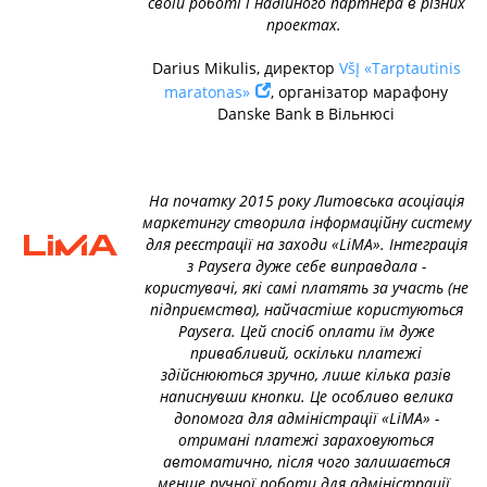
своїй роботі і надійного партнера в різних
проектах.
Darius Mikulis, директор
VšĮ «Tarptautinis
maratonas»
, організатор марафону
Danske Bank в Вільнюсі
На початку 2015 року Литовська асоціація
маркетингу створила інформаційну систему
для реєстрації на заходи «LiMA». Інтеграція
з Paysera дуже себе виправдала -
користувачі, які самі платять за участь (не
підприємства), найчастіше користуються
Paysera. Цей спосіб оплати їм дуже
привабливий, оскільки платежі
здійснюються зручно, лише кілька разів
написнувши кнопки. Це особливо велика
допомога для адміністрації «LiMA» -
отримані платежі зараховуються
автоматично, після чого залишається
менше ручної роботи для адміністрації.