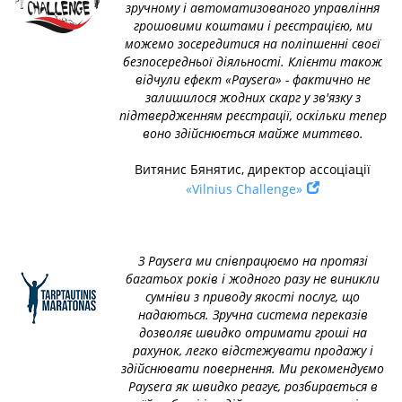
зручному і автоматизованого управління
грошовими коштами і реєстрацією, ми
можемо зосередитися на поліпшенні своєї
безпосередньої діяльності. Клієнти також
відчули ефект «Paysera» - фактично не
залишилося жодних скарг у зв'язку з
підтвердженням реєстрації, оскільки тепер
воно здійснюється майже миттєво.
Витянис Бянятис, директор ассоціації
«Vilnius Challenge»
З Paysera ми співпрацюємо на протязі
багатьох років і жодного разу не виникли
сумніви з приводу якості послуг, що
надаються. Зручна система переказів
дозволяє швидко отримати гроші на
рахунок, легко відстежувати продажу і
здійснювати повернення. Ми рекомендуємо
Payserа як швидко реагує, розбирається в