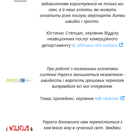
задоволенням користуємося не тільки ми
самі, а й наші клієнти, які можуть
оплатити різні послуги аеропортів Литви
швидко і просто.
Юстинас Стяпшис, керівник Відділу
неавіціонних послуг комерційного
департаменту
VĮ «Vilniaus oro uostas»
При роботі з іноземними клієнтами
система Paysera залишається незамінною -
швидкість і вартість грошових переказів
виправдала всі мої очікування.
Томас Шилейкис, керівник
MB «Admix»
Paysera допомогла нам переміститися з
кам'яного віку в сучасний світ. Завдяки