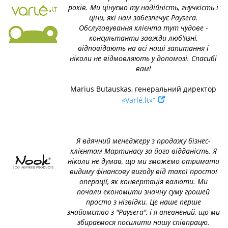
років. Ми цінуємо ту надійність, гнучкість і
ціни, які нам забезпечує Paysera.
Обслуговування клієнта тут чудове -
консультанти завжди люб'язні,
відповідають на всі наші запитання і
ніколи не відмовляють у допомозі. Спасибі
вам!
Marius Butauskas, генеральний директор
«Varlė.lt»“
Я вдячний менеджеру з продажу бізнес-
клієнтам Мартинасу за його відданість. Я
ніколи не думав, що ми зможемо отримати
видиму фінансову вигоду від такої простої
операції, як конвертація валюти. Ми
почали економити значну суму грошей
просто з нізвідки. Це наше перше
знайомство з "Paysera", і я впевнений, що ми
збираємося посилити нашу співпрацю.