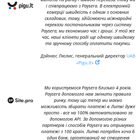
і співпрацюємо з Paysera. В електронній
комерції швидкість є одним з основних
складових, тому, здійснюючи міжнародні
перекази постачальникам через систему
Paysera, ми економимо час і гроші. У той же
час, наші клієнти раді ще одному швидкому
та зручному способу оплатити покупки.
Дэйнюс Люлис, генеральний директор
UAB
«Pigu.lt»
Ми користуємося Paysera близько 4 років.
Paysera допомогла нам змінити правила
ринку, тому що тепер ми маємо
можливість збирати платежі в Литві дуже
просто - все на 100% автоматизовано за
допомогою API. За допомогою різних
партнерів і способів Paysera ми отримуємо
платежі з 100 країн. Литві потрібен хоча б
один банк, орієнтований на створення