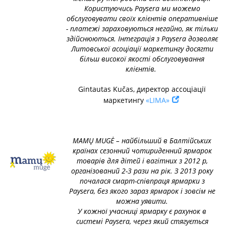
Користуючись Paysera ми можемо
обслуговувати своїх клієнтів оперативніше
- платежі зараховуються негайно, як тільки
здійснюються. Інтеграція з Paysera дозволяє
Литовської асоціації маркетингу досягти
більш високої якості обслуговування
клієнтів.
Gintautas Kučas, директор ассоціації
маркетингу
«LIMA»
MAMŲ MUGĖ – найбільший в Балтійських
країнах сезонний чотириденний ярмарок
товарів для дітей і вагітних з 2012 р,
організований 2-3 рази на рік. З 2013 року
почалася смарт-співпраця ярмарки з
Paysera, без якого зараз ярмарок і зовсім не
можна уявити.
У кожної учасниці ярмарку є рахунок в
системі Paysera, через який стягується