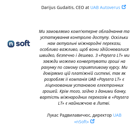
Darijus Gudaitis, CEO at
UAB Autoverus
Ми замовляємо комп'ютерне обладнання та
устаткування контролю доступу. Оскільки
нам актуальні міжнародні перекази,
особливо важливо, щоб вони здійснювалися
швидко, безпечно і дешево. З «Paysera LT» ми
завжди можемо конвертувати гроші на
рахунку по самому сприятливому курсу. Ми
довіряємо цій платіжній системі, так як
розробляє її компанія UAB «Paysera LT» є
ліцензованим установою електронних
грошей. Крім того, згідно з даними банку,
вартість міжнародних переказів в «Paysera
LT» є найнижчою в Литві.
Лукас Радвилавичюс, директор
UAB
«nSoft»