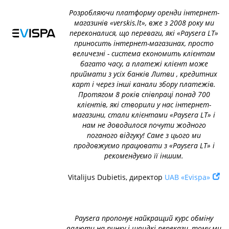
Розробляючи платформу оренди інтернет-
магазинів «verskis.lt», вже з 2008 року ми
переконалися, що переваги, які «Paysera LT»
приносить інтернет-магазинах, просто
величезні - система економить клієнтам
багато часу, а платежі клієнт може
приймати з усіх банків Литви , кредитних
карт і через інші канали збору платежів.
Протягом 8 років співпраці понад 700
клієнтів, які створили у нас інтернет-
магазини, стали клієнтами «Paysera LT» і
нам не доводилося почути жодного
поганого відгуку! Саме з цього ми
продовжуємо працювати з «Paysera LT» і
рекомендуємо її іншим.
Vitalijus Dubietis, директор
UAB «Evispa»
Paysera пропонує найкращий курс обміну
валюти на ринку і швидкі перекази, тому ми