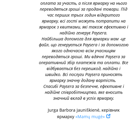
оплата за участь, а після ярмарку на нього
переводяться гроші за продані товари. Під
час перших трьох годин відкритого
ярмарку, всі гості можуть потрапити на
ярмарок з квитками, які також ефективно і
надійно генерує Paysera.
Найбільша допомога для ярмарки мам -це
файл, що генерується Paysera і за допомогою
якого одночасно всім учасницям
переводяться гроші. Ми вдячні Paysera за
оперативний збір платежів та оплати. Все
відбувається без перешкод, надійно і
швидко. Всі послуги Paysera приносять
ярмарку значну додану вартість.
Спасибі Paysera за безпечне, ефективне і
надійне співробітництво, яке вносить
значний вклад в успіх ярмарку.
Jurga Barbora Jauniškienė, керівник
ярмарку
«Mamų mugė»