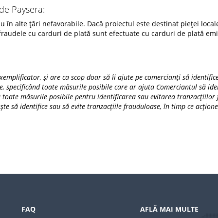
 de Paysera:
n alte țări nefavorabile. Dacă proiectul este destinat pieței locale, 
audele cu carduri de plată sunt efectuate cu carduri de plată emi
lificator, și are ca scop doar să îi ajute pe comercianți să identifice 
, specificând toate măsurile posibile care ar ajuta Comerciantul să iden
 toate măsurile posibile pentru identificarea sau evitarea tranzacțiilor
ște să identifice sau să evite tranzacțiile frauduloase, în timp ce acți
FAQ
AFLĂ MAI MULTE