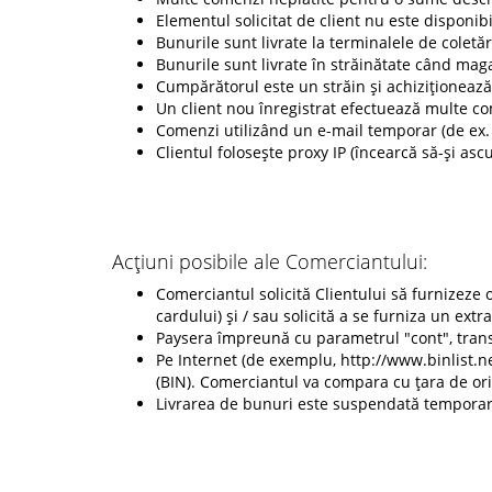
Elementul solicitat de client nu este disponibi
Bunurile sunt livrate la terminalele de coletă
Bunurile sunt livrate în străinătate când maga
Cumpărătorul este un străin și achiziționează
Un client nou înregistrat efectuează multe come
Comenzi utilizând un e-mail temporar (de ex
Clientul folosește proxy IP (încearcă să-și asc
Acțiuni posibile ale Comerciantului:
Comerciantul solicită Clientului să furnizeze
cardului) și / sau solicită a se furniza un ext
Paysera împreună cu parametrul "cont", trans
Pe Internet (de exemplu, http://www.binlist.ne
(BIN). Comerciantul va compara cu țara de or
Livrarea de bunuri este suspendată temporar, 