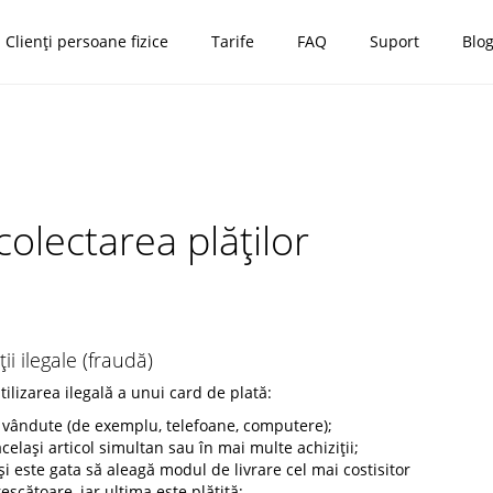
Clienți persoane fizice
Tarife
FAQ
Suport
Blo
olectarea plăților
i ilegale (fraudă)
ilizarea ilegală a unui card de plată:
r vândute (de exemplu, telefoane, computere);
celași articol simultan sau în mai multe achiziții;
 și este gata să aleagă modul de livrare cel mai costisitor
cătoare, iar ultima este plătită;