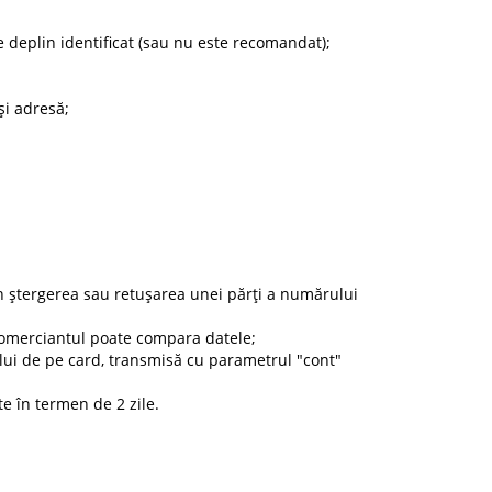
pe deplin identificat (sau nu este recomandat);
și adresă;
in ștergerea sau retușarea unei părți a numărului
comerciantul poate compara datele;
rului de pe card, transmisă cu parametrul "cont"
e în termen de 2 zile.