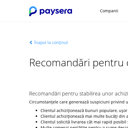
Companii
Înapoi la conținut
Recomandări pentru c
Recomandări pentru stabilirea unor achiziți
Circumstanțele care generează suspiciuni privind ut
Clientul achiziționează bunuri populare, ușo
Clientul achiziționează mai multe bucăți din a
Clientul solicită livrarea cât mai rapid posibil
Multe comenzi neplătite pentru o sume descres