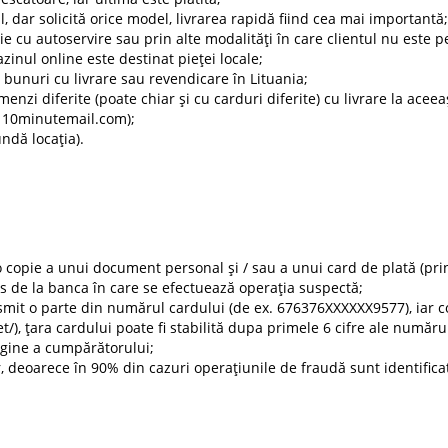
l, dar solicită orice model, livrarea rapidă fiind cea mai importantă;
rie cu autoservire sau prin alte modalități în care clientul nu este 
zinul online este destinat pieței locale;
 bunuri cu livrare sau revendicare în Lituania;
nzi diferite (poate chiar și cu carduri diferite) cu livrare la aceea
. 10minutemail.com);
undă locația).
 o copie a unui document personal și / sau a unui card de plată (pr
ras de la banca în care se efectuează operația suspectă;
mit o parte din numărul cardului (de ex. 676376XXXXXX9577), iar 
t/), țara cardului poate fi stabilită dupa primele 6 cifre ale numă
igine a cumpărătorului;
deoarece în 90% din cazuri operațiunile de fraudă sunt identificat