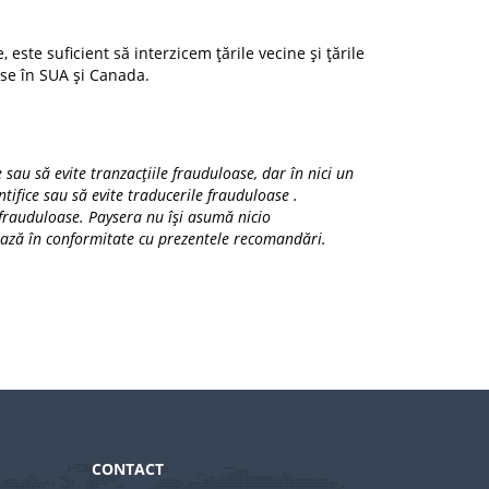
este suficient să interzicem țările vecine și țările
se în SUA și Canada.
sau să evite tranzacțiile frauduloase, dar în nici un
tifice sau să evite traducerile frauduloase .
 frauduloase. Paysera nu își asumă nicio
onează în conformitate cu prezentele recomandări.
CONTACT