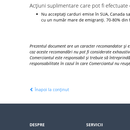
Acțiuni suplimentare care pot fi efectuate
Nu acceptați carduri emise în SUA, Canada sau î
cu un număr mare de emigranți. 70-80% din fr
Prezentul document are un caracter recomandator și exemp
caz aceste recomandări nu pot fi considerate exhaustive
Comerciantul este responsabil și trebuie să întreprindă
responsabilitate în cazul în care Comerciantul nu reușe
Înapoi la conținut
DESPRE
SERVICII