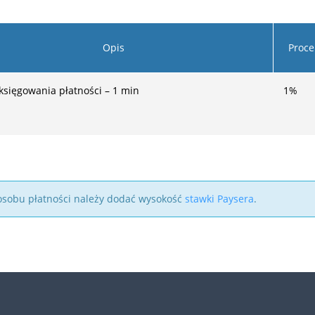
Opis
Proce
księgowania płatności – 1 min
1
%
 sposobu płatności należy dodać wysokość
stawki Paysera
.