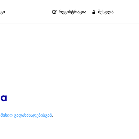
გი
ᲠᲔᲒᲘᲡᲢᲠᲐᲪᲘᲐ
ᲨᲔᲡᲕᲚᲐ
ომისიო გადასახადებისგან
.