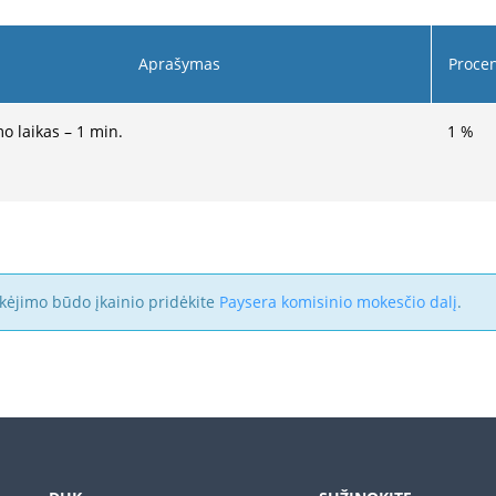
Aprašymas
Proce
mo laikas – 1 min.
1
%
kėjimo būdo įkainio pridėkite
Paysera komisinio mokesčio dalį
.