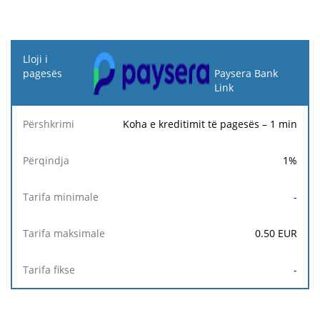
Lloji i
pagesës
Paysera Bank
Link
Tarifa
Tarifa
Ta
Përshkrimi
Përqindja
minimale
maksimale
fi
Koha e kreditimit të pagesës – 1 min
1
%
-
0.50
EUR
-