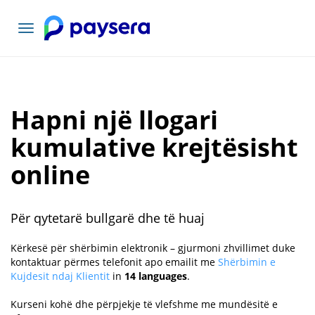
Lundrimi
toggle
Hapni një llogari
kumulative krejtësisht
online
Për qytetarë bullgarë dhe të huaj
Kërkesë për shërbimin elektronik – gjurmoni zhvillimet duke
kontaktuar përmes telefonit apo emailit me
Shërbimin e
Kujdesit ndaj Klientit
in
14 languages
.
Kurseni kohë dhe përpjekje të vlefshme me mundësitë e