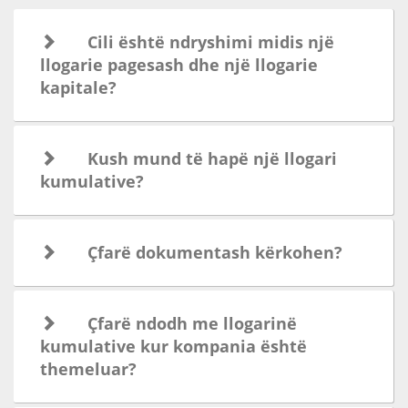
Administratori, ose përfaqësuesi i ardhshëm i
kompanisë regjistrohet përmes
aplikacionit
Paysera
si individ dhe plotëson
pyetësorin Njih
Klientin Tënd (KYC)
.
Klienti kërkon hapjen e një llogarie kumulative
me email. Më pas do të marrë një përgjigje
lidhur me dokumentat e nevojshëm që duhet të
sigurojë.
Dokumentet e dorëzuara shqyrtohen dhe
analizohen. Dërgohen pyetje shtesë në lidhje
me aktivitetet e kompanisë.
Pas aprovimit një llogari kumulative hapet në