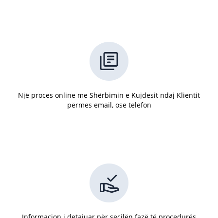
Një proces online me Shërbimin e Kujdesit ndaj Klientit
përmes email, ose telefon
Informacion i detajuar për secilën fazë të procedurës