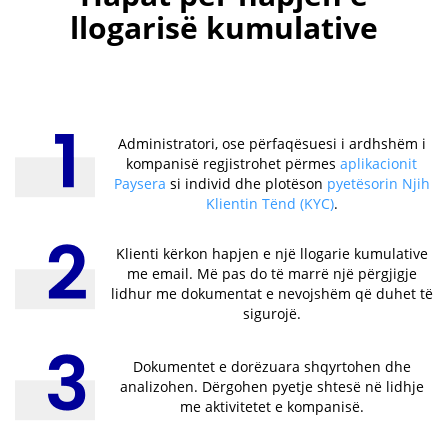
Për çfarë shërben një
llogari kumulative?
Regjistrimi i një kompanie të re
Llogaria kumulative është detyrim për të krijuar një kompani
të re në Bullgari. Llogaria përdoret për vendosjen e kapitalit
të autorizuar, përpara se kompania të regjistrohet në
Regjistrin Tregtar.
⚠️
Llogaria kumulative NUK ËSHTË një llogari pagesash dhe nuk
mund të përdoret për pagesa përveç atyre lidhur me kapitalin
e autorizuar – hyrëse dhe dalëse.