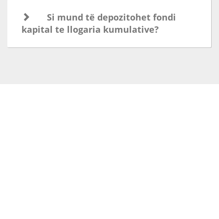
sistemin Paysera, ku kapitali i autorizuar duhet
të vendoset. Klientit i sigurohet një certifikatë e
kapitalit të paguar, me të cilën klienti
regjistrohet në Qendën Kombëtare të
Regjistrimit.
Pas regjistrimit të shoqërisë në Qendën
Kombëtare të Regjistrimit, klienti ndjek hapat
për të
hapur llogarinë e biznesit
. Llogaria
kumulative mbyllet dhe kapitali transferohet në
një llogari pagese të re të krijuar.
Pyetjet më të shpeshta