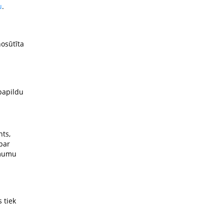
u
.
nosūtīta
 papildu
nts,
par
ēmumu
 tiek