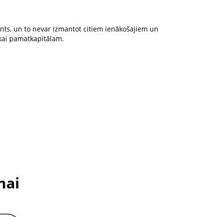
ts, un to nevar izmantot citiem ienākošajiem un
kai pamatkapitālam.
nai