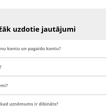
žāk uzdotie jautājumi
ķinu kontu un pagaidu kontu?
?
ami?
, kad uzņēmums ir dibināts?