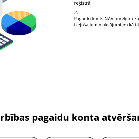
reģistrā.
⚠️
Pagaidu konts NAV norēķinu kon
izejošajiem maksājumiem kā ti
rbības pagaidu konta atvērša