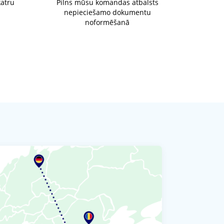
katru
Pilns mūsu komandas atbalsts
nepieciešamo dokumentu
noformēšanā