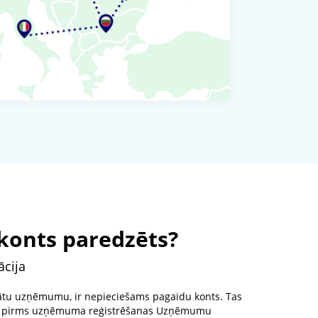
konts paredzēts?
cija
ivātu uzņēmumu, ir nepieciešams pagaidu konts. Tas
am pirms uzņēmuma reģistrēšanas Uzņēmumu