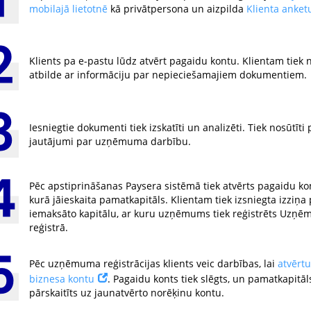
mobilajā lietotnē
kā privātpersona un aizpilda
Klienta anket
Klients pa e-pastu lūdz atvērt pagaidu kontu. Klientam tiek 
atbilde ar informāciju par nepieciešamajiem dokumentiem.
Iesniegtie dokumenti tiek izskatīti un analizēti. Tiek nosūtīti
jautājumi par uzņēmuma darbību.
Pēc apstiprināšanas Paysera sistēmā tiek atvērts pagaidu ko
kurā jāieskaita pamatkapitāls. Klientam tiek izsniegta izziņa 
iemaksāto kapitālu, ar kuru uzņēmums tiek reģistrēts Uzņ
reģistrā.
Pēc uzņēmuma reģistrācijas klients veic darbības, lai
atvērtu
biznesa kontu
. Pagaidu konts tiek slēgts, un pamatkapitāls
pārskaitīts uz jaunatvērto norēķinu kontu.