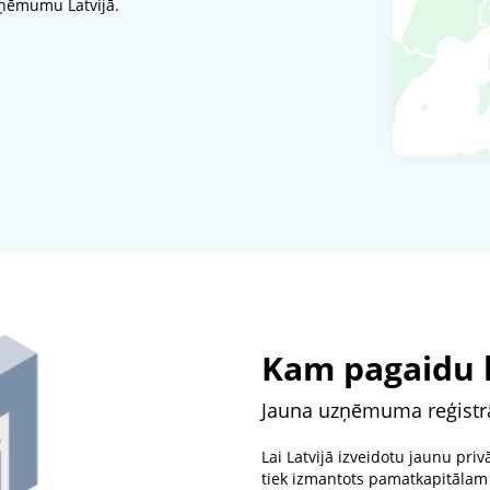
zņēmumu Latvijā.
Kam pagaidu 
Jauna uzņēmuma reģistrā
Lai Latvijā izveidotu jaunu pr
tiek izmantots pamatkapitāl