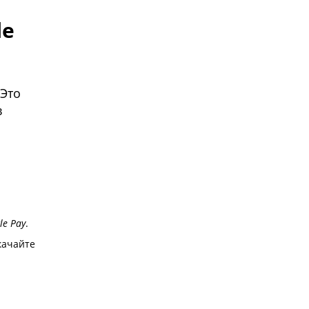
le
 Это
в
le Pay
.
качайте