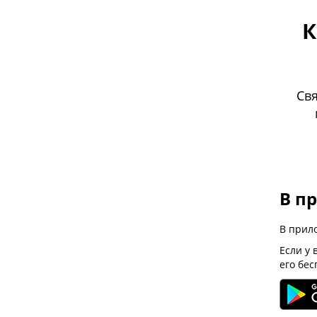
К
Свя
В п
В прил
Если у 
его бес