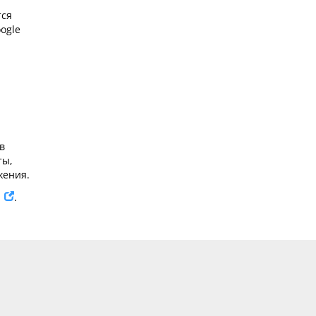
тся
ogle
в
ты,
жения.
m
.