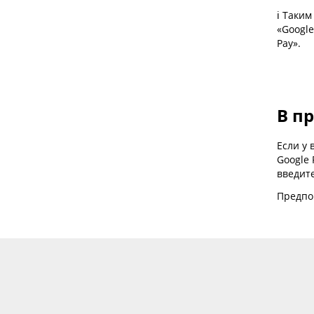
ℹ️ Таки
«Google
Pay».
В п
Если у 
Google 
введит
Предпо