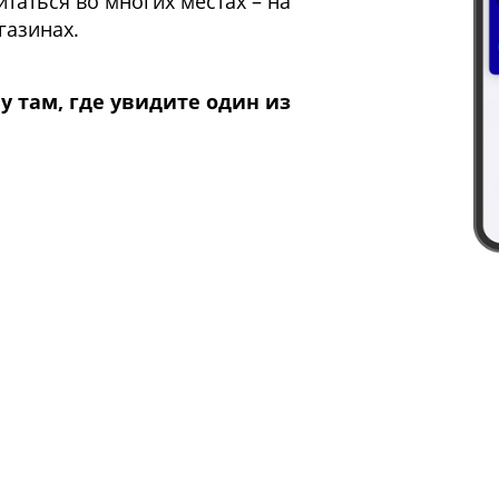
таться во многих местах – на
газинах.
y там, где увидите один из