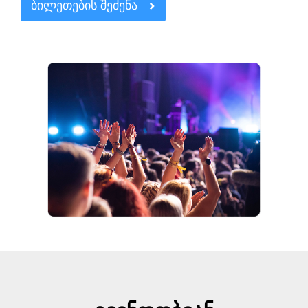
ᲑᲘᲚᲔᲗᲔᲑᲘᲡ ᲨᲔᲫᲔᲜᲐ