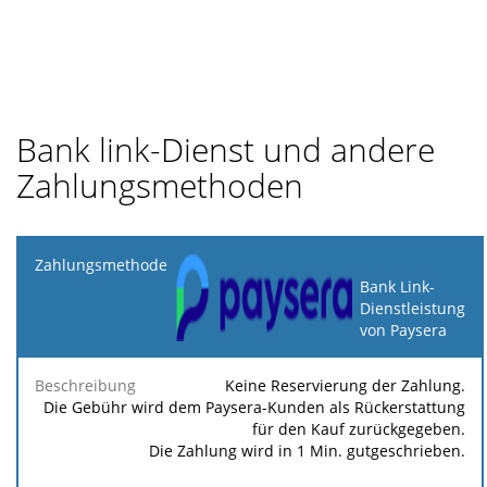
Bank link-Dienst und andere
Zahlungsmethoden
Zahlungsmethode
Bank Link-
Dienstleistung
Minimale
Maximale
F
Beschreibung
Prozent
von Paysera
Gebühr
Gebühr
Ge
Keine Reservierung der Zahlung.
Die Gebühr wird dem Paysera-Kunden als Rückerstattung
für den Kauf zurückgegeben.
Die Zahlung wird in 1 Min. gutgeschrieben.