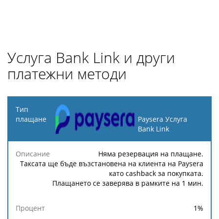
Услуга Bank Link и други
платежни методи
Тип
плащане
Paysera Услуга
Bank Link
Минимална
Максимална
Описание
Процент
такса
такса
Няма резервация на плащане.
Таксата ще бъде възстановена на клиента на Paysera
като cashback за покупката.
Плащането се заверява в рамките на 1 мин.
1
%