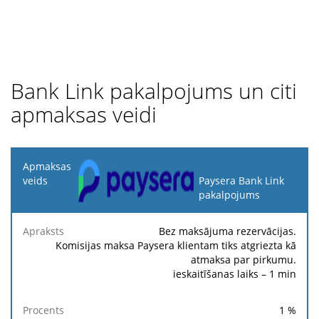
Bank Link pakalpojums un citi
apmaksas veidi
Apmaksas
veids
Paysera Bank Link
pakalpojums
Fik
Apraksts
Procents
Minimums
Maksimums
ma
Bez maksājuma rezervācijas.
Komisijas maksa Paysera klientam tiks atgriezta kā
atmaksa par pirkumu.
ieskaitīšanas laiks – 1 min
1
%