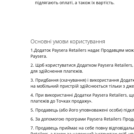
підлягають оплаті, а також їх вартість.
Основні умови користування
1.Додаток Paysera Retailers надає Продавцям мож
Paysera.
2. Щоб користуватися Додатком Paysera Retailer
для здійснення платежів.
3. Придбання (скачування) і використання Додатк
на мобільний пристрій здійснюється тільки з дже
4. При використанні Додатки Paysera Retailers, 
платежів до Точках продажу».
5. Продавець (або його уповноважені особи) підкл
6. За допомогою програми Paysera Retailers Про
7. Продавець приймає на себе повну відповідаль
Retailers, а також за належний інструктаж осіб,