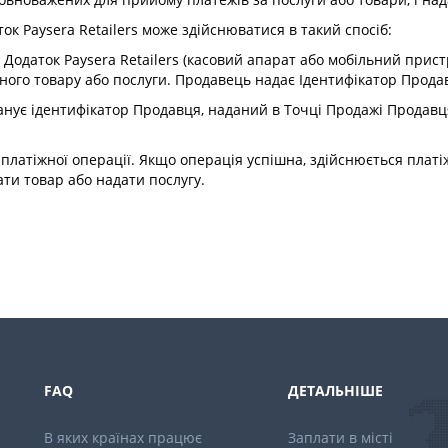
ток Paysera Retailers може здійснюватися в такий спосіб:
Додаток Paysera Retailers (касовий апарат або мобільний пристр
ного товару або послуги. Продавець надає Ідентифікатор Прода
анує ідентифікатор Продавця, наданий в Точці Продажі Продавц
 платіжної операції. Якщо операція успішна, здійснюється плат
ти товар або надати послугу.
FAQ
ДЕТАЛЬНІШЕ
В яких країнах працює
Заплати в місті