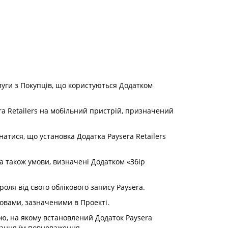
слуги з Покупців, що користуються Додатком
ra Retailers на мобільний пристрій, призначений
натися, що установка Додатка Paysera Retailers
 а також умови, визначені Додатком «Збір
оля від свого облікового запису Paysera.
овами, зазначеними в Проекті.
ою, на якому встановлений Додаток Paysera
адання їм повноваження.