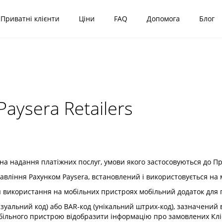
Приватні клієнти
Ціни
FAQ
Допомога
Блог
aysera Retailers
а надання платіжних послуг, умови якого застосовуються до П
вління Рахунком Paysera, встановлений і використовується на 
використання на мобільних пристроях мобільний додаток для 
зуальний код) або BAR-код (унікальний штрих-код), зазначений 
більного пристрою відобразити інформацію про замовлених Клі