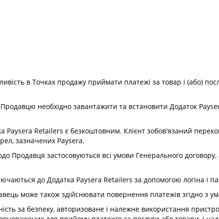
ливість в Точках продажу приймати платежі за товар і (або) по
s, Продавцю необхідно завантажити та встановити Додаток Payse
а Paysera Retailers є безкоштовним. Клієнт зобов'язаний переко
рел, зазначених Paysera.
щодо Продавця застосовуються всі умови Генерального договору,
ючаються до Додатка Paysera Retailers за допомогою логіна і пар
давець може також здійснювати повернення платежів згідно з ум
ність за безпеку, авторизоване і належне використання пристр
 уповноважених для прийому платежів за послуги або товари, і н