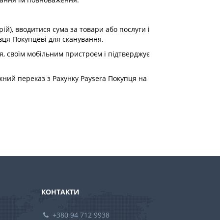
ій), вводитися сума за товари або послуги і
вця Покупцеві для сканування.
я, своїм мобільним пристроєм і підтверджує
іжний переказ з Рахунку Paysera Покупця на
КОНТАКТИ
+380 94 712 9938