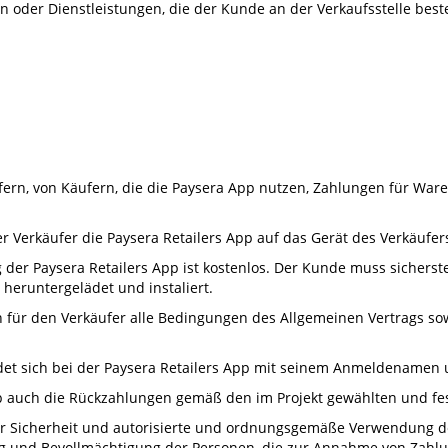
n oder Dienstleistungen, die der Kunde an der Verkaufsstelle best
ufern, von Käufern, die die Paysera App nutzen, Zahlungen für War
r Verkäufer die Paysera Retailers App auf das Gerät des Verkäufers
er Paysera Retailers App ist kostenlos. Der Kunde muss sicherstel
heruntergelädet und instaliert.
en für den Verkäufer alle Bedingungen des Allgemeinen Vertrags 
ldet sich bei der Paysera Retailers App mit seinem Anmeldenamen
App auch die Rückzahlungen gemäß den im Projekt gewählten und f
ür Sicherheit und autorisierte und ordnungsgemäße Verwendung des
ung und Bevollmächtigung der Personen, die zur Annahme von Zahl