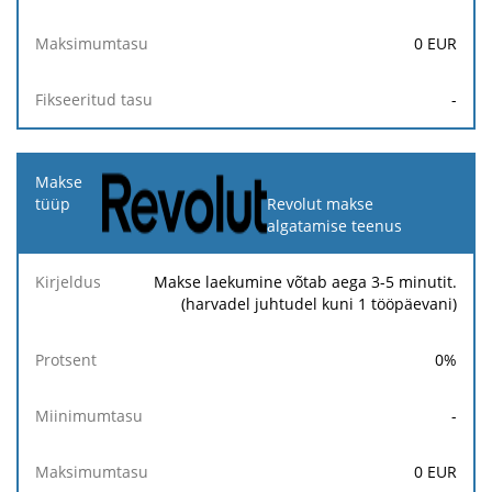
0
EUR
-
Revolut makse
algatamise teenus
Makse laekumine võtab aega 3-5 minutit.
(harvadel juhtudel kuni 1 tööpäevani)
0
%
-
0
EUR