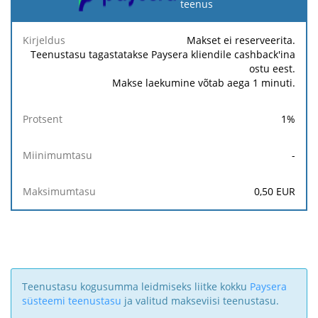
teenus
Kirjeldus
Protsent
Miinimumtasu
Maksimumtasu
Makset ei reserveerita.
Teenustasu tagastatakse Paysera kliendile cashback'ina
ostu eest.
Makse laekumine võtab aega 1 minuti.
1
%
-
0,50
EUR
Teenustasu kogusumma leidmiseks liitke kokku
Paysera
süsteemi teenustasu
ja valitud makseviisi teenustasu.