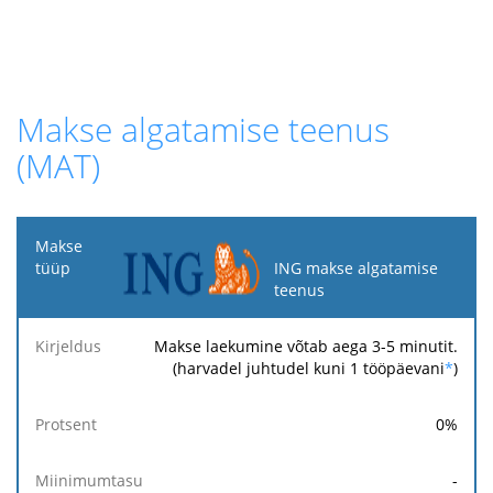
Makse algatamise teenus
(MAT)
Makse
tüüp
ING makse algatamise
teenus
Kirjeldus
Protsent
Miinimumtasu
Maksimumtasu
Makse laekumine võtab aega 3-5 minutit.
(harvadel juhtudel kuni 1 tööpäevani
*
)
0
%
-