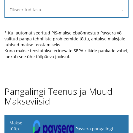
-
* Kui automatiseeritud PIS-makse ebaõnnestub Paysera või
valitud panga tehniliste probleemide tõttu, antakse maksjale
juhised makse teostamiseks.
Kuna makse teostatakse erinevate SEPA riikide pankade vahel,
laekub see ühe tööpäeva jooksul.
Pangalingi Teenus ja Muud
Makseviisid
Makse
tüüp
Paysera pangalingi