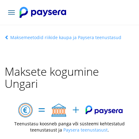
Vaheta
navigatsiooni
Maksemeetodid riikide kaupa ja Paysera teenustasud
Maksete kogumine
Ungari
Teenustasu koosneb panga või süsteemi kehtestatud
teenustasust ja
Paysera teenustasust
.