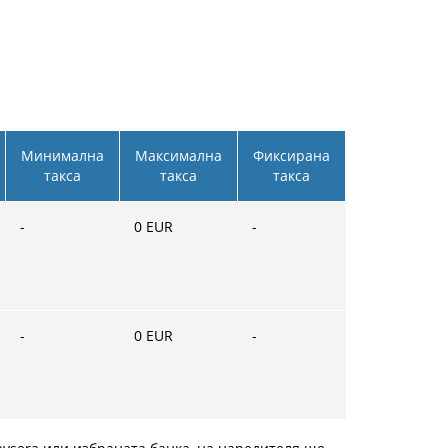
Минимална
Максимална
Фиксирана
такса
такса
такса
-
0
EUR
-
-
0
EUR
-