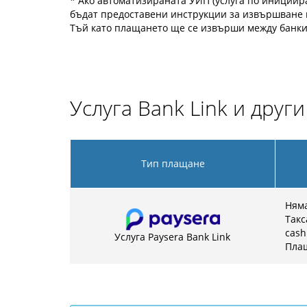
* Ако автоматизираната УИП (услуга по инициир
бъдат предоставени инструкции за извършване 
Тъй като плащането ще се извърши между банки 
Услуга Bank Link и друг
Тип плащане
Няма
Такс
cash
Услуга Paysera Bank Link
Плащ