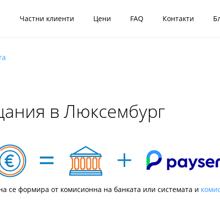
я
Частни клиенти
Цени
FAQ
Контакти
Б
ra
щания в Люксембург
а се формира от комисионна на банката или системата и
комис