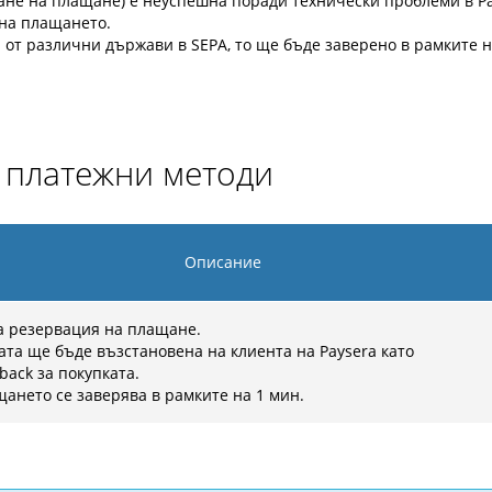
ане на плащане) е неуспешна поради технически проблеми в Pa
на плащането.
от различни държави в SEPA, то ще бъде заверено в рамките н
и платежни методи
Описание
 резервация на плащане.
ата ще бъде възстановена на клиента на Paysera като
back за покупката.
ането се заверява в рамките на 1 мин.