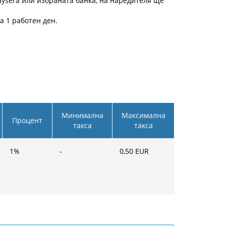
ysera или избраната банка, на наредителя ще
а 1 работен ден.
Минимална
Максимална
Процент
такса
такса
1
%
-
0,50
EUR