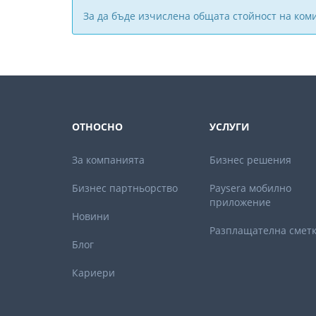
За да бъде изчислена общата стойност на ком
ОТНОСНО
УСЛУГИ
За компанията
Бизнес решения
Бизнес партньорствo
Paysera мобилно
приложение
Новини
Разплащателна смет
Блог
Кариери