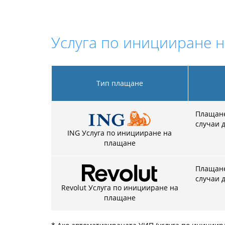
Услуга по иницииране н
Тип плащане
Плащанет
случаи 
ING Услуга по иницииране на
плащане
Плащанет
случаи д
Revolut Услуга по иницииране на
плащане