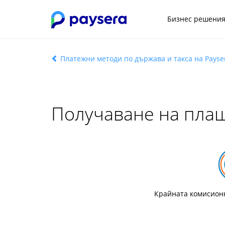
Бизнес решени
Платежни методи по държава и такса на Payse
Получаване на пла
Крайната комисионн