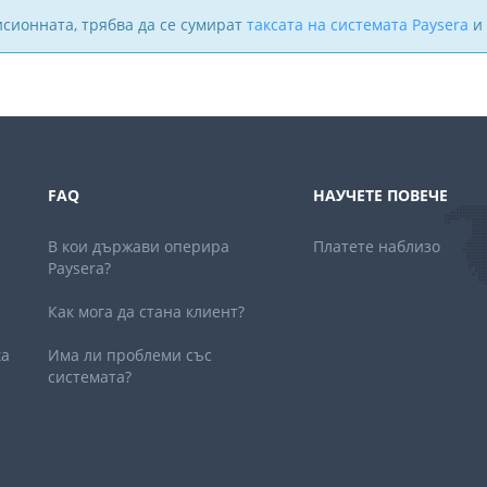
исионната, трябва да се сумират
таксата на системата Paysera
и 
FAQ
НАУЧЕТЕ ПОВЕЧЕ
В кои държави оперира
Платете наблизо
Paysera?
Как мога да стана клиент?
ка
Има ли проблеми със
системата?