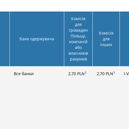
Комісія
для
громадян
Комісія
Польщі,
Банк одержувача
для
компаній
інших
або
власників
рахунків
3
3
Все банки
2,70
PLN
2,70
PLN
I-