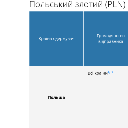
Польський злотий (PLN)
Громадянство
Країна одержувач
відправника
4,
7
Всі країни
Польша