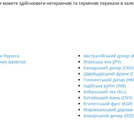
 можете здійснювати нетермінові та термінові перекази в зале
и Paysera
Aвстралійський долар (
пних валютах
Японська єна (JPY)
Канадський долар (CAD)
Швейцарський франк (C
Гонконгський долар (HK
Індійська рупія (INR)
Албанський лек (ALL)
Китайський юань (CNY)
Єгипетський фунт (EGP)
Марокканський дирхам 
Алжирський динар (DZD