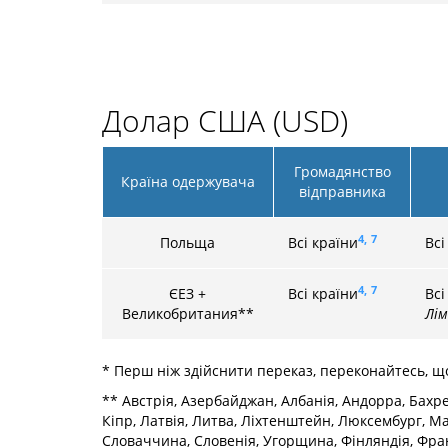
Долар США (USD)
Громадянство
Країна одержувача
відправника
4,
7
Польща
Всі країни
Всі
4,
7
ЄЕЗ +
Всі країни
Всі
Великобритания**
Лім
* Перш ніж здійснити переказ, переконайтесь, 
** Австрія, Азербайджан, Албанія, Андорра, Бахрейн,
Кіпр, Латвія, Литва, Ліхтенштейн, Люксембург, М
Словаччина, Словенія, Угорщина, Фінляндія, Фран