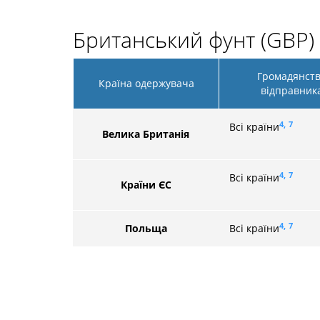
Британський фунт (GBP)
Громадянст
Країна одержувача
відправник
4,
7
Всі країни
Велика Британія
4,
7
Всі країни
Країни ЄС
4,
7
Польща
Всі країни