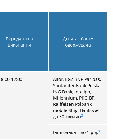
Передано на
Досягає банку
виконання
одержувача
V 8:00-17:00
Alior, BGZ BNP Paribas,
Santander Bank Polska,
ING Bank, Inteligo,
Millennium, PKO BP,
Raiffeisen Polbank, T-
mobile Slugi Bankowe –
2
до 30 хвилин
2
Інші банки – до 1 р.д.