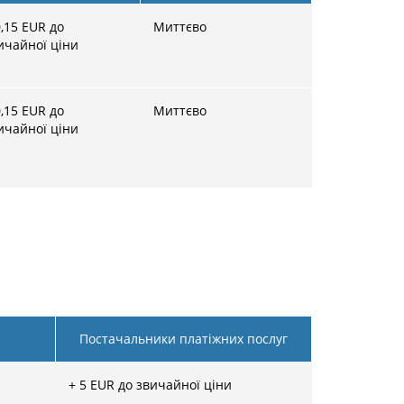
,15
EUR до
Миттєво
ичайної ціни
,15
EUR до
Миттєво
ичайної ціни
Постачальники платіжних послуг
+
5
EUR до звичайної ціни