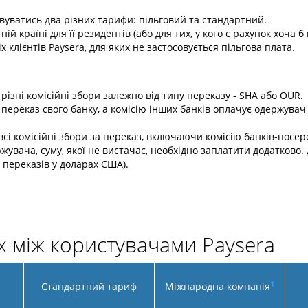
совуватись два різних тарифи: пільговий та стандартний.
й країні для її резидентів (або для тих, у кого є рахунок хоча б в
х клієнтів Paysera, для яких не застосовується пільгова плата.
різні комісійні збори залежно від типу переказу - SHA або OUR.
за переказ свого банку, а комісію інших банків оплачує одержув
всі комісійні збори за переказ, включаючи комісію банків-посе
жувача, суму, якої не вистачає, необхідно заплатити додатково. 
і переказів у доларах США).
х між користувачами Paysera
1
Стандартний тариф
Міжнародна компанія