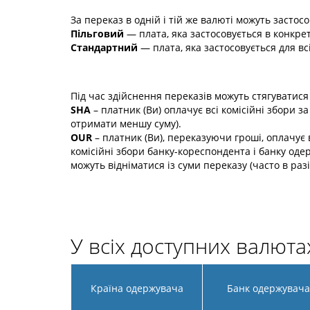
За переказ в одній і тій же валюті можуть засто
Пільговий
— плата, яка застосовується в конкретні
Стандартний
— плата, яка застосовується для всі
Під час здійснення переказів можуть стягуватися 
SHA
– платник (Ви) оплачує всі комісійні збори 
отримати меншу суму).
OUR
– платник (Ви), переказуючи гроші, оплачує 
комісійні збори банку-кореспондента і банку одер
можуть відніматися із суми переказу (часто в раз
У всіх доступних валюта
Країна одержувача
Банк одержувача