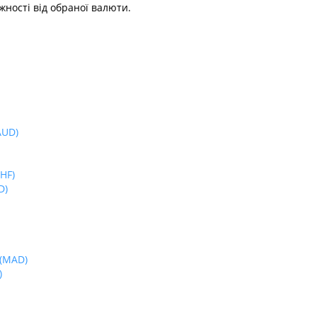
жності від обраної валюти.
AUD)
HF)
D)
(MAD)
)