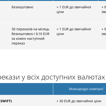
Безкоштовно
+
1
EUR до звичайної
+
0
ціни
зв
30 переказів на місяць
+
1
EUR до звичайної
+
0
безкоштовно і 0,10 EUR
ціни
зв
за кожен наступний
переказ
екази у всіх доступних валютах
1
Міжнародні компанії
(SWIFT)
+
30
EUR до звичайної ціни