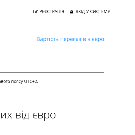
РЕЄСТРАЦІЯ
ВХІД У СИСТЕМУ
Вартість переказів в євро
сового поясу UTC+
2
.
них від євро