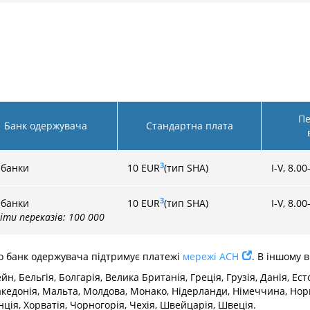
Пе
Банк одержувача
Стандартна плата
3
 банки
10
EUR
(тип SHA)
I-V, 8.00
3
 банки
10
EUR
(тип SHA)
I-V, 8.00
іти переказів: 100 000
що банк одержувача підтримує платежі
мережі ACH
. В іншому 
 Бельгія, Болгарія, Велика Британія, Греція, Грузія, Данія, Естонія
акедонія, Мальта, Молдова, Монако, Нідерланди, Німеччина, Норв
ція, Хорватія, Чорногорія, Чехія, Швейцарія, Швеція.