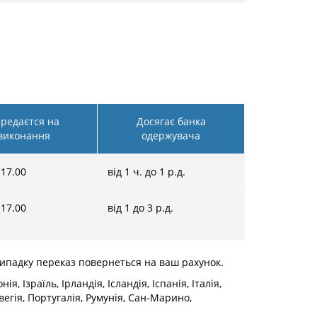
редаєтся на
Досягає банка
виконання
одержувача
-17.00
від 1 ч. до 1 р.д.
-17.00
від 1 до 3 р.д.
випадку переказ повернеться на ваш рахунок.
, Ізраїль, Ірландія, Ісландія, Іспанія, Італія,
егія, Португалія, Румунія, Сан-Марино,