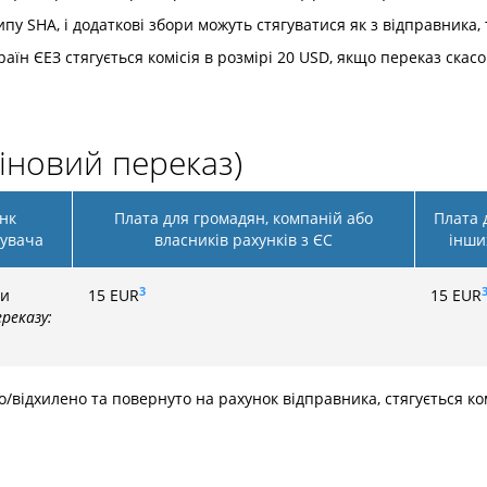
пу SHA, і додаткові збори можуть стягуватися як з відправника, 
аїн ЄЕЗ стягується комісія в розмірі 20 USD, якщо переказ скас
іновий переказ)
нк
Плата для громадян, компаній або
Плата 
увача
власників рахунків з ЄС
інши
3
ки
15
EUR
15
EUR
реказу:
о/відхилено та повернуто на рахунок відправника, стягується ком