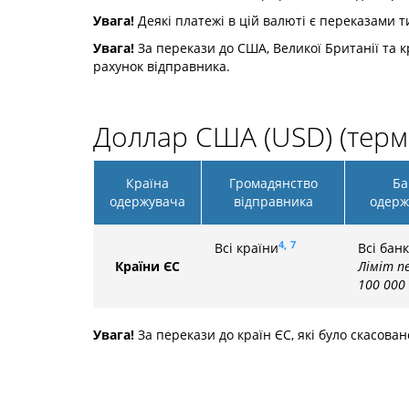
Увага!
Деякі платежі в цій валюті є переказами ти
Увага!
За перекази до США, Великої Британії та кр
рахунок відправника.
Доллар США (USD) (терм
Країна
Громадянство
Ба
одержувача
відправника
одерж
4,
7
Всі країни
Всі бан
Країни ЄС
Ліміт пе
100 000
Увага!
За перекази до країн ЄС, які було скасован