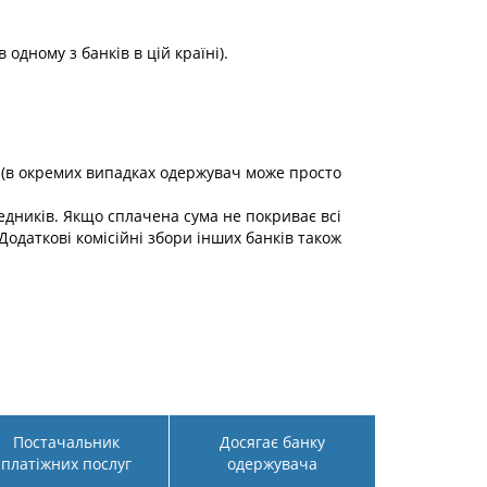
 одному з банків в цій країні).
ач (в окремих випадках одержувач може просто
редників. Якщо сплачена сума не покриває всі
Додаткові комісійні збори інших банків також
Постачальник
Досягає банку
платіжних послуг
одержувача