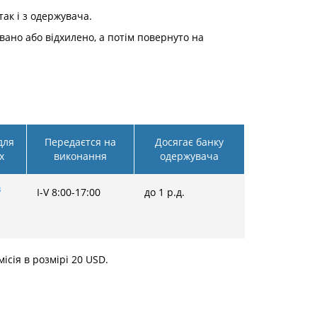
так і з одержувача.
овано або відхилено, а потім повернуто на
для
Передаєтся на
Досягає банку
х
виконання
одержувача
3
I-V 8:00-17:00
до 1 р.д.
ісія в розмірі 20 USD.