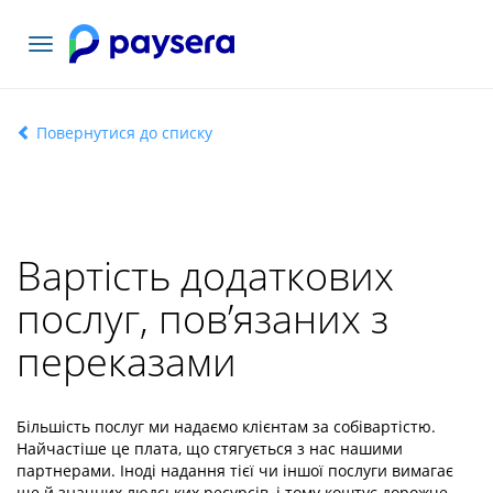
Переключити
навігацію
Повернутися до списку
Вартість додаткових
послуг, пов’язаних з
переказами
Більшість послуг ми надаємо клієнтам за собівартістю.
Найчастіше це плата, що стягується з нас нашими
партнерами. Іноді надання тієї чи іншої послуги вимагає
ще й значних людських ресурсів, і тому коштує дорожче.