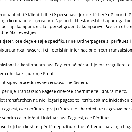
ndbanimit të Klientit dhe të personave juridik të tjerë që mund të
ga kompani të liçensuara. Një profil fillestar është hapur nga komp
për një kompani, e cila i përket grupit të kompanive Paysera dhe ësh
nd të Marrëveshjes.
atë tjetër, ose degë e saj e specifikuar në Urdhërpagesë si përfitues 
siguruar nga Paysera, i cili përfshin informacione rreth Transaksi
ksionet e konfirmuara nga Paysera në përputhje me rregulloret e 
em dhe ka krijuar një Profil.
lientit sipas procedurës së vendosur në Sistem.
a për një Transaksion Pagese dhe/ose shërbime të lidhura me to.
et transferohen në një llogari pagese të Përfituesit me iniciativën 
 Paguesi, ose Përfituesi prej Ofruesit të Shërbimit të Pagesave për
 veprim cash-in/out i iniciuar nga Paguesi, ose Përfituesi.
ilave krijohen kushtet për të depozituar dhe tërhequr para nga lloga