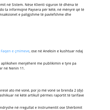
rimit në Sistem. Nëse Klienti siguron të dhëna të
ata do ta informojnë Paysera për këtë, në mënyrë që të
 transaksionet e paligjshme të pavlefshme dhe
ë
Faqen e çmimeve
, ose në Aneksin e kushtuar ndaj
ë aplikohen menjëherë me publikimin e tyre pa
ar në Nenin 11.
 zbresë ato më vonë, por jo më vonë se brenda 2 (dy)
ashikuar në këtë artikull përmes raportit të tarifave
t ndryshe në rregullat e Instrumentit ose Shërbimit