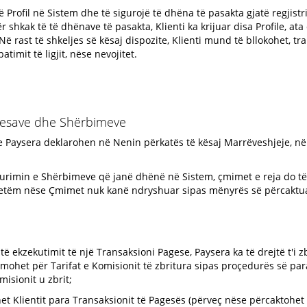
ë Profil në Sistem dhe të sigurojë të dhëna të pasakta gjatë regjist
për shkak të të dhënave të pasakta, Klienti ka krijuar disa Profile, 
l. Në rast të shkeljes së kësaj dispozite, Klienti mund të bllokohet,
timit të ligjit, nëse nevojitet.
gesave dhe Shërbimeve
 Paysera deklarohen në Nenin përkatës të kësaj Marrëveshjeje, n
gurimin e Shërbimeve që janë dhënë në Sistem, çmimet e reja do t
 vetëm nëse Çmimet nuk kanë ndryshuar sipas mënyrës së përcaktu
jatë ekzekutimit të një Transaksioni Pagese, Paysera ka të drejtë t'i
ormohet për Tarifat e Komisionit të zbritura sipas proçedurës së par
isionit u zbrit;
ehet Klientit para Transaksionit të Pagesës (përveç nëse përcaktohe