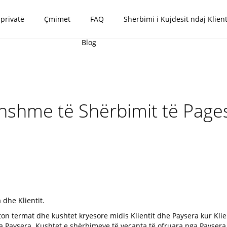
 privatë
Çmimet
FAQ
Shërbimi i Kujdesit ndaj Klient
Blog
thshme të Shërbimit të Pages
 dhe Klientit.
on termat dhe kushtet kryesore midis Klientit dhe Paysera kur Klien
ga Paysera. Kushtet e shërbimeve të veçanta të ofruara nga Payser