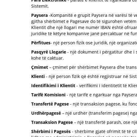
Sistemit.
Paysera
-Kompanitë e grupit Paysera në varësi të ve
gjitha shërbimet e Pagesave do të sigurohen vetëm n
Klientit dhe një llogari me numër IBAN është ofruar 
juridike të këtyre kompanive janë përcaktuar në fu
Përfitues
- një person fizik ose juridik, një organiz
Pasqyrë Llogarie
- një dokument i përgatitur dhe i 
kohe të caktuar.
Çmimet
– çmimet për shërbimet Paysera dhe transa
Klienti
- një person fizik që është regjistruar në Sist
Identifikimi i Klientit
- verifikimi i identitetit të K
Tarifë Komisioni
- një tarifë e ngarkuar nga Payser
Transfertë Pagese
- një transaksion pagese, ku fond
Urdhërpagesë
– një urdhër (transferim pagese) nga
Transaksion Pagese
– një transfertë parash, ose një
Shërbimi i Pagesës
- shërbime gjatë ofrimit të të c