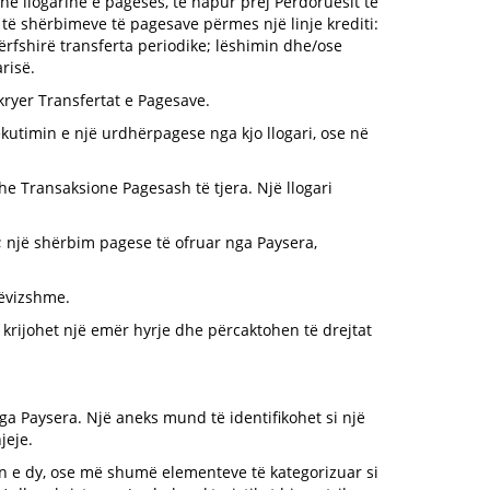
në llogarinë e pagesës, të hapur prej Përdoruesit të
 të shërbimeve të pagesave përmes një linje krediti:
ërfshirë transferta periodike; lëshimin dhe/ose
risë.
kryer Transfertat e Pagesave.
kzekutimin e një urdhërpagese nga kjo llogari, ose në
he Transaksione Pagesash të tjera. Një llogari
 një shërbim pagese të ofruar nga Paysera,
lëvizshme.
r, krijohet një emër hyrje dhe përcaktohen të drejtat
a Paysera. Një aneks mund të identifikohet si një
jeje.
imin e dy, ose më shumë elementeve të kategorizuar si