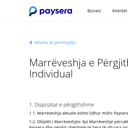
Biznesi
Klientët
Kthehu te përmbajtja
Marrëveshja e Përgji
Individual
1. Dispozitat e përgjithshme
1.1. Marrëveshja aktuale është lidhur midis Paysera
1.2. Objekti i Marrëveshjes: kjo Marrëveshje përcakt
Paysera dhe përdor shërbime të tjera të ofruara n