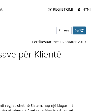
it
REGJISTRIMI
HYNI
Printoni
Pdf
Përditësuar më: 16 Shtator 2019
ave për Klientë
ti regjistrohet në Sistem, hap një Llogari në
a përcaktohen në Anekset e Marrëveshjes, në