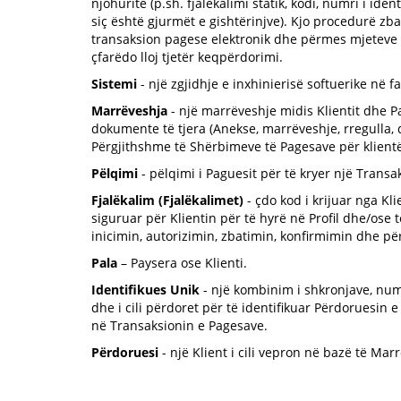
njohuritë (p.sh. fjalëkalimi statik, kodi, numri i iden
siç është gjurmët e gishtërinjve). Kjo procedurë zbat
transaksion pagese elektronik dhe përmes mjeteve të
çfarëdo lloj tjetër keqpërdorimi.
Sistemi
- një zgjidhje e inxhinierisë softuerike në
Marrëveshja
- një marrëveshje midis Klientit dhe P
dokumente të tjera (Anekse, marrëveshje, rregulla, d
Përgjithshme të Shërbimeve të Pagesave për klientë
Pëlqimi
- pëlqimi i Paguesit për të kryer një Tran
Fjalëkalim (Fjalëkalimet)
- çdo kod i krijuar nga Kli
siguruar për Klientin për të hyrë në Profil dhe/ose
inicimin, autorizimin, zbatimin, konfirmimin dhe pë
Pala
– Paysera ose Klienti.
Identifikues Unik
- një kombinim i shkronjave, num
dhe i cili përdoret për të identifikuar Përdoruesi
në Transaksionin e Pagesave.
Përdoruesi
- një Klient i cili vepron në bazë të Mar