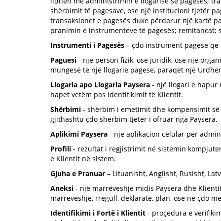
lidhen me administrimin e llogarisë së pagesës; tra
shërbimit të pagesave, ose një institucioni tjetër 
transaksionet e pagesës duke përdorur një kartë pa
pranimin e instrumenteve të pagesës; remitancat; s
Instrumenti i Pagesës
– çdo instrument pagese që S
Paguesi
- një person fizik, ose juridik, ose një orga
mungesë të një llogarie pagese, paraqet një Urdhë
Llogaria apo Llogaria Paysera
- një llogari e hapur
hapet vetëm pas identifikimit të Klientit.
Shërbimi
- shërbim i emetimit dhe kompensimit së p
gjithashtu çdo shërbim tjetër i ofruar nga Paysera.
Aplikimi Paysera
- një aplikacion celular për admini
Profili
- rezultat i regjistrimit në sistemin kompjuter
e Klientit në sistem.
Gjuha e Pranuar
– Lituanisht, Anglisht, Rusisht, Lat
Aneksi
- një marrëveshje midis Paysera dhe Klienti
marrëveshje, rregull, deklaratë, plan, ose në çdo m
Identifikimi i Fortë i Klientit
- proçedura e verifikim