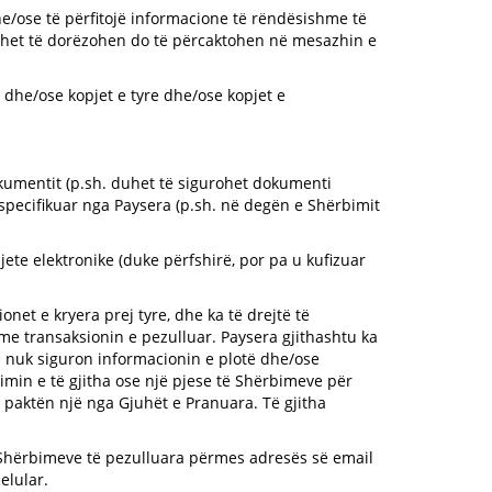
he/ose të përfitojë informacione të rëndësishme të
uhet të dorëzohen do të përcaktohen në mesazhin e
e dhe/ose kopjet e tyre dhe/ose kopjet e
dokumentit (p.sh. duhet të sigurohet dokumenti
të specifikuar nga Paysera (p.sh. në degën e Shërbimit
ete elektronike (duke përfshirë, por pa u kufizuar
et e kryera prej tyre, dhe ka të drejtë të
 me transaksionin e pezulluar. Paysera gjithashtu ka
ti nuk siguron informacionin e plotë dhe/ose
imin e të gjitha ose një pjese të Shërbimeve për
ë paktën një nga Gjuhët e Pranuara. Të gjitha
n e Shërbimeve të pezulluara përmes adresës së email
elular.