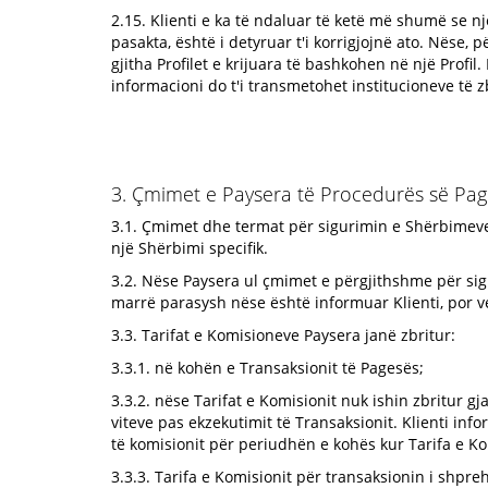
2.15. Klienti e ka të ndaluar të ketë më shumë se nj
pasakta, është i detyruar t'i korrigjojnë ato. Nëse, 
gjitha Profilet e krijuara të bashkohen në një Profi
informacioni do t'i transmetohet institucioneve të zba
3. Çmimet e Paysera të Procedurës së Pa
3.1. Çmimet dhe termat për sigurimin e Shërbimeve
një Shërbimi specifik.
3.2. Nëse Paysera ul çmimet e përgjithshme për si
marrë parasysh nëse është informuar Klienti, por
3.3. Tarifat e Komisioneve Paysera janë zbritur:
3.3.1. në kohën e Transaksionit të Pagesës;
3.3.2. nëse Tarifat e Komisionit nuk ishin zbritur g
viteve pas ekzekutimit të Transaksionit. Klienti inf
të komisionit për periudhën e kohës kur Tarifa e Kom
3.3.3. Tarifa e Komisionit për transaksionin i shpr