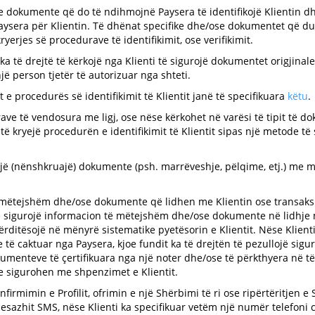
se dokumente që do të ndihmojnë Paysera të identifikojë Klientin d
aysera për Klientin. Të dhënat specifike dhe/ose dokumentet që d
erjes së procedurave të identifikimit, ose verifikimit.
 ka të drejtë të kërkojë nga Klienti të sigurojë dokumentet origjinal
ë person tjetër të autorizuar nga shteti.
 procedurës së identifikimit të Klientit janë të specifikuara
këtu
.
rave të vendosura me ligj, ose nëse kërkohet në varësi të tipit të 
ti të kryejë procedurën e identifikimit të Klientit sipas një metode 
jë (nënshkruajë) dokumente (psh. marrëveshje, pëlqime, etj.) me mj
ë mëtejshëm dhe/ose dokumente që lidhen me Klientin ose transaksion
i të sigurojë informacion të mëtejshëm dhe/ose dokumente në lidhje
 përditësojë në mënyrë sistematike pyetësorin e Klientit. Nëse Klien
 caktuar nga Paysera, kjoe fundit ka të drejtën të pezullojë sigur
okumenteve të çertifikuara nga një noter dhe/ose të përkthyera në t
 sigurohen me shpenzimet e Klientit.
onfirmimin e Profilit, ofrimin e një Shërbimi të ri ose ripërtëritje
esazhit SMS, nëse Klienti ka specifikuar vetëm një numër telefoni c