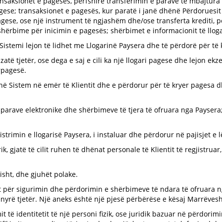
nsaksionet e pagesës, përfshirë transferimin e parave të mbajtura 
pagese; transaksionet e pagesës, kur paratë i janë dhënë Përdoruesit
gese, ose një instrument të ngjashëm dhe/ose transferta krediti, p
hërbime për inicimin e pagesës; shërbimet e informacionit të lloga
istemi lejon të lidhet me Llogarinë Paysera dhe të përdorë për të 
nizatë tjetër, ose dega e saj e cili ka një llogari pagese dhe lejon e
rpagesë.
 në Sistem në emër të Klientit dhe e përdorur për të kryer pagesa d
arave elektronike dhe shërbimeve të tjera të ofruara nga Paysera;
strimin e llogarisë Paysera, i instaluar dhe përdorur në pajisjet e 
ik, gjatë të cilit ruhen të dhënat personale të Klientit të regjistrua
visht, dhe gjuhët polake.
t për sigurimin dhe përdorimin e shërbimeve të ndara të ofruara ng
ënyrë tjetër. Një aneks është një pjesë përbërëse e kësaj Marrëvesh
it të identitetit të një personi fizik, ose juridik bazuar në përdor