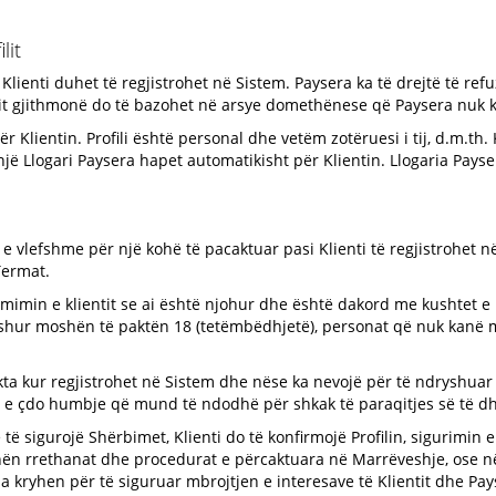
lit
lienti duhet të regjistrohet në Sistem. Paysera ka të drejtë të refuzo
mit gjithmonë do të bazohet në arsye domethënese që Paysera nuk ka
ër Klientin. Profili është personal dhe vetëm zotëruesi i tij, d.m.th. K
l, një Llogari Paysera hapet automatikisht për Klientin. Llogaria Pa
 e vlefshme për një kohë të pacaktuar pasi Klienti të regjistrohet 
Termat.
irmimin e klientit se ai është njohur dhe është dakord me kushtet e
shur moshën të paktën 18 (tetëmbëdhjetë), personat që nuk kanë 
akta kur regjistrohet në Sistem dhe nëse ka nevojë për të ndryshuar
në e çdo humbje që mund të ndodhë për shkak të paraqitjes së të 
 të sigurojë Shërbimet, Klienti do të konfirmojë Profilin, sigurimin e
 nën rrethanat dhe procedurat e përcaktuara në Marrëveshje, ose në S
eja kryhen për të siguruar mbrojtjen e interesave të Klientit dhe Pay