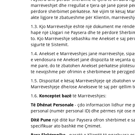
marrëveshjet dhe rregullat e tjera që janë pjesë pë
përdorë shërbimet përkatëse. Në vijim të kësaj Mar
akte ligjore të zbatueshme për Klientin, marrëveshj
1.3. Kjo Marrëveshje është një dokument me rëndësi 
hapë një Llogari në Paysera dhe të përdorë Shërbim
to. Kjo Marrëveshje sëbashku me Anekset e saj për
sigurtë të Sistemit.
1.4. Anekset e Marrëveshjes janë marrëveshje, sipa
e vendosura në Anekset janë dispozita të veçanta që
më parë, do të zbatohen Anekset përkatëse plotësues
të nevojshme për ofrimin e shërbimeve të përzgjedhu
1.5. Dispozitat e kësaj Marrëveshjeje që zbatohen 
Marrëveshjeje dhe/ose Anekseve të saj për qëllim të ak
1.6.
Konceptet bazë
të Marrëveshjes:
Të Dhënat Personale
- çdo informacion lidhur me per
personal (numër personal ID) dhe përmes një ose më sh
Ditë Pune
një ditë kur Paysera ofron shërbimet e s
specifikuar ato bashkë me Çmimet.
Para Elektronike
- paratë e Klientit të ngarkuara o