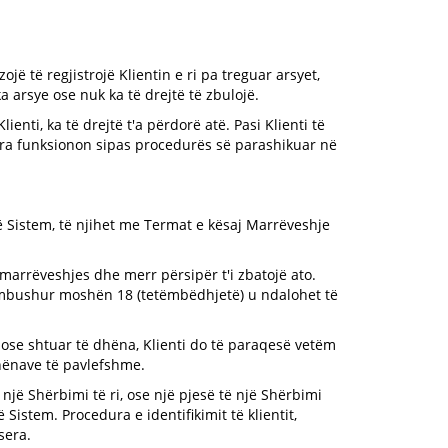
jë të regjistrojë Klientin e ri pa treguar arsyet,
 arsye ose nuk ka të drejtë të zbulojë.
lienti, ka të drejtë t'a përdorë atë. Pasi Klienti të
ysera funksionon sipas procedurës së parashikuar në
në Sistem, të njihet me Termat e kësaj Marrëveshje
 marrëveshjes dhe merr përsipër t'i zbatojë ato.
mbushur moshën 18 (tetëmbëdhjetë) u ndalohet të
 ose shtuar të dhëna, Klienti do të paraqesë vetëm
dhënave të pavlefshme.
 një Shërbimi të ri, ose një pjesë të një Shërbimi
istem. Procedura e identifikimit të klientit,
sera.