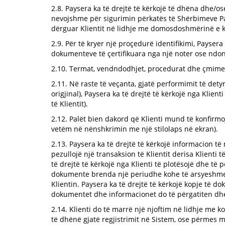
2.8. Paysera ka të drejtë të kërkojë të dhëna dhe/o
nevojshme për sigurimin përkatës të Shërbimeve P
dërguar Klientit në lidhje me domosdoshmërinë e kry
2.9. Për të kryer një proçedurë identifikimi, Paysera
dokumenteve të çertifikuara nga një noter ose ndonj
2.10. Termat, vendndodhjet, procedurat dhe çmimet e
2.11. Në raste të veçanta, gjatë performimit të dety
origjinal), Paysera ka të drejtë të kërkojë nga Klien
të Klientit).
2.12. Palët bien dakord që Klienti mund të konfirmo
vetëm në nënshkrimin me një stilolaps në ekran).
2.13. Paysera ka të drejtë të kërkojë informacion t
pezullojë një transaksion të Klientit derisa Klient
të drejtë të kërkojë nga Klienti të plotësojë dhe të
dokumente brenda një periudhe kohe të arsyeshme të
Klientin. Paysera ka të drejtë të kërkojë kopje të d
dokumentet dhe informacionet do të përgatiten dhe
2.14. Klienti do të marrë një njoftim në lidhje me k
të dhënë gjatë regjistrimit në Sistem, ose përmes m