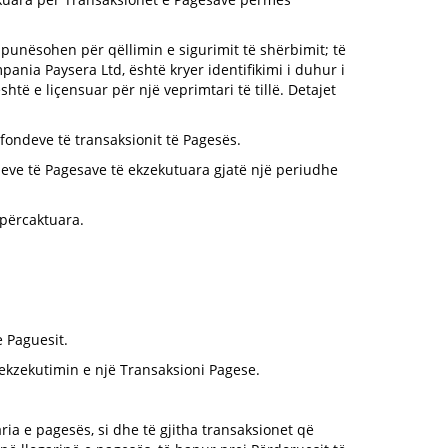
 punësohen për qëllimin e sigurimit të shërbimit; të
ania Paysera Ltd, është kryer identifikimi i duhur i
të e liçensuar për një veprimtari të tillë. Detajet
i fondeve të transaksionit të Pagesës.
oneve të Pagesave të ekzekutuara gjatë një periudhe
përcaktuara.
e Paguesit.
 ekzekutimin e një Transaksioni Pagese.
ria e pagesës, si dhe të gjitha transaksionet që