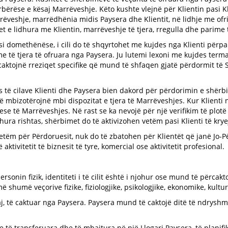
rbërëse e kësaj Marrëveshje. Këto kushte vlejnë për Klientin pasi K
rëveshje, marrëdhënia midis Paysera dhe Klientit, në lidhje me of
et e lidhura me Klientin, marrëveshje të tjera, rregulla dhe parime
domethënëse, i cili do të shqyrtohet me kujdes nga Klienti përpara
e të tjera të ofruara nga Paysera. Ju lutemi lexoni me kujdes term
caktojnë rreziqet specifike që mund të shfaqen gjatë përdormit të
s të cilave Klienti dhe Paysera bien dakord për përdorimin e shërb
 mbizotërojnë mbi dispozitat e tjera të Marrëveshjes. Kur Klienti 
e të Marrëveshjes. Në rast se ka nevojë për një verifikim të plotë 
ra rishtas, shërbimet do të aktivizohen vetëm pasi Klienti të kryej
vetëm për Përdoruesit, nuk do të zbatohen për Klientët që janë Jo-
tivitetit të biznesit të tyre, komercial ose aktivitetit profesional.
sonin fizik, identiteti i të cilit është i njohur ose mund të përcak
umë veçorive fizike, fiziologjike, psikologjike, ekonomike, kulturor
aj, të caktuar nga Paysera. Paysera mund të caktojë ditë të ndrys
se të transferuara dhe të mbajtura në një Llogari Paysera, të plan