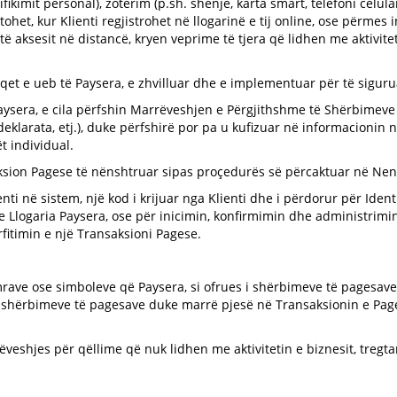
tifikimit personal), zotërim (p.sh. shenjë, karta smart, telefoni celul
ohet, kur Klienti regjistrohet në llogarinë e tij online, ose përmes
 aksesit në distancë, kryen veprime të tjera që lidhen me aktivite
 faqet e ueb të Paysera, e zhvilluar dhe e implementuar për të sigur
aysera, e cila përfshin Marrëveshjen e Përgjithshme të Shërbimeve 
eklarata, etj.), duke përfshirë por pa u kufizuar në informacionin 
t individual.
saksion Pagese të nënshtruar sipas proçedurës së përcaktuar në Nen
enti në sistem, një kod i krijuar nga Klienti dhe i përdorur për Ident
 te Llogaria Paysera, ose për inicimin, konfirmimin dhe administrim
rfitimin e një Transaksioni Pagese.
rave ose simboleve që Paysera, si ofrues i shërbimeve të pagesave,
n e shërbimeve të pagesave duke marrë pjesë në Transaksionin e Pag
rëveshjes për qëllime që nuk lidhen me aktivitetin e biznesit, tregtar