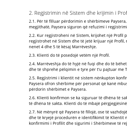
2. Regjistrimin në Sistem dhe krijimin i Profi
2.1. Për të filluar përdorimin e shërbimeve Paysera, K
megjithatë, Paysera siguron që refuzimi i regjistri
2.2. Kur regjistroheni në Sistem, krijohet një Profil p
regjistrohet në Sistem dhe të jetë krijuar një Profi
nenet 4 dhe 5 të kësaj Marrëveshje.
2.3. Klienti do të posedojë vetëm një Profil.
2.4. Marrëveshja do të hyjë në fuqi dhe do të bëhet
dhe të shprehë pëlqimin e tyre për t'u pajtuar me 
2.5. Regjistrimi i klientit në sistem nënkupton konf
Paysera ofron shërbime për personat që kanë mbu
përdorin shërbimet e Paysera.
2.6. Klienti konfirmon se ka siguruar të dhëna të s
të dhëna të sakta. Klienti do të mbajë përgjegjësi
2.7. Në mënyrë që Paysera të fillojë, ose të vazhdojë
dhe të kryejë procedurën e identifikimit të Klientit
konfirmimi i Profilit dhe sigurimi i Shërbimeve të r