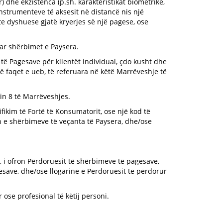
ar) dhe ekzistenca (p.sh. karakteristikat biometrike,
 instrumenteve të aksesit në distancë nis një
te dyshuese gjatë kryerjes së një pagese, ose
uar shërbimet e Paysera.
të Pagesave për klientët individual, çdo kusht dhe
në faqet e ueb, të referuara në këtë Marrëveshje të
in 8 të Marrëveshjes.
ifikim të Fortë të Konsumatorit, ose një kod të
in e shërbimeve të veçanta të Paysera, dhe/ose
 i ofron Përdoruesit të shërbimeve të pagesave,
esave, dhe/ose llogarinë e Përdoruesit të përdorur
 ose profesional të këtij personi.