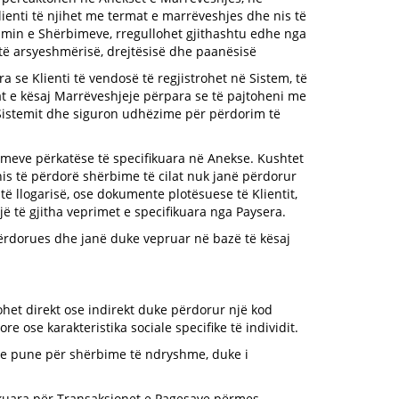
lienti të njihet me termat e marrëveshjes dhe nis të
rimin e Shërbimeve, rregullohet gjithashtu edhe nga
 të arsyeshmërisë, drejtësisë dhe paanësisë
 se Klienti të vendosë të regjistrohet në Sistem, të
at e kësaj Marrëveshjeje përpara se të pajtoheni me
 Sistemit dhe siguron udhëzime për përdorim të
imeve përkatëse të specifikuara në Anekse. Kushtet
nis të përdorë shërbime të cilat nuk janë përdorur
të llogarisë, ose dokumente plotësuese të Klientit,
ë të gjitha veprimet e specifikuara nga Paysera.
Përdorues dhe janë duke vepruar në bazë të kësaj
tohet direkt ose indirekt duke përdorur një kod
e ose karakteristika sociale specifike të individit.
hme pune për shërbime të ndryshme, duke i
ifikuara për Transaksionet e Pagesave përmes