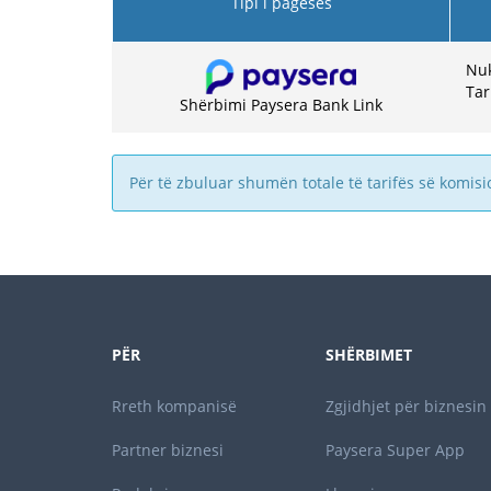
Tipi i pagesës
Nuk
Tar
Shërbimi Paysera Bank Link
Për të zbuluar shumën totale të tarifës së komisi
PËR
SHËRBIMET
Rreth kompanisë
Zgjidhjet për biznesin
Partner biznesi
Paysera Super App