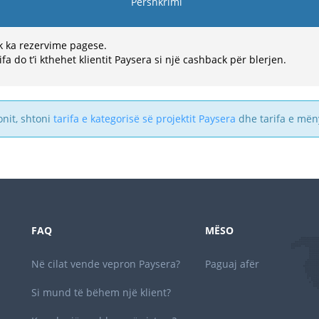
Përshkrimi
 ka rezervime pagese.
ifa do t’i kthehet klientit Paysera si një cashback për blerjen.
onit, shtoni
tarifa e kategorisë së projektit Paysera
dhe tarifa e mën
FAQ
MËSO
Në cilat vende vepron Paysera?
Paguaj afër
Si mund të bëhem një klient?