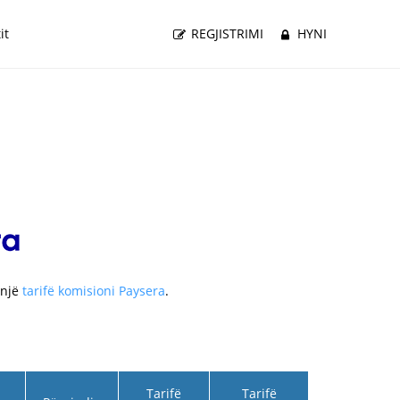
it
REGJISTRIMI
HYNI
 një
tarifë komisioni Paysera
.
Tarifë
Tarifë