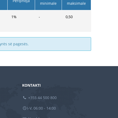
Përqindja
minimale
maksimale
1
%
-
0,50
yrës së pagesës.
KONTAKTI
+355 44 500 800
I-V, 06:00 - 14:00