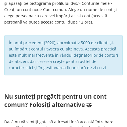
și apăsați pe pictograma profilului dvs.> Conturile mele>
Creați un cont nou> Cont comun. Alege un nume de cont și
alege persoana cu care vei împărți acest cont (această
persoană va putea accesa contul după 12 ore).
În anul precedent (2020), aproximativ 5000 de clienți și-
au împărțit contul Paysera cu altcineva. Această practică
este mult mai frecventă în rândul deținătorilor de conturi
de afaceri, dar cererea crește pentru astfel de
caracteristici și în gestionarea financiară de zi cu zi
Nu sunteți pregătit pentru un cont
comun? Folosiți alternative 🤝
Dacă nu vă simțiți gata să adresați încă această întrebare