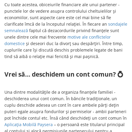
Cu toate acestea, obiceiurile financiare ale unui partener -
punctele lor de vedere asupra controlului cheltuielilor și
economiilor, sunt aspecte care este cel mai bine să fie
clarificate îmcă de la începutul relației. În fiecare an
sondajele
semnalează
faptul că dezacordurile privind finanțele sunt
unele dintre cele mai frecvente
motive ale conflictelor
domestice
și deseori duc la divorț sau despărțiri. Între timp,
cuplurile care își discută deschis problemele legate de bani
tind să aibă o relație mai fericită și mai pașnică.
Vrei să... deschidem un cont comun? 💍
Una dintre modalitățile de a organiza finanțele familiei -
deschiderea unui cont comun. În băncile tradiționale, un
cuplu deschide adesea un cont în care ambele părți dețin
puteri egale asupra fondurilor și permiselor - ambii parteneri
pot închide contul etc. Însă când deschideți un cont comun în
Aplicația Mobilă Paysera
– o persoană este titularul principal
al contului și alocă permisiunile partenerului pentru a