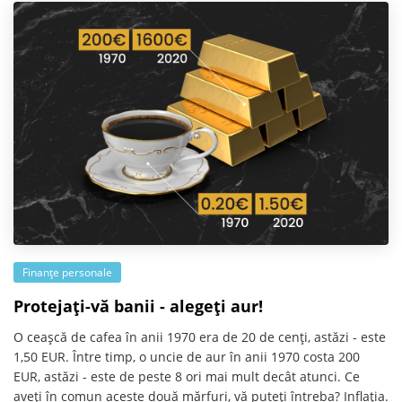
Finanțe personale
Protejați-vă banii - alegeți aur!
O ceașcă de cafea în anii 1970 era de 20 de cenți, astăzi - este
1,50 EUR. Între timp, o uncie de aur în anii 1970 costa 200
EUR, astăzi - este de peste 8 ori mai mult decât atunci. Ce
aveți în comun aceste două mărfuri, vă puteți întreba? Inflația.