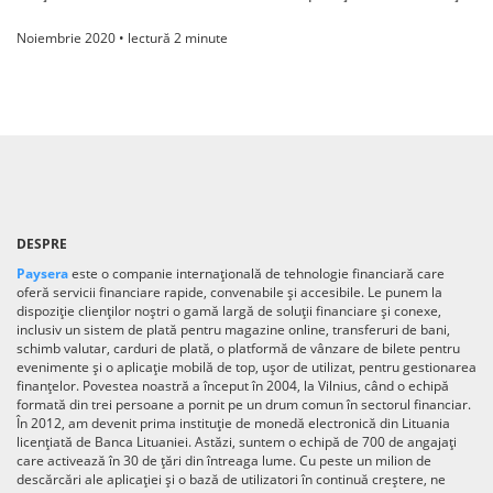
Noiembrie 2020 • lectură 2 minute
DESPRE
Paysera
este o companie internațională de tehnologie financiară care
oferă servicii financiare rapide, convenabile și accesibile. Le punem la
dispoziție clienților noștri o gamă largă de soluții financiare și conexe,
inclusiv un sistem de plată pentru magazine online, transferuri de bani,
schimb valutar, carduri de plată, o platformă de vânzare de bilete pentru
evenimente și o aplicație mobilă de top, ușor de utilizat, pentru gestionarea
finanțelor. Povestea noastră a început în 2004, la Vilnius, când o echipă
formată din trei persoane a pornit pe un drum comun în sectorul financiar.
În 2012, am devenit prima instituție de monedă electronică din Lituania
licențiată de Banca Lituaniei. Astăzi, suntem o echipă de 700 de angajați
care activează în 30 de țări din întreaga lume. Cu peste un milion de
descărcări ale aplicației și o bază de utilizatori în continuă creștere, ne