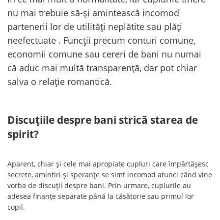
nu mai trebuie să-și amintească incomod
partenerii lor de utilități neplătite sau plăți
neefectuate . Funcții precum conturi comune,
economii comune sau cereri de bani nu numai
că aduc mai multă transparență, dar pot chiar
salva o relație romantică.
Discuțiile despre bani strică starea de
spirit?
Aparent, chiar și cele mai apropiate cupluri care împărtășesc
secrete, amintiri și speranțe se simt incomod atunci când vine
vorba de discuții despre bani. Prin urmare, cuplurile au
adesea finanțe separate până la căsătorie sau primul lor
copil.