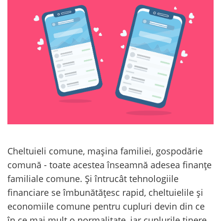
Cheltuieli comune, mașina familiei, gospodărie
comună - toate acestea înseamnă adesea finanțe
familiale comune. Și întrucât tehnologiile
financiare se îmbunătățesc rapid, cheltuielile și
economiile comune pentru cupluri devin din ce
în ce mai mult o normalitate, iar cuplurile tinere