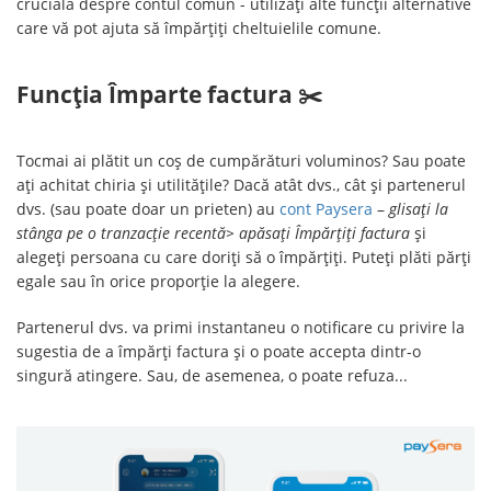
crucială despre contul comun - utilizați alte funcții alternative
care vă pot ajuta să împărțiți cheltuielile comune.
Funcția Împarte factura ✂️
Tocmai ai plătit un coș de cumpărături voluminos? Sau poate
ați achitat chiria și utilitățile? Dacă atât dvs., cât și partenerul
dvs. (sau poate doar un prieten) au
cont Paysera
–
glisați la
stânga pe o tranzacție recentă> apăsați Împărțiți factura
și
alegeți persoana cu care doriți să o împărțiți. Puteți plăti părți
egale sau în orice proporție la alegere.
Partenerul dvs. va primi instantaneu o notificare cu privire la
sugestia de a împărți factura și o poate accepta dintr-o
singură atingere. Sau, de asemenea, o poate refuza...