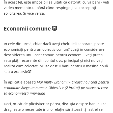
În acest fel, este imposibil să uitați că datorați cuiva bani - veți
vedea memento-ul până când respingeți sau acceptați
solicitarea. Si vice versa.
Economii comune 🐷
În cele din urmă, chiar dacă aveți cheltuieli separate, poate
economisiți pentru un obiectiv comun? Luați în considerare
deschiderea unui cont comun pentru economii. Veți putea
seta plăți recurente din contul dvs. principal și nici nu veți
realiza cum colectați brusc destui bani pentru o mașină nouă
sau o excursie💒.
În aplicație apăsați
Mai mult> Economii> Crează nou cont pentru
economii> Alege un nume > Obiectiv > Și invitați pe cineva cu care
să economisești împreună
Deci, oricât de plictisitor ar părea, discuția despre bani cu cei
dragi este o necesitate într-o relație sănătoasă. Și astfel se